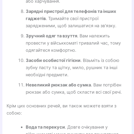
або харчування.
Зарядні пристрої для телефонів та інших
гаджетів
. Тримайте свої пристрої
зарядженими, щоб залишатися на зв'язку.
Зручний одяг та взуття
. Вам належить
провести у військкоматі тривалий час, тому
одягайтеся комфортно.
Засоби особистої гігієни
. Візьміть із собою
зубну пасту та щітку, мило, рушник та інші
необхідні предмети.
Невеликий рюкзак або сумка
. Вам потрібен
рюкзак або сумка, щоб скласти всі свої речі.
Крім цих основних речей, ви також можете взяти з
собою:
Вода та перекуси
. Довге очікування у