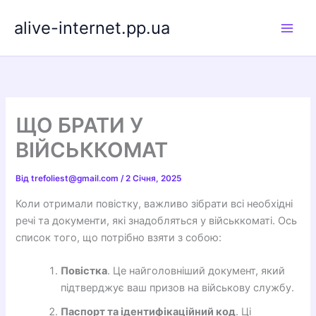
Перейти
alive-internet.pp.ua
до
вмісту
ЩО БРАТИ У
ВІЙСЬККОМАТ
Від
trefoliest@gmail.com
/
2 Січня, 2025
Коли отримали повістку, важливо зібрати всі необхідні
речі та документи, які знадобляться у військкоматі. Ось
список того, що потрібно взяти з собою:
Повістка
. Це найголовніший документ, який
підтверджує ваш призов на військову службу.
Паспорт та ідентифікаційний код
. Ці