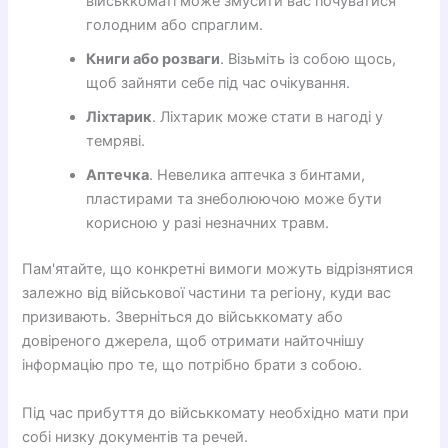
військкоматі може змусити вас почуватися
голодним або спраглим.
Книги або розваги
. Візьміть із собою щось,
щоб зайняти себе під час очікування.
Ліхтарик
. Ліхтарик може стати в нагоді у
темряві.
Аптечка
. Невелика аптечка з бинтами,
пластирами та знеболюючою може бути
корисною у разі незначних травм.
Пам'ятайте, що конкретні вимоги можуть відрізнятися
залежно від військової частини та регіону, куди вас
призивають. Зверніться до військкомату або
довіреного джерела, щоб отримати найточнішу
інформацію про те, що потрібно брати з собою.
Під час прибуття до військкомату необхідно мати при
собі низку документів та речей.