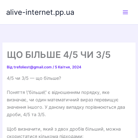
Перейти
alive-internet.pp.ua
до
вмісту
ЩО БІЛЬШЕ 4/5 ЧИ 3/5
Від
trefoliest@gmail.com
/
5 Квітня, 2024
4/5 чи 3/5 — що більше?
Поняття \”більше\” є відношенням порядку, яке
визначає, чи один математичний вираз перевищує
значення іншого. У даному випадку порівнюються два
дроби, 4/5 та 3/5.
Щоб визначити, який з двох дробів більший, можна
скористатися кількома підходами: