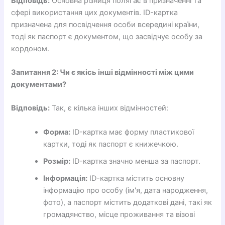
Відповідь:
Основна різниця полягає в призначенні та
сфері використання цих документів. ID-картка
призначена для посвідчення особи всередині країни,
тоді як паспорт є документом, що засвідчує особу за
кордоном.
Запитання 2: Чи є якісь інші відмінності між цими
документами?
Відповідь:
Так, є кілька інших відмінностей:
Форма:
ID-картка має форму пластикової
картки, тоді як паспорт є книжечкою.
Розмір:
ID-картка значно менша за паспорт.
Інформація:
ID-картка містить основну
інформацію про особу (ім'я, дата народження,
фото), а паспорт містить додаткові дані, такі як
громадянство, місце проживання та візові