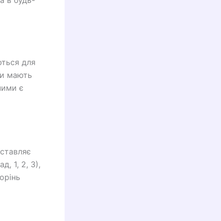
а в будь-
ються для
ни мають
ними є
дставляє
, 1, 2, 3),
орінь