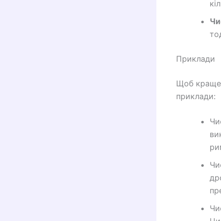
кі
Чи
то
Приклади
Щоб краще 
приклади:
Чи
ви
ри
Чи
др
пр
Чи