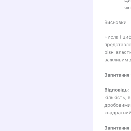
Ци
як
Висновки
Числа і ци
представле
різні влас
важливим д
Запитання 
Відповідь:
кількість, 
дробовими 
квадратний 
Запитання 