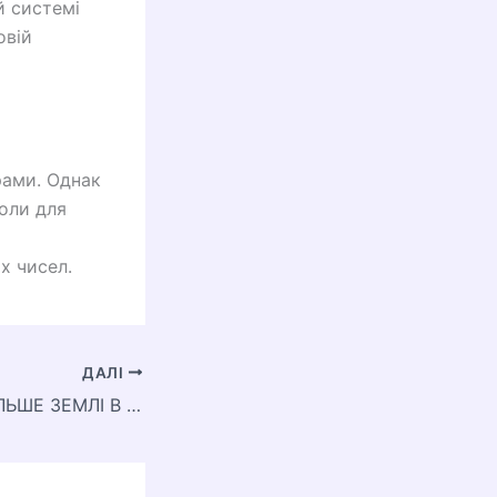
й системі
овій
рами. Однак
оли для
их чисел.
ДАЛІ
В КОГО САМЕ БІЛЬШЕ ЗЕМЛІ В УКРАЇНІ