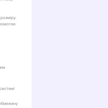
розміру.
опомогою
ним
системі
обмежену