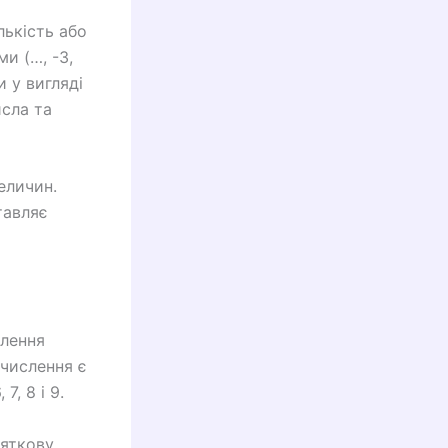
лькість або
и (…, -3,
и у вигляді
исла та
еличин.
тавляє
влення
числення є
7, 8 і 9.
цяткову