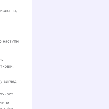
числення,
о наступні
ть
тковій,
у вигляді
я
очності.
чини.