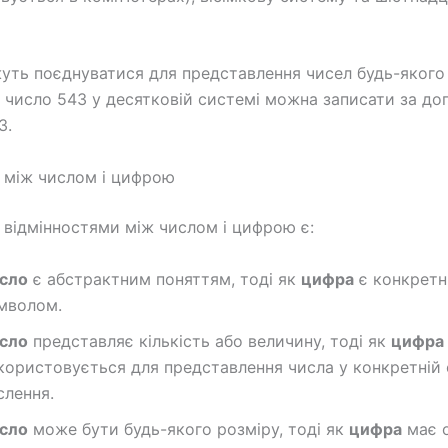
ть поєднуватися для представлення чисел будь-якого 
 число 543 у десятковій системі можна записати за д
3.
і між числом і цифрою
відмінностями між числом і цифрою є:
сло
є абстрактним поняттям, тоді як
цифра
є конкрет
мволом.
сло
представляє кількість або величину, тоді як
цифра
користовується для представлення числа у конкретній 
слення.
сло
може бути будь-якого розміру, тоді як
цифра
має 