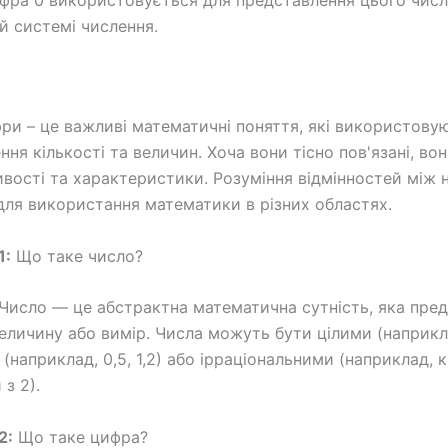
фра 0 використовується для представлення цього числ
ій системі числення.
фри – це важливі математичні поняття, які використову
ння кількості та величин. Хоча вони тісно пов'язані, во
тивості та характеристики. Розуміння відмінностей між 
ля використання математики в різних областях.
1:
Що таке число?
Число — це абстрактна математична сутність, яка пре
величину або вимір. Числа можуть бути цілими (наприклад
(наприклад, 0,5, 1,2) або ірраціональними (наприклад, к
з 2).
2:
Що таке цифра?