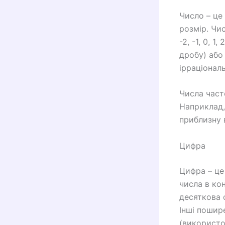
Число – це
розмір. Чис
-2, -1, 0, 
дробу) або
ірраціональ
Числа част
Наприклад, 
приблизну 
Цифра
Цифра – це
числа в ко
десяткова с
Інші пошир
(використо