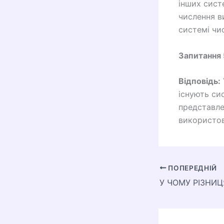
інших сист
числення в
системі чи
Запитання 
Відповідь:
існують си
представле
використову
ПОПЕРЕДНІЙ