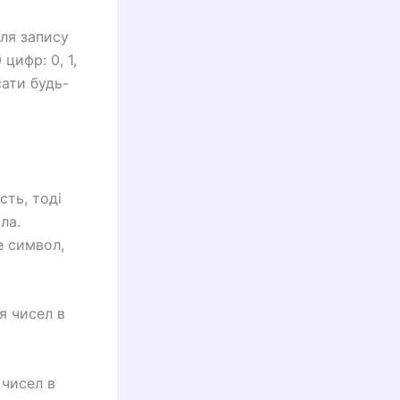
ля запису
цифр: 0, 1,
сати будь-
сть, тоді
ла.
е символ,
я чисел в
чисел в