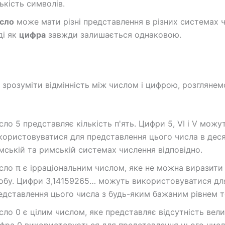
лькість символів.
сло
може мати різні представлення в різних системах 
ді як
цифра
завжди залишається однаковою.
зрозуміти відмінність між числом і цифрою, розглянем
сло 5 представляє кількість п'ять. Цифри 5, VI і V можу
користовуватися для представлення цього числа в деся
мській та римській системах числення відповідно.
сло π є ірраціональним числом, яке не можна виразити 
обу. Цифри 3,14159265… можуть використовуватися дл
едставлення цього числа з будь-яким бажаним рівнем т
сло 0 є цілим числом, яке представляє відсутність вели