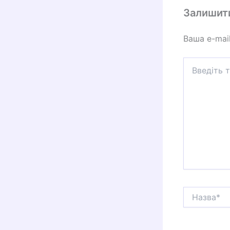
Залишит
Ваша e-mai
Введіть
тут...
Назва*