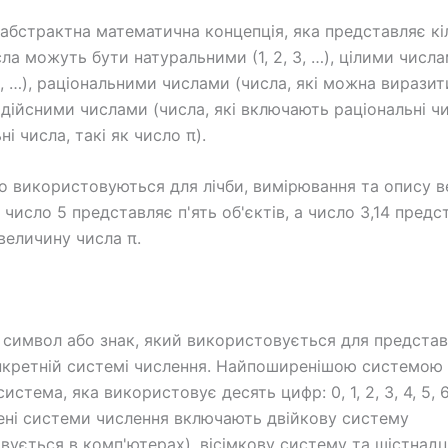
 абстрактна математична концепція, яка представляє кі
ла можуть бути натуральними (1, 2, 3, …), цілими числам
1, 2, …), раціональними числами (числа, які можна виразит
 дійсними числами (числа, які включають раціональні ч
ні числа, такі як число π).
о використовуються для лічби, вимірювання та опису в
число 5 представляє п'ять об'єктів, а число 3,14 предс
величину числа π.
 символ або знак, який використовується для предста
нкретній системі числення. Найпоширенішою системою 
истема, яка використовує десять цифр: 0, 1, 2, 3, 4, 5, 6, 
ені системи числення включають двійкову систему
вується в комп'ютерах), вісімкову систему та шістнад