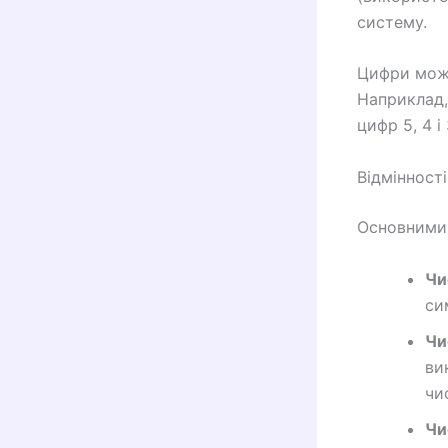
систему.
Цифри можу
Наприклад,
цифр 5, 4 і 
Відмінност
Основними 
Чи
си
Чи
ви
чи
Чи