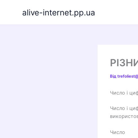
Перейти
alive-internet.pp.ua
до
вмісту
РІЗН
Від
trefolies
Число і ци
Число і циф
використов
Число