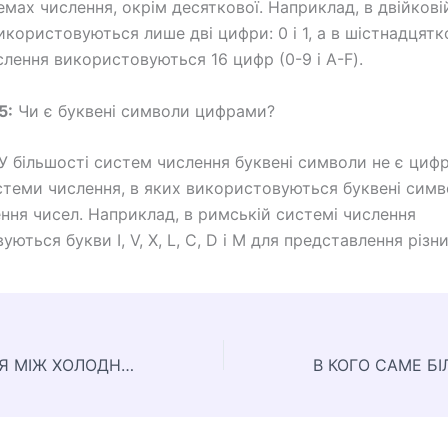
емах числення, окрім десяткової. Наприклад, в двійкові
икористовуються лише дві цифри: 0 і 1, а в шістнадцятк
слення використовуються 16 цифр (0-9 і A-F).
5:
Чи є буквені символи цифрами?
У більшості систем числення буквені символи не є циф
стеми числення, в яких використовуються буквені симв
ння чисел. Наприклад, в римській системі числення
ються букви I, V, X, L, C, D і M для представлення різн
У ЧОМУ РІЗНИЦЯ МІЖ ХОЛОДНИМ І ГАРЯЧИМ МЕТАЛОМ