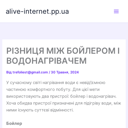
Перейти
alive-internet.pp.ua
до
вмісту
РІЗНИЦЯ МІЖ БОЙЛЕРОМ І
ВОДОНАГРІВАЧЕМ
Від
trefoliest@gmail.com
/
30 Травня, 2024
У сучасному світі нагрівання води є невід\’ємною
частиною комфортного побуту. Для цієї мети
використовують два пристрої: бойлер і водонагрівач.
Хоча обидва пристрої призначені для підігріву води, між
ними існують суттєві відмінності.
Бойлер