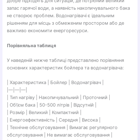
добре підходять для ситуацій, де потрібний великий
запас гарячої води, а наявність накопичувального бака
не створює проблем. Водонагрівачі є ідеальним
рішенням для місць з обмеженим простором або де
важливо економити енергоресурси.
Порівняльна таблиця
У наведеній нижче таблиці представлено порівняння
основних характеристик бойлера та водонагрівача:
| Характеристика | Бойлер | Водонагрівач |
|—|—|—|
| Тип нагріву | Накопичувальний | Проточний |
| Об\’єм бака | 50-500 літрів | Відсутній |
| Розмір | Великий | Компактний |
| Енергоефективність | Середня | Висока |
| Технічне обслуговування | Вимагає регулярного
обслуговування | Не вимагає обслуговування |