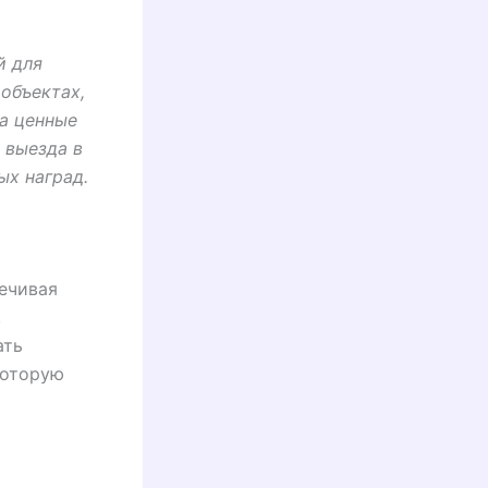
й для
объектах,
За ценные
 выезда в
ых наград.
ечивая
,
ать
которую