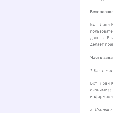
Безопаснос
Бот "Лови 
пользовате
данных. Вс
делает пра
Часто зада
1. Как я м
Бот "Лови 
анонимизац
информаци
2. Сколько