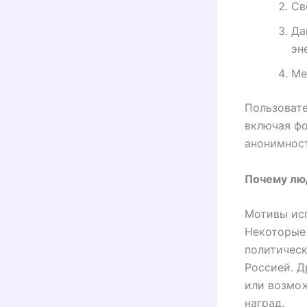
Св
Да
эн
Ме
Пользоват
включая фо
анонимност
Почему люд
Мотивы исп
Некоторые
политическ
Россией. Д
или возмож
наград.