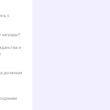
ись с
е награды?
жданства и
я
ана должным
ародными