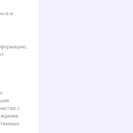
кса и
нформацию,
ет
и.
ущей
чества с
аждении
ственных