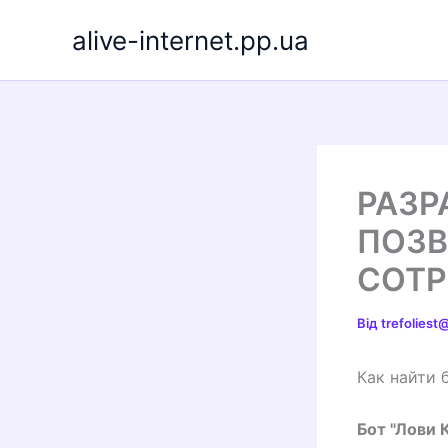
Перейти
alive-internet.pp.ua
до
вмісту
РАЗР
ПОЗВ
СОТР
Від
trefolies
Как найти 
Бот "Лови 