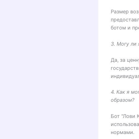
Размер воз
предоставл
ботом и п
3. Могу ли
Да, за цен
государств
индивидуал
4. Как я м
образом?
Бот "Лови 
использова
нормами.