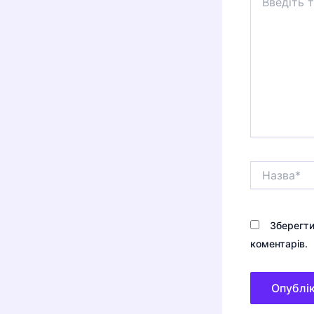
тут...
Назва*
Зберегти
коментарів.