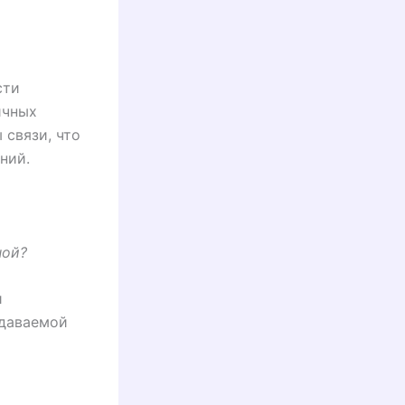
сти
ичных
 связи, что
ний.
ной?
и
едаваемой