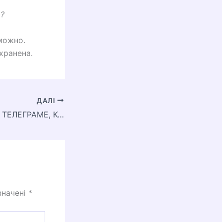
ю?
можно.
хранена.
ДАЛІ
ЗАПУЩЕН БОТ В ТЕЛЕГРАМЕ, КОТОРЫЙ ПОЗВОЛИТ ЖИТЕЛЯМ УКРАИНЫ СОТРУДНИЧАТЬ С РФ
значені
*