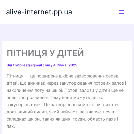
Перейти
alive-internet.pp.ua
до
вмісту
ПІТНИЦЯ У ДІТЕЙ
Від
trefoliest@gmail.com
/
4 Січня, 2025
Пітниця — це поширене шкірне захворювання серед
дітей, що виникає через закупорювання потових залоз і
накопичення поту на шкірі. Потові залози у дітей ще не
повністю розвинені, тому вони можуть легко
закупорюватися. Це захворювання може викликати
дратівливий висип, який найчастіше з'являється в
складках шкіри, таких як шия, груди, область пахв і
пах.