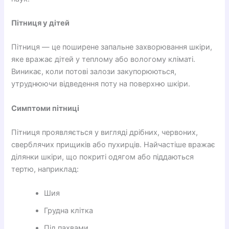
Пітниця у дітей
Пітниця — це поширене запальне захворювання шкіри,
яке вражає дітей у теплому або вологому кліматі.
Виникає, коли потові залози закупорюються,
утруднюючи відведення поту на поверхню шкіри.
Симптоми пітниці
Пітниця проявляється у вигляді дрібних, червоних,
сверблячих прищиків або пухирців. Найчастіше вражає
ділянки шкіри, що покриті одягом або піддаються
тертю, наприклад:
Шия
Грудна клітка
Під пахвами