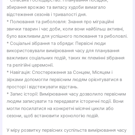
* Сільське господарство: Планування посадки,
збирання врожаю та випасу худоби вимагало
відстеження сезонів і тривалості дня.
* Полювання та риболовля: Знання про міграційні
звички тварин і час доби, коли вони найбільш активні,
було важливим для успішного полювання та риболовлі.
* Соціальні зібрання та обряди: Первісні люди
використовували вимірювання часу для планування
важливих соціальних подій, таких як племінні зібрання
та релігійні церемонії.
* Навігація: Спостереження за Сонцем, Місяцем і
зірками допомогли первісним людям орієнтуватися в
просторі і відстежувати відстань.
* Запис історії: Вимірювання часу дозволило первісним
людям записувати та передавати історичні події. Вони
могли посилатися на конкретні місячні цикли або
сезони, щоб встановити хронологію подій.
У міру розвитку первісних суспільств вимірювання часу