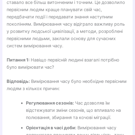
ставало все більш витонченим і точним. Це дозволило
первісним людям краще планувати свій час,
передбачати події і передавати знання наступним
поколінням. Вимірювання часу відіграло важливу роль
у розвитку людської цивілізації, а методи, розроблені
первісними людьми, заклали основу для сучасних
систем вимірювання часу.
Питання 1:
Навіщо первісній людині взагалі потрібно
було вимірювати час?
Відповідь:
Вимірювання часу було необхідне первісним
людям з кількох причин:
Регулювання сезонів:
Час дозволяв їм
відстежувати зміни сезонів, що впливало на
полювання, збирання та кочові міграції.
Орієнтація в часі доби:
Вимірювання часу
допомагало планувати денну діяльність, таку