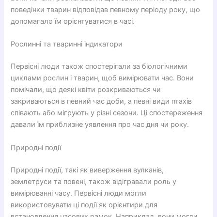
поведінки тварин відповідав певному періоду року, що
допомагало їм орієнтуватися в часі.
Рослинні та тваринні індикатори
Первісні люди також спостерігали за біологічними
циклами рослин і тварин, щоб вимірювати час. Вони
помічали, що деякі квіти розкриваються чи
закриваються в певний час доби, а певні види птахів
співають або мігрують у різні сезони. Ці спостереження
давали їм приблизне уявлення про час дня чи року.
Природні події
Природні події, такі як виверження вулканів,
землетруси та повені, також відігравали роль у
вимірюванні часу. Первісні люди могли
використовувати ці події як орієнтири для
встановлення часових рамок. Наприклад, вони могли