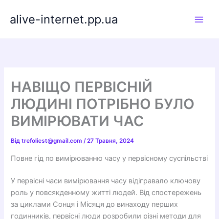
Перейти
alive-internet.pp.ua
до
вмісту
НАВІЩО ПЕРВІСНІЙ
ЛЮДИНІ ПОТРІБНО БУЛО
ВИМІРЮВАТИ ЧАС
Від
trefoliest@gmail.com
/
27 Травня, 2024
Повне гід по вимірюванню часу у первісному суспільстві
У первісні часи вимірювання часу відігравало ключову
роль у повсякденному житті людей. Від спостережень
за циклами Сонця і Місяця до винаходу перших
годинників, первісні люди розробили різні методи для