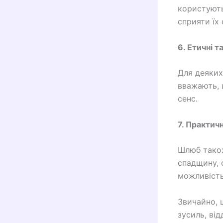
користують
сприяти їх
6. Етичні т
Для деяких
вважають, 
сенс.
7. Практичн
Шлюб також
спадщину, 
можливість
Звичайно, 
зусиль, ві