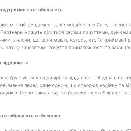
 підтримка та стабільність:
ює міцний фундамент для емоційного зв\’язку, любові 
 Партнери можуть ділитися своїми почуттями, думками
ями, знаючи, що вони мають когось, хто їх приймає і р
ть шлюбу забезпечує почуття приналежності та захищен
а відданість:
юз ґрунтується на довірі та відданості. Обидва партне
бов\’язання перед одне одним, що створює надійну та ві
тосунків. Це зміцнює почуття безпеки та стабільності в
а стабільність та безпека:
 пов\’язаний з фінансовою стабільністю та безпекою. Об