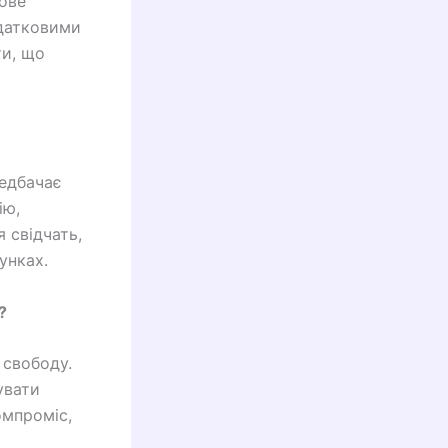
ове
одатковими
ти, що
едбачає
ію,
я свідчать,
унках.
?
 свободу.
увати
омпроміс,