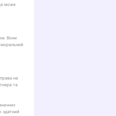
Це може
ом. Вони
а моральний
 права на
тнера та
 значних
то здатний