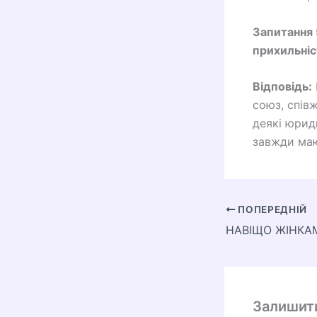
Запитання 
прихильніс
Відповідь:
союз, спів
деякі юриди
завжди маю
ПОПЕРЕДНІЙ
Залишит