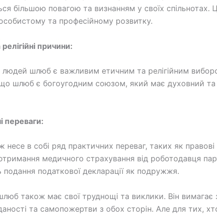
ся більшою повагою та визнанням у своїх спільнотах. 
 особистому та професійному розвитку.
а релігійні причини:
 людей шлюб є важливим етичним та релігійним вибор
що шлюб є богоугодним союзом, який має духовний т
і переваги:
 несе в собі ряд практичних переваг, таких як правові
отримання медичного страхування від роботодавця пар
 подання податкової декларації як подружжя.
шлюб також має свої труднощі та виклики. Він вимагає
дданості та самопожертви з обох сторін. Але для тих, х