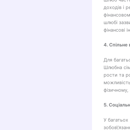
доходів і 
фінансовом
шлюбі зазв
фінансові і
4. Спільне
Для багать
Шлюбна сім
рости та р
можливість
фізичному,
5. Соціальн
У багатьох
зобов\’язан