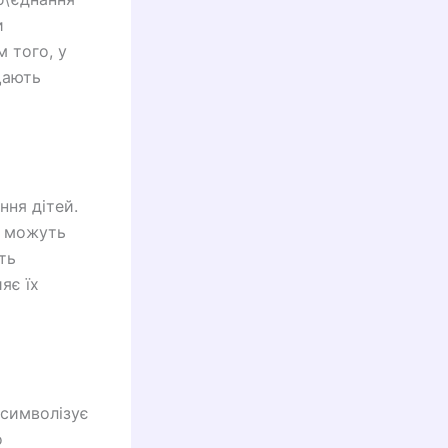
и
м того, у
щають
ня дітей.
и можуть
ть
яє їх
 символізує
о