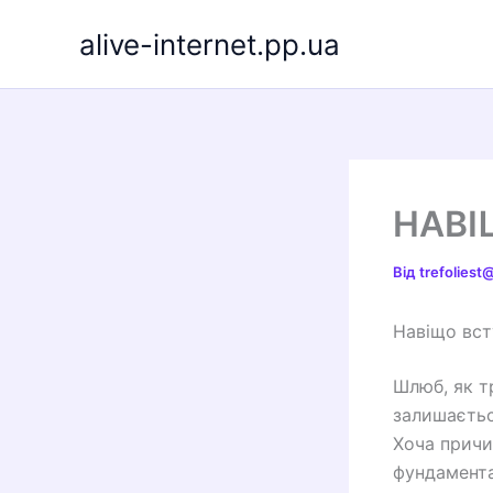
Перейти
alive-internet.pp.ua
до
вмісту
НАВІ
Від
trefolies
Навіщо вст
Шлюб, як т
залишаєтьс
Хоча причи
фундаментал