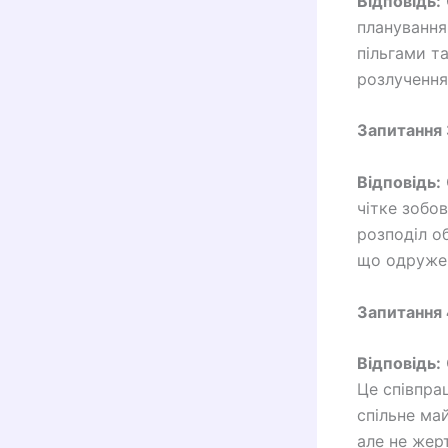
Відповідь:
планування
пільгами т
розлучення
Запитання 
Відповідь:
чітке зобов
розподіл об
що одружен
Запитання 
Відповідь:
Це співпра
спільне ма
але не жер