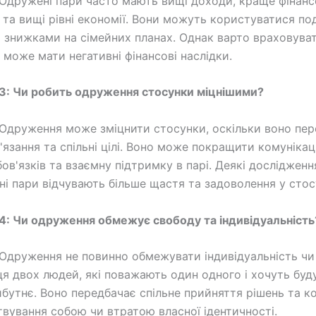
Одружені пари часто мають вищі доходи, краще фінанс
 та вищі рівні економії. Вони можуть користуватися п
а знижками на сімейних планах. Однак варто враховува
 може мати негативні фінансові наслідки.
3: Чи робить одруження стосунки міцнішими?
Одруження може зміцнити стосунки, оскільки воно пер
'язання та спільні цілі. Воно може покращити комунікац
ов'язків та взаємну підтримку в парі. Деякі дослідженн
і пари відчувають більше щастя та задоволення у стос
4: Чи одруження обмежує свободу та індивідуальність
Одруження не повинно обмежувати індивідуальність чи
ця двох людей, які поважають один одного і хочуть буд
йбутнє. Воно передбачає спільне прийняття рішень та к
твування собою чи втратою власної ідентичності.