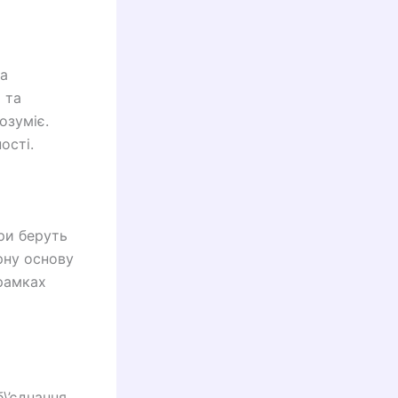
та
 та
озуміє.
ості.
ри беруть
рну основу
 рамках
\’єднання