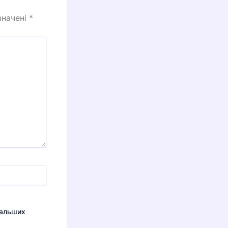
значені
*
дальших