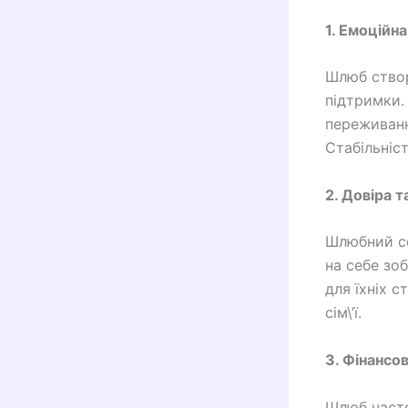
1. Емоційна
Шлюб створ
підтримки.
переживанн
Стабільніс
2. Довіра т
Шлюбний со
на себе зо
для їхніх с
сім\’ї.
3. Фінансов
Шлюб часто