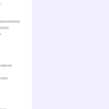
,
є важливим
овою
и
ючаючи
кову