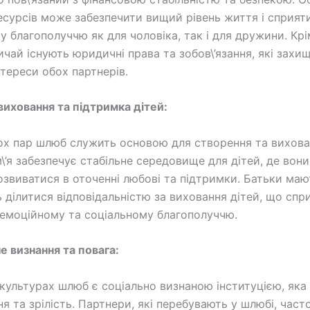
ресурсів може забезпечити вищий рівень життя і сприят
у благополуччю як для чоловіка, так і для дружини. Крі
ичай існують юридичні права та зобов\’язання, які захи
нтереси обох партнерів.
 виховання та підтримка дітей:
ох пар шлюб служить основою для створення та вихован
\’я забезпечує стабільне середовище для дітей, де вон
озвиватися в оточенні любові та підтримки. Батьки маю
 ділитися відповідальністю за виховання дітей, що спри
 емоційному та соціальному благополуччю.
е визнання та повага:
 культурах шлюб є соціально визнаною інституцією, яка
ня та зрілість. Партнери, які перебувають у шлюбі, част