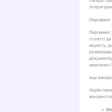
Папірус бу
літературни
Пергамент
Пергамент, 
столітті д
міцність, д
розмазуван
документів
заможних і
Інші матері
Окрім глин
використов
Ос