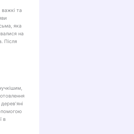
 важкі та
яви
сьма, яка
ивалися на
. Після
нучкішим,
готовлення
 дерев'яні
допомогою
ї в