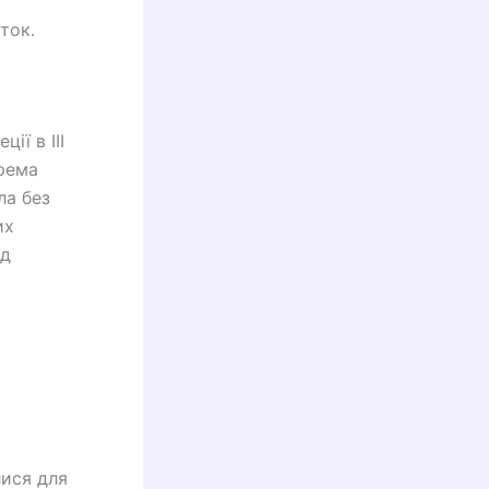
ток.
ії в III
крема
ла без
их
ед
лися для