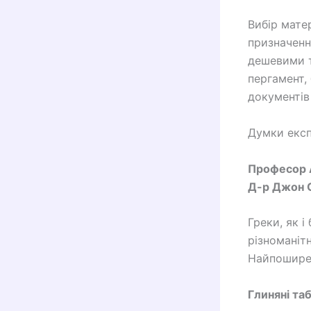
Вибір мате
призначення
дешевими т
пергамент,
документів 
Думки експ
Професор А
Д-р Джон 
Греки, як і
різноманіт
Найпоширен
Глиняні та