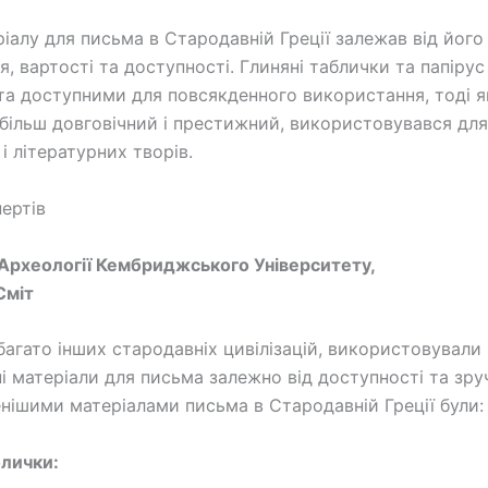
ріалу для письма в Стародавній Греції залежав від його
, вартості та доступності. Глиняні таблички та папірус
а доступними для повсякденного використання, тоді я
 більш довговічний і престижний, використовувався дл
і літературних творів.
ертів
рхеології Кембриджського Університету,
Сміт
 багато інших стародавніх цивілізацій, використовували
ні матеріали для письма залежно від доступності та зру
ішими матеріалами письма в Стародавній Греції були:
блички: