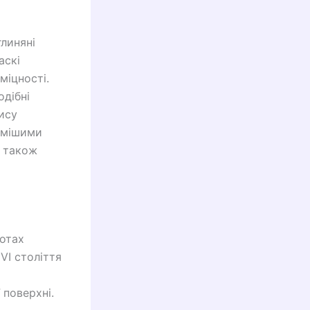
линяні
аскі
міцності.
дібні
ису
домішими
і також
лотах
VI століття
 поверхні.