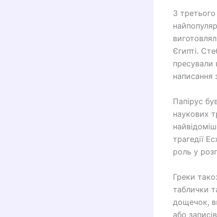
З третього
найпопуляр
виготовлял
Єгипті. Сте
пресували 
написання 
Папірус бу
наукових т
найвідоміші
трагедії Ес
роль у роз
Греки тако
таблички т
дощечок, в
або записів