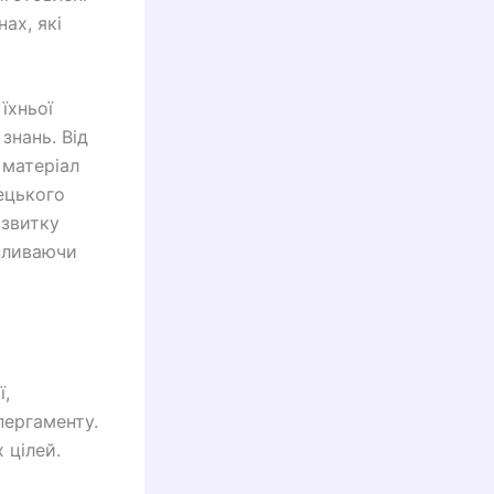
ах, які
їхньої
знань. Від
 матеріал
рецького
озвитку
впливаючи
ї,
пергаменту.
 цілей.