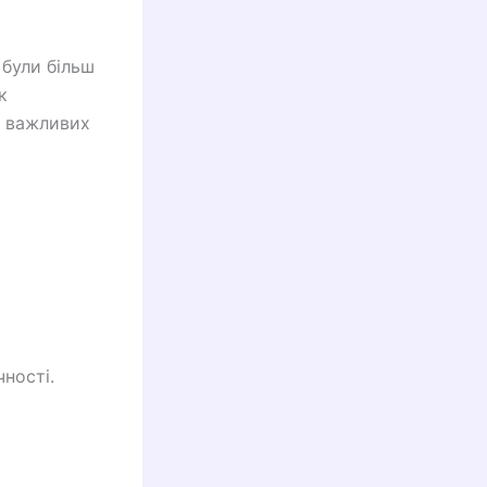
 були більш
к
я важливих
чності.