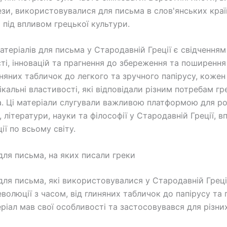
ези, використовувалися для письма в слов'янських країн
 під впливом грецької культури.
теріалів для письма у Стародавній Греції є свідченням 
ті, інновацій та прагнення до збереження та поширення 
няних табличок до легкого та зручного папірусу, кожен
ікальні властивості, які відповідали різним потребам г
а. Ці матеріали слугували важливою платформою для р
 літератури, науки та філософії у Стародавній Греції, 
ції по всьому світу.
для письма, на яких писали греки
для письма, які використовувалися у Стародавній Греці
волюції з часом, від глиняних табличок до папірусу та 
ріал мав свої особливості та застосовувався для різних