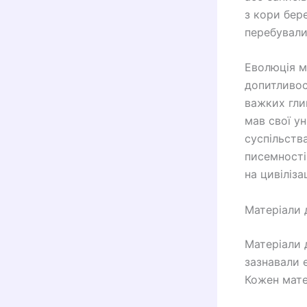
з кори бер
перебували
Еволюція ма
допитливос
важких гли
мав свої ун
суспільств
писемності,
на цивіліза
Матеріали 
Матеріали 
зазнавали е
Кожен мате