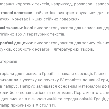
писання коротких текстів, наприклад, розписок і записо
талеві пластини
: найчастіше використовувалися для на
атуях, монетах і інших стійких поверхнях.
яні тканини
: іноді використовувалися для написання до
лігійних або літературних текстів.
рев'яні дощечки
: використовувалися для запису фінан
хунків, особистих нотаток і літературних творів.
атеріалів
теріали для письма в Греції зазнавали еволюції. Глинян
виходили з ужитку на початку IV століття до нашої ери,
ав папірус. Папірус залишався основним матеріалом до I
 коли його почав витісняти пергамент. Пергамент став 
 для письма в пізньоантичній та середньовічній Греції, 
папір приблизно в X столітті.