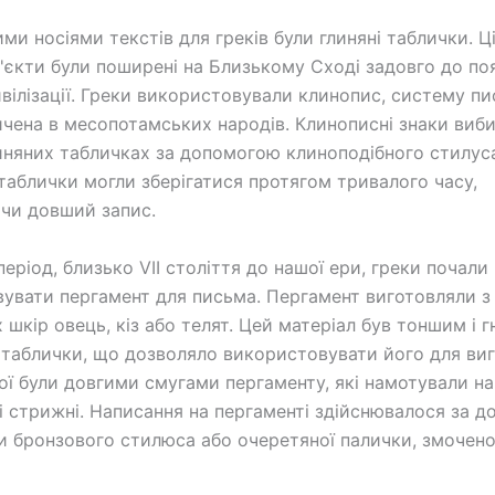
и носіями текстів для греків були глиняні таблички. Ці
б'єкти були поширені на Близькому Сході задовго до по
ивілізації. Греки використовували клинопис, систему пи
ичена в месопотамських народів. Клинописні знаки виб
иняних табличках за допомогою клиноподібного стилуса
таблички могли зберігатися протягом тривалого часу,
чи довший запис.
період, близько VII століття до нашої ери, греки почали
увати пергамент для письма. Пергамент виготовляли з
 шкір овець, кіз або телят. Цей матеріал був тоншим і г
і таблички, що дозволяло використовувати його для ви
вої були довгими смугами пергаменту, які намотували на
і стрижні. Написання на пергаменті здійснювалося за 
чи бронзового стилюса або очеретяної палички, змочено