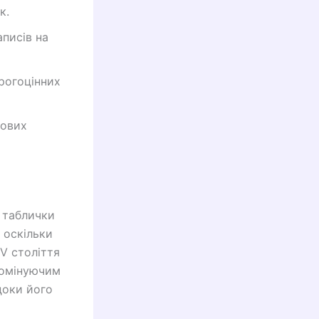
к.
писів на
рогоцінних
сових
і таблички
 оскільки
V століття
домінуючим
доки його