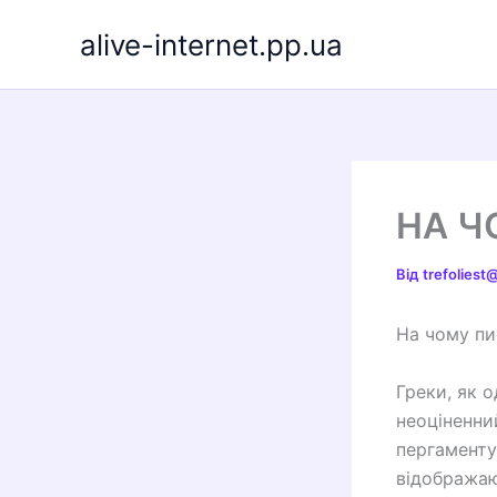
Перейти
alive-internet.pp.ua
до
вмісту
НА Ч
Від
trefolies
На чому пи
Греки, як 
неоціненни
пергаменту
відображаю