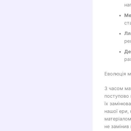
на
Ме
ст
Лл
ре
Де
ра
Еволюція м
З часом ма
поступово 
їх замінюв
нашої ери,
матеріалом
не замінив 