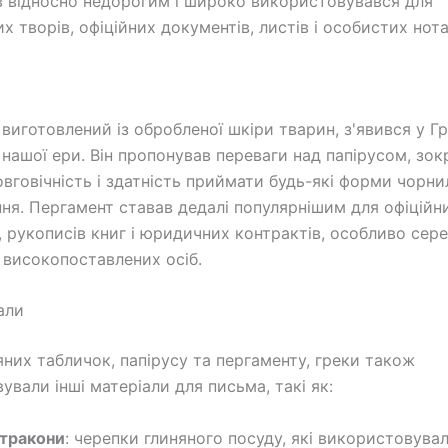
в відносно недорогим і широко використовувався для
х творів, офіційних документів, листів і особистих нота
виготовлений із обробленої шкіри тварин, з'явився у Грец
о нашої ери. Він пропонував переваги над папірусом, зо
овговічність і здатність приймати будь-які форми чорни
ня. Пергамент ставав дедалі популярнішим для офіційн
, рукописів книг і юридичних контрактів, особливо сер
 високопоставлених осіб.
али
яних табличок, папірусу та пергаменту, греки також
ували інші матеріали для письма, такі як:
тракони
: черепки глиняного посуду, які використовува