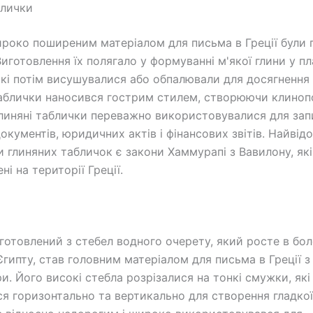
блички
око поширеним матеріалом для письма в Греції були г
иготовлення їх полягало у формуванні м'якої глини у пл
які потім висушувалися або обпалювали для досягнення 
аблички наносився гострим стилем, створюючи клинопо
Глиняні таблички переважно використовувалися для зап
документів, юридичних актів і фінансових звітів. Найві
 глиняних табличок є закони Хаммурапі з Вавилону, як
ні на території Греції.
иготовлений з стебел водного очерету, який росте в бо
гипту, став головним матеріалом для письма в Греції з 
и. Його високі стебла розрізалися на тонкі смужки, які
я горизонтально та вертикально для створення гладкої