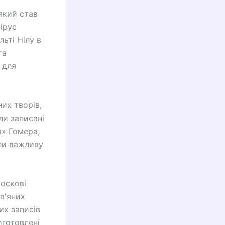
який став
ірус
ьті Нілу в
та
 для
их творів,
ли записані
я» Гомера,
али важливу
воскові
ев'яних
их записів
иготовлені