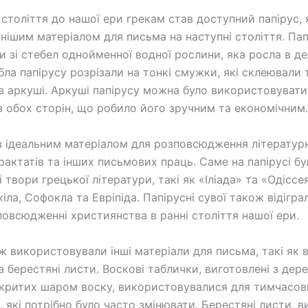
 століття до нашої ери грекам став доступний папірус, 
нішим матеріалом для письма на наступні століття. Пап
и зі стебел однойменної водної рослини, яка росла в дел
бла папірусу розрізали на тонкі смужки, які склеювали 
в аркуші. Аркуші папірусу можна було використовувати
з обох сторін, що робило його зручним та економічним.
в ідеальним матеріалом для розповсюдження літературн
рактатів та інших письмових праць. Саме на папірусі бу
 твори грецької літератури, такі як «Іліада» та «Одіссе
хіла, Софокла та Евріпіда. Папірусні сувої також відігр
повсюдженні християнства в ранні століття нашої ери.
ж використовували інші матеріали для письма, такі як 
а берестяні листи. Воскові таблички, виготовлені з дер
критих шаром воску, використовувалися для тимчасов
, які потрібно було часто змінювати. Берестяні листи, в