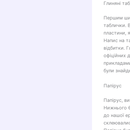
Глиняні та
Першим шир
таблички. В
пластини, 
Напис на т
відбитки. 
офіційних 
прикладами
були знайде
Папірус
Папірус, в
Нижнього Є
до нашої ер
склеювалис