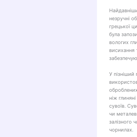
Найдавнішим
незручні о
грецької ц
була запоз
вологих гл
висихання 
забезпечую
У пізніший 
використов
оброблених
ніж глинян
сувоїв. Су
чи металев
залізного 
чорнилах.