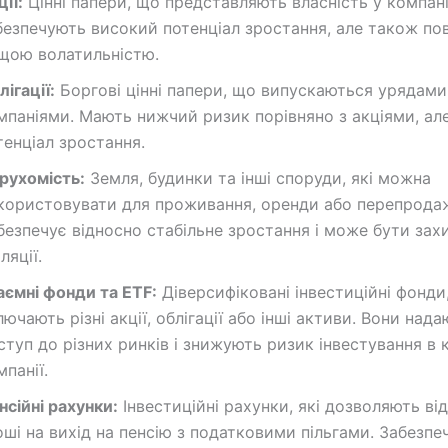
ії:
Цінні папери, що представляють власність у компані
безпечують високий потенціал зростання, але також пов
щою волатильністю.
лігації:
Боргові цінні папери, що випускаються урядами
мпаніями. Мають нижчий ризик порівняно з акціями, ал
тенціал зростання.
рухомість:
Земля, будинки та інші споруди, які можна
користовувати для проживання, оренди або перепрода
безпечує відносно стабільне зростання і може бути зах
ляції.
аємні фонди та ETF:
Діверсифіковані інвестиційні фонди,
лючають різні акції, облігації або інші активи. Вони над
ступ до різних ринків і знижують ризик інвестування в 
мпанії.
нсійні рахунки:
Інвестиційні рахунки, які дозволяють ві
оші на вихід на пенсію з податковими пільгами. Забезпе