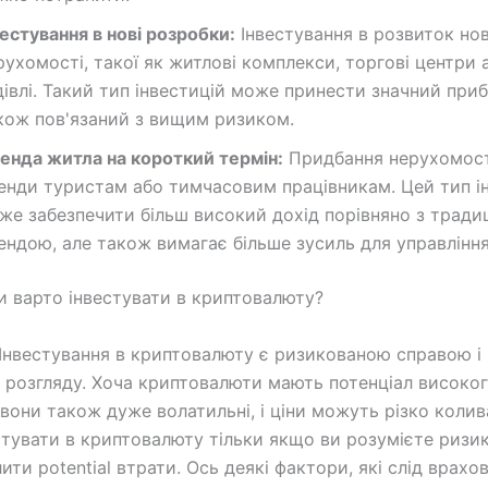
вестування в нові розробки:
Інвестування в розвиток нов
рухомості, такої як житлові комплекси, торгові центри а
дівлі. Такий тип інвестицій може принести значний приб
кож пов'язаний з вищим ризиком.
енда житла на короткий термін:
Придбання нерухомост
енди туристам або тимчасовим працівникам. Цей тип і
же забезпечити більш високий дохід порівняно з тради
ендою, але також вимагає більше зусиль для управління
 варто інвестувати в криптовалюту?
Інвестування в криптовалюту є ризикованою справою і
 розгляду. Хоча криптовалюти мають потенціал високо
 вони також дуже волатильні, і ціни можуть різко колив
стувати в криптовалюту тільки якщо ви розумієте ризи
ити potential втрати. Ось деякі фактори, які слід врахо