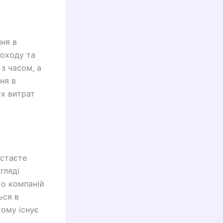
ння в
доходу та
 з часом, а
ня в
их витрат
 стаєте
гляді
то компаній
ься в
тому існує