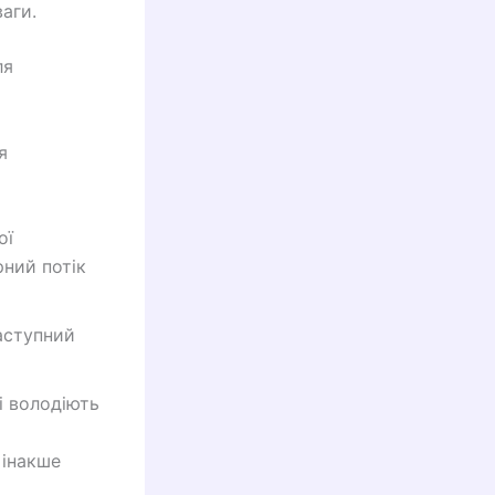
аги.
ля
я
ої
рний потік
аступний
і володіють
 інакше