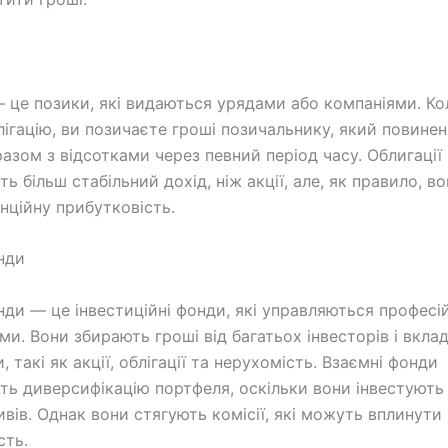
— це позики, які видаються урядами або компаніями. Ко
лігацію, ви позичаєте гроші позичальнику, який повине
разом з відсотками через певний період часу. Облигації
ь більш стабільний дохід, ніж акції, але, як правило, в
нційну прибутковість.
нди
нди — це інвестиційні фонди, які управляються профес
и. Вони збирають гроші від багатьох інвесторів і вклад
и, такі як акції, облігації та нерухомість. Взаємні фонди
ть диверсифікацію портфеля, оскільки вони інвестуют
ивів. Однак вони стягують комісії, які можуть вплинути
сть.