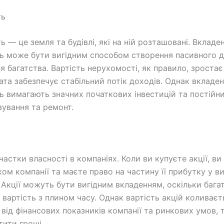
ть
 — це земля та будівлі, які на ній розташовані. Вкладе
ь може бути вигідним способом створення пасивного 
я багатства. Вартість нерухомості, як правило, зростає
ата забезпечує стабільний потік доходів. Однак вкладен
ь вимагають значних початкових інвестицій та постійн
вування та ремонт.
частки власності в компаніях. Коли ви купуєте акції, ви
ом компанії та маєте право на частину її прибутку у ви
. Акції можуть бути вигідним вкладенням, оскільки бага
 вартість з плином часу. Однак вартість акцій коливаєт
 від фінансових показників компанії та ринкових умов, 
тити гроші.