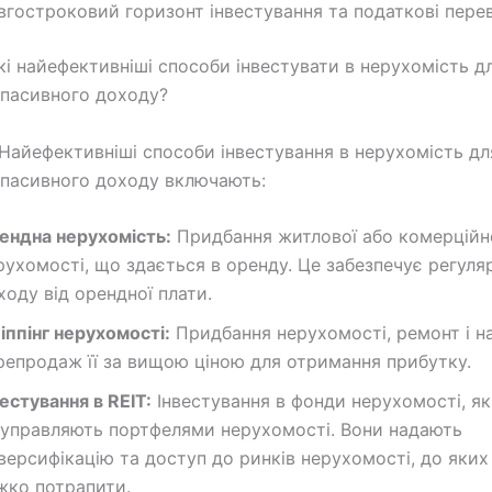
вгостроковий горизонт інвестування та податкові перев
і найефективніші способи інвестувати в нерухомість д
пасивного доходу?
Найефективніші способи інвестування в нерухомість дл
пасивного доходу включають:
ендна нерухомість:
Придбання житлової або комерційн
рухомості, що здається в оренду. Це забезпечує регуля
ходу від орендної плати.
іппінг нерухомості:
Придбання нерухомості, ремонт і н
репродаж її за вищою ціною для отримання прибутку.
вестування в REIT:
Інвестування в фонди нерухомості, як
 управляють портфелями нерухомості. Вони надають
версифікацію та доступ до ринків нерухомості, до яких
жко потрапити.