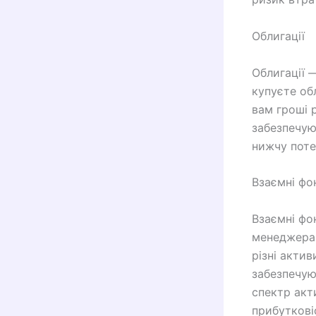
Облигації
Облигації 
купуєте об
вам гроші 
забезпечуют
нижчу поте
Взаємні фо
Взаємні фо
менеджерам
різні актив
забезпечую
спектр акт
прибуткові