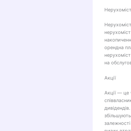
Нерухоміс
Нерухомість
нерухоміст
накопиченн
орендна пл
нерухоміст
на обслуго
Акції
Акції — це 
співвласник
дивідендів
збільшують
залежності
ризик втра