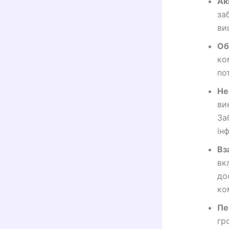
Акц
за
ви
Об
ко
по
Не
ви
За
інф
Вз
вк
до
ко
Пе
гр