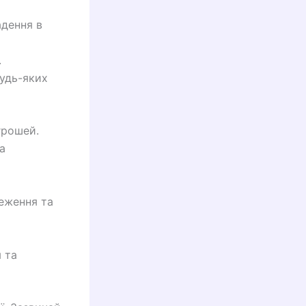
адення в
.
будь-яких
грошей.
а
еження та
 та