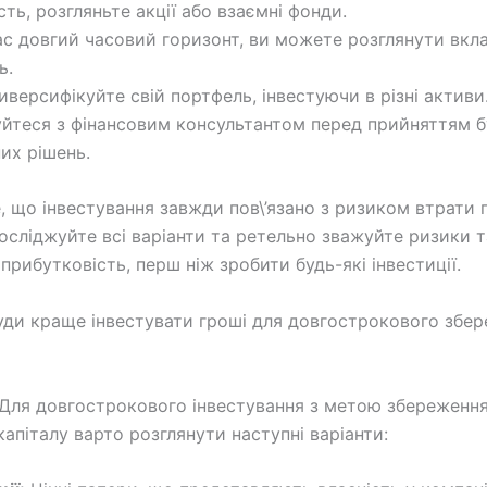
ть, розгляньте акції або взаємні фонди.
ас довгий часовий горизонт, ви можете розглянути вкл
ь.
иверсифікуйте свій портфель, інвестуючи в різні активи
уйтеся з фінансовим консультантом перед прийняттям 
них рішень.
е, що інвестування завжди пов\’язано з ризиком втрати 
осліджуйте всі варіанти та ретельно зважуйте ризики т
прибутковість, перш ніж зробити будь-які інвестиції.
ди краще інвестувати гроші для довгострокового збер
Для довгострокового інвестування з метою збереження
капіталу варто розглянути наступні варіанти: