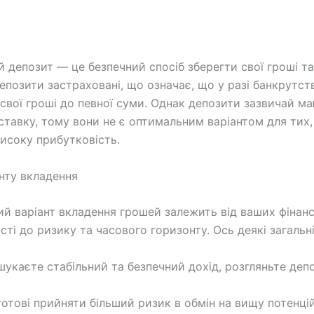
й депозит — це безпечний спосіб зберегти свої гроші т
Депозити застраховані, що означає, що у разі банкрутст
свої гроші до певної суми. Однак депозити зазвичай м
ставку, тому вони не є оптимальним варіантом для тих,
исоку прибутковість.
анту вкладення
й варіант вкладення грошей залежить від ваших фінанс
сті до ризику та часового горизонту. Ось деякі загальн
шукаєте стабільний та безпечний дохід, розгляньте деп
готові прийняти більший ризик в обмін на вищу потенці