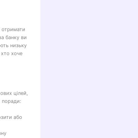
а отримати
ва банку ви
ають низьку
 хто хоче
ових цілей,
і поради:
озити або
йну