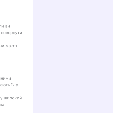
ли ви
н повернути
они мають
ійними
ають їх у
ь у широкий
 на