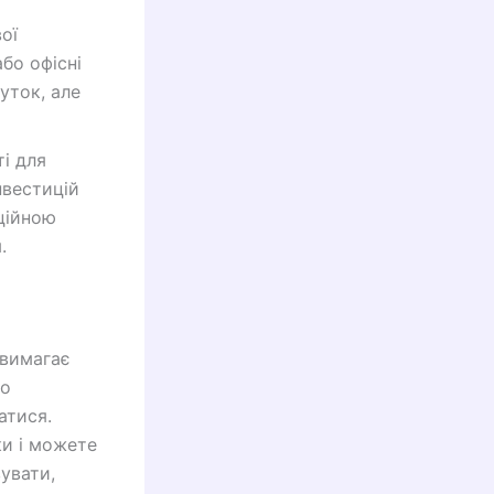
ої
бо офісні
уток, але
і для
нвестицій
ційною
.
 вимагає
го
атися.
ки і можете
вувати,