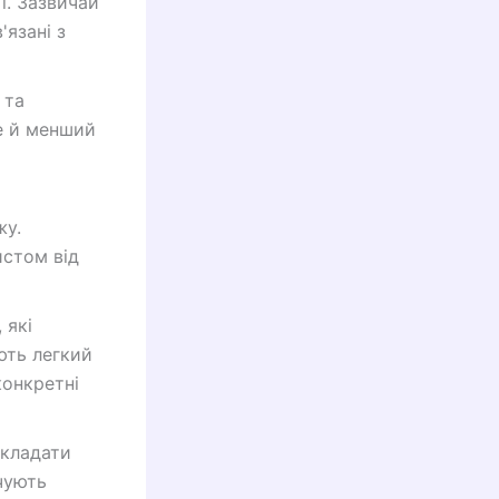
ї. Зазвичай
'язані з
 та
е й менший
жу.
истом від
 які
ають легкий
конкретні
дкладати
чують