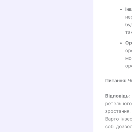
Ін
не
бу
та
Ор
ор
мо
ор
Питання:
Чи
Відповідь:
ретельного
зростання,
Варто інве
собі дозвол