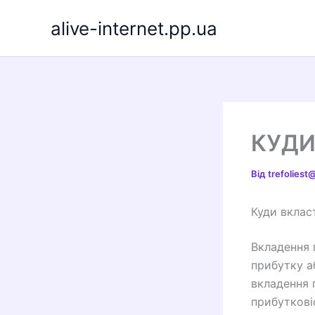
Перейти
alive-internet.pp.ua
до
вмісту
КУДИ
Від
trefolies
Куди вклас
Вкладення 
прибутку аб
вкладення 
прибуткові