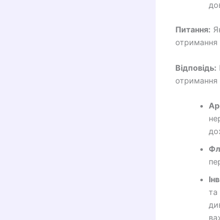
до
Питання:
Як
отримання 
Відповідь:
отримання 
Ар
не
до
Фл
пе
Ін
та
ди
ва