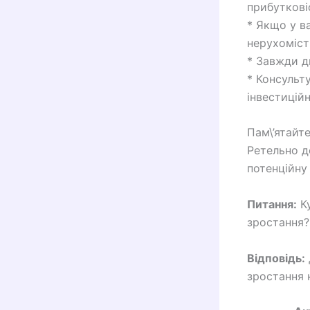
прибутковіс
* Якщо у в
нерухоміст
* Завжди д
* Консульт
інвестицій
Пам\’ятайт
Ретельно д
потенційну 
Питання:
Ку
зростання?
Відповідь:
зростання 