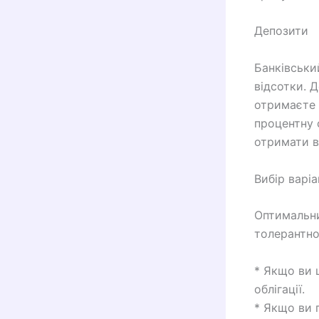
Депозити
Банківськи
відсотки. 
отримаєте 
процентну 
отримати в
Вибір варі
Оптимальни
толерантно
* Якщо ви 
облігації.
* Якщо ви 