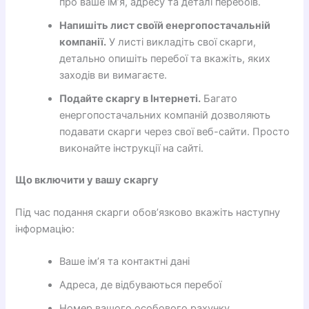
про ваше ім’я, адресу та деталі перебоїв.
Напишіть лист своїй енергопостачальній
компанії.
У листі викладіть свої скарги,
детально опишіть перебої та вкажіть, яких
заходів ви вимагаєте.
Подайте скаргу в Інтернеті.
Багато
енергопостачальних компаній дозволяють
подавати скарги через свої веб-сайти. Просто
виконайте інструкції на сайті.
Що включити у вашу скаргу
Під час подання скарги обов’язково вкажіть наступну
інформацію:
Ваше ім’я та контактні дані
Адреса, де відбуваються перебої
Номер вашого особового рахунку