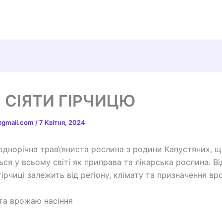
 СІЯТИ ГІРЧИЦЮ
t@gmail.com
/
7 Квітня, 2024
однорічна трав\’яниста рослина з родини Капустяних, 
ься у всьому світі як приправа та лікарська рослина. В
гірчиці залежить від регіону, клімату та призначення в
 та врожаю насіння