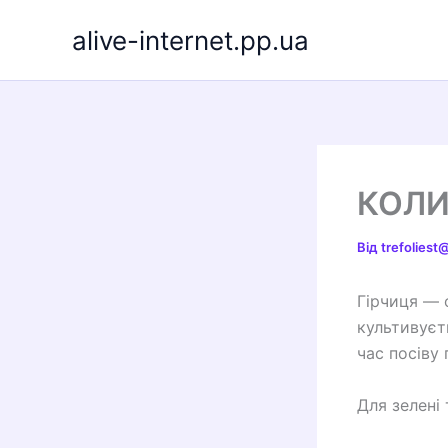
Перейти
alive-internet.pp.ua
до
вмісту
КОЛИ
Від
trefolies
Гірчиця — 
культивуєт
час посіву 
Для зелені