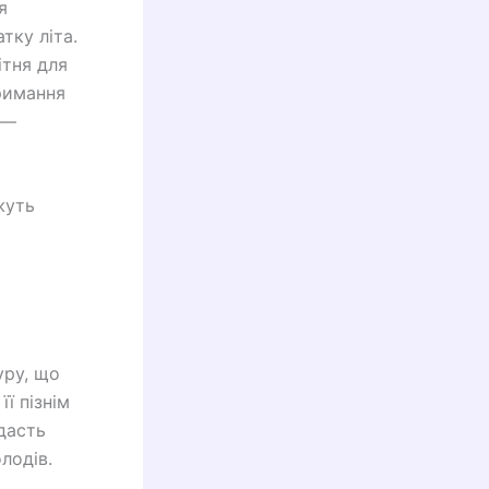
я
тку літа.
ітня для
тримання
 —
жуть
уру, що
ї пізнім
дасть
лодів.