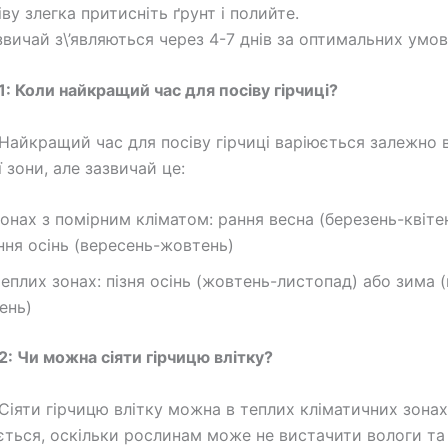
іву злегка притисніть ґрунт і полийте.
звичай з\’являються через 4-7 днів за оптимальних умов
1: Коли найкращий час для посіву гірчиці?
Найкращий час для посіву гірчиці варіюється залежно в
 зони, але зазвичай це:
зонах з помірним кліматом: рання весна (березень-квіте
ння осінь (вересень-жовтень)
теплих зонах: пізня осінь (жовтень-листопад) або зима 
чень)
2: Чи можна сіяти гірчицю влітку?
Сіяти гірчицю влітку можна в теплих кліматичних зонах,
ться, оскільки рослинам може не вистачити вологи та