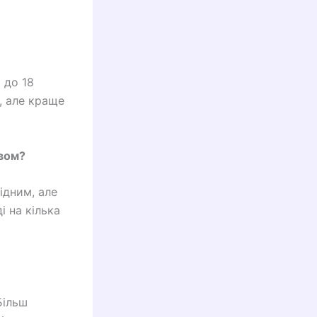
 до 18
, але краще
івом?
ідним, але
і на кілька
Більш