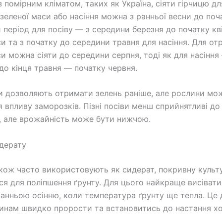
з помірним кліматом, таких як Україна, сіяти гірчицю дл
зеленої маси або насіння можна з ранньої весни до поча
період для посіву — з середини березня до початку кв
си та з початку до середини травня для насіння. Для о
си можна сіяти до середини серпня, тоді як для насіння
до кінця травня — початку червня.
ви дозволяють отримати зелень раніше, але рослини мо
я впливу заморозків. Пізні посіви менш сприйнятливі до
, але врожайність може бути нижчою.
идерату
кож часто використовують як сидерат, покривну культ
я для поліпшення ґрунту. Для цього найкраще висівати ї
ранньою осінню, коли температура ґрунту ще тепла. Це 
инам швидко прорости та встановитись до настання хо