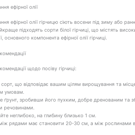
ння ефірної олії
ння ефірної олії гірчицю сіють восени під зиму або ран
йкраще підходять сорти білої гірчиці, що містять висок
ії, основного компонента ефірної олії гірчиці.
екомендації
комендації щодо посіву гірчиці:
 сорт, що відповідає вашим цілям вирощування та міс
м умовам.
те ґрунт, зробивши його пухким, добре дренованим та 
и речовинами.
ійте неглибоко, на глибину близько 1 см.
 між рядами має становити 20-30 см, а між рослинами 