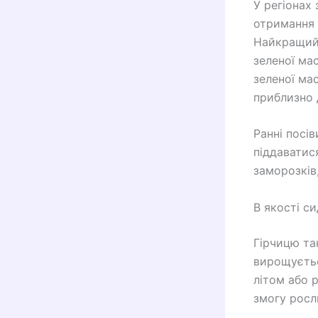
У регіонах 
отримання 
Найкращий 
зеленої ма
зеленої ма
приблизно 
Ранні посі
піддаватис
заморозків
В якості с
Гірчицю та
вирощуєтьс
літом або 
змогу росл