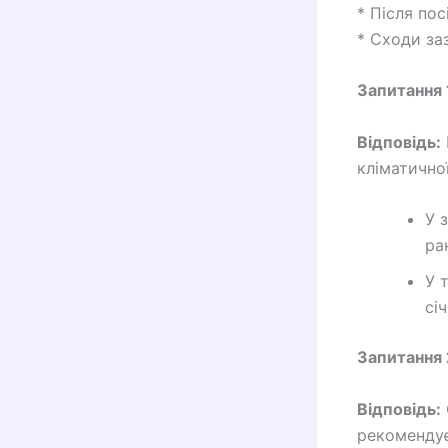
* Після пос
* Сходи за
Запитання 
Відповідь:
кліматичної
У 
ра
У 
сі
Запитання 
Відповідь:
рекомендує