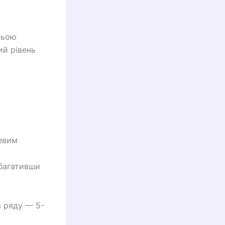
ньою
ий рівень
цевим
збагативши
в ряду — 5-