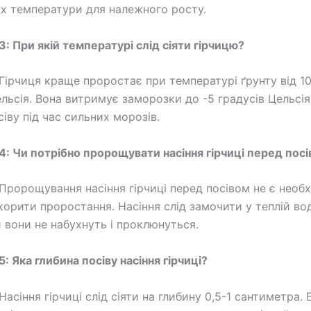
х температури для належного росту.
3: При якій температурі слід сіяти гірчицю?
Гірчиця краще проростає при температурі ґрунту від 10
ельсія. Вона витримує заморозки до -5 градусів Цельсія
іву під час сильних морозів.
4: Чи потрібно пророщувати насіння гірчиці перед пос
Пророщування насіння гірчиці перед посівом не є необх
орити проростання. Насіння слід замочити у теплій вод
и вони не набухнуть і проклюнуться.
: Яка глибина посіву насіння гірчиці?
Насіння гірчиці слід сіяти на глибину 0,5-1 сантиметра. 