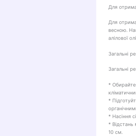
Для отрима
Для отрима
весною. На
алілової ол
Загальні р
Загальні ре
* Обирайте
кліматични
* Підготуй
органічним
* Насіння с
* Відстань
10 см.