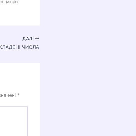
сів може
ДАЛІ
СКЛАДЕНІ ЧИСЛА
значені
*