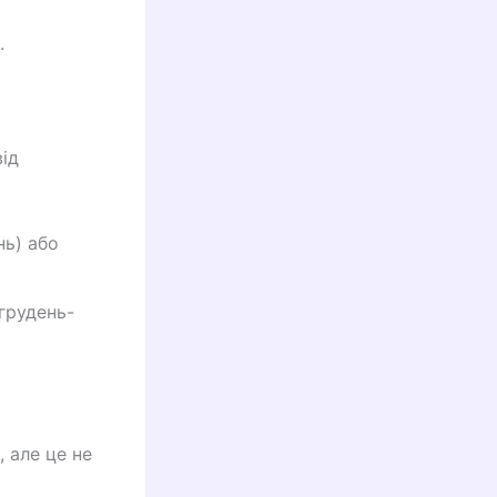
.
ід
нь) або
(грудень-
 але це не