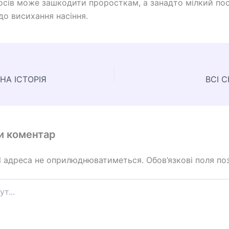
осів може зашкодити проросткам, а занадто мілкий по
до висихання насіння.
НА ІСТОРІЯ
ВСІ 
и коментар
l адреса не оприлюднюватиметься.
Обов’язкові поля по