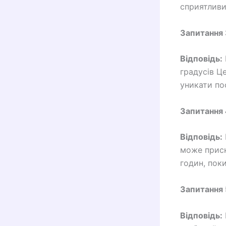
сприятливи
Запитання 
Відповідь:
градусів Ц
уникати пос
Запитання 
Відповідь:
може приск
годин, пок
Запитання 5
Відповідь: