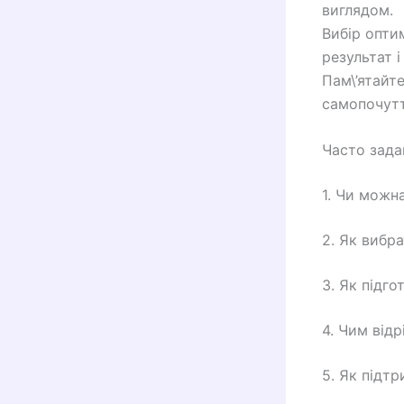
виглядом.
Вибір опти
результат і
Пам\’ятайте
самопочутт
Часто зада
1. Чи можн
2. Як вибр
3. Як підг
4. Чим відр
5. Як підт