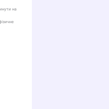
инути на
фізичне