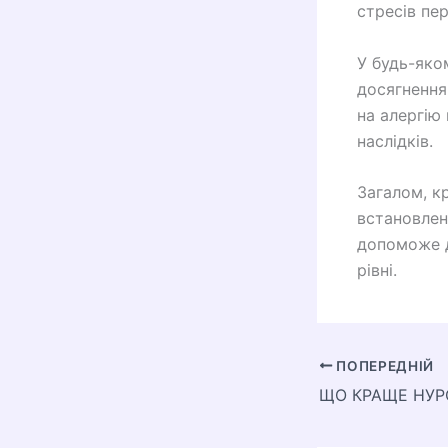
стресів пе
У будь-яко
досягнення
на алергію
наслідків.
Загалом, к
встановлен
допоможе д
рівні.
ПОПЕРЕДНІЙ