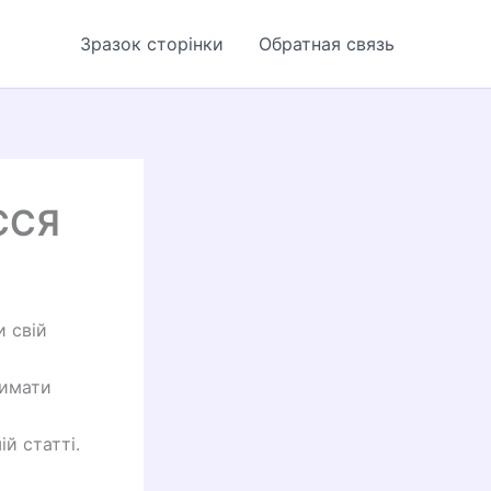
Зразок сторінки
Обратная связь
ССЯ
и свій
римати
й статті.