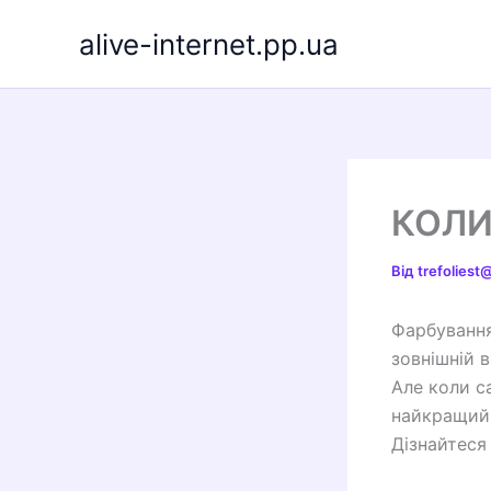
Перейти
alive-internet.pp.ua
до
вмісту
КОЛИ
Від
trefolies
Фарбування
зовнішній в
Але коли с
найкращий 
Дізнайтеся