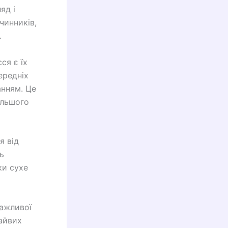
яд і
чинників,
.
ся є їх
ередніх
анням. Це
альшого
я від
ь
ки сухе
важливої
зайвих