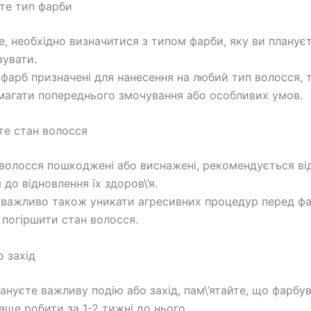
йте тип фарби
е, необхідно визначитися з типом фарби, яку ви планує
увати.
 фарб призначені для нанесення на любий тип волосся, т
агати попереднього змочування або особливих умов.
ьте стан волосся
волосся пошкоджені або виснажені, рекомендується ві
до відновлення їх здоров\’я.
важливо також уникати агресивних процедур перед ф
 погіршити стан волосся.
о захід
ануєте важливу подію або захід, пам\’ятайте, що фарбу
аще робити за 1-2 тижні до нього.