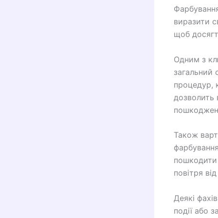
Фарбування
виразити с
щоб досягт
Одним з кл
загальний 
процедур, 
дозволить 
пошкоджен
Також варт
фарбування
пошкодити 
повітря ві
Деякі фахі
події або 