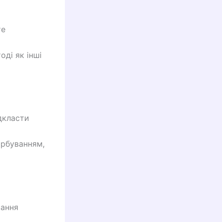
те
оді як інші
дкласти
арбуванням,
вання