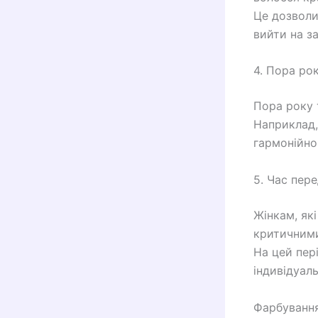
Це дозволи
вийти на за
4. Пора ро
Пора року 
Наприклад, 
гармонійно
5. Час пер
Жінкам, як
критичним
На цей пер
індивідуал
Фарбування