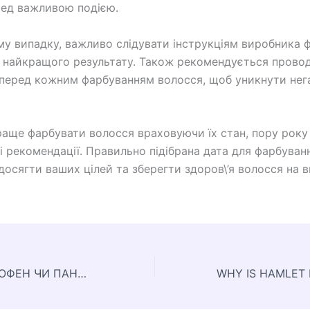
ред важливою подією.
му випадку, важливо слідувати інструкціям виробника 
 найкращого результату. Також рекомендується прово
 перед кожним фарбуванням волосся, щоб уникнути нег
раще фарбувати волосся враховуючи їх стан, пору року
і рекомендації. Правильно підібрана дата для фарбуван
осягти ваших цілей та зберегти здоров\’я волосся на 
ЩО КРАЩЕ НУРОФЕН ЧИ ПАНАДОЛ