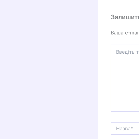
Залишит
Ваша e-mai
Введіть
тут...
Назва*