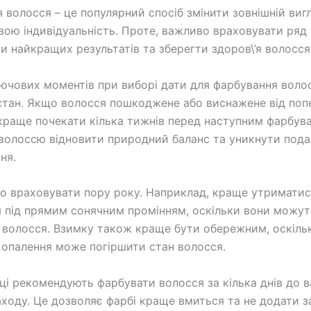
 волосся – це популярний спосіб змінити зовнішній вигл
вою індивідуальність. Проте, важливо враховувати ряд 
и найкращих результатів та зберегти здоров\’я волосся
ючових моментів при виборі дати для фарбування волос
стан. Якщо волосся пошкоджене або виснажене від поп
краще почекати кілька тижнів перед наступним фарбув
волоссю відновити природний баланс та уникнути под
ня.
о враховувати пору року. Наприклад, краще утриматис
 під прямим сонячним промінням, оскільки вони можут
волосся. Взимку також краще бути обережним, оскіль
д опалення може погіршити стан волосся.
вці рекомендують фарбувати волосся за кілька днів до 
заходу. Це дозволяє фарбі краще вмиться та не додати 