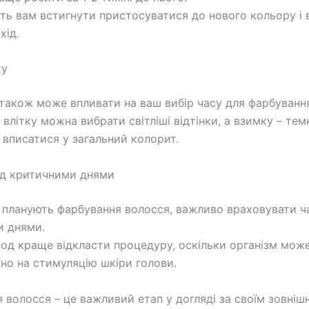
ть вам встигнути пристосуватися до нового кольору і 
хід.
ку
також може впливати на ваш вибір часу для фарбуванн
влітку можна вибрати світліші відтінки, а взимку – тем
 вписатися у загальний колорит.
ед критичними днями
і планують фарбування волосся, важливо враховувати ч
и днями.
іод краще відкласти процедуру, оскільки організм мож
ьно на стимуляцію шкіри голови.
 волосся – це важливий етап у догляді за своїм зовніш