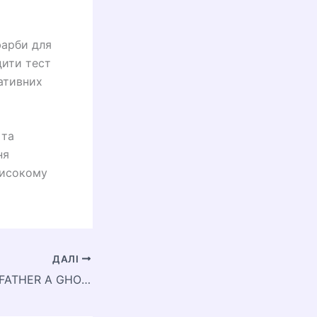
фарби для
дити тест
ативних
 та
ня
високому
ДАЛІ
WHY IS HAMLET FATHER A GHOST