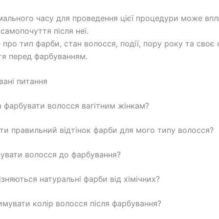
мального часу для проведення цієї процедури може впл
 самопочуття після неї.
 про тип фарби, стан волосся, події, пору року та своє 
я перед фарбуванням.
вані питання
а фарбувати волосся вагітним жінкам?
ати правильний відтінок фарби для мого типу волосся?
отувати волосся до фарбування?
ізняються натуральні фарби від хімічних?
римувати колір волосся після фарбування?