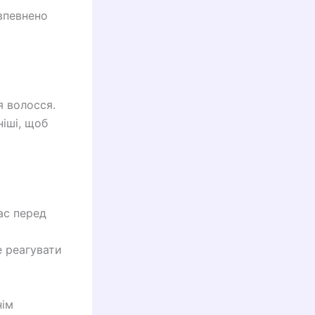
впевнено
я волосся.
ніші, щоб
ас перед
е реагувати
нім