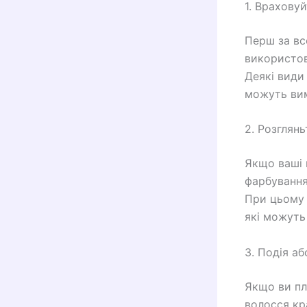
1. Врахову
Перш за вс
використов
Деякі види
можуть вим
2. Розглян
Якщо ваші 
фарбування 
При цьому 
які можуть
3. Подія аб
Якщо ви пл
волосся кр