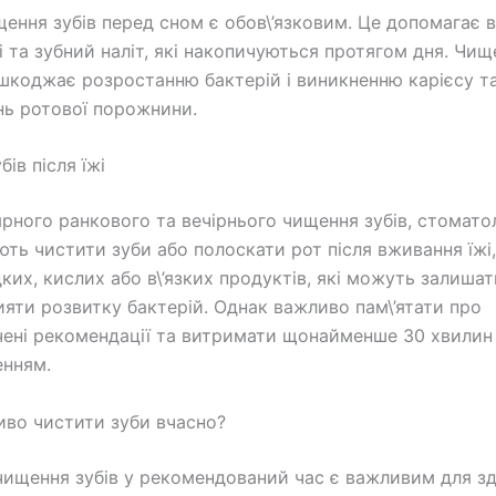
щення зубів перед сном є обов\’язковим. Це допомагає 
і та зубний наліт, які накопичуються протягом дня. Чищ
ешкоджає розростанню бактерій і виникненню карієсу т
ь ротової порожнини.
ів після їжі
ярного ранкового та вечірнього чищення зубів, стомато
ть чистити зуби або полоскати рот після вживання їжі
дких, кислих або в\’язких продуктів, які можуть залишат
рияти розвитку бактерій. Однак важливо пам\’ятати про
ені рекомендації та витримати щонайменше 30 хвилин п
енням.
во чистити зуби вчасно?
чищення зубів у рекомендований час є важливим для зд