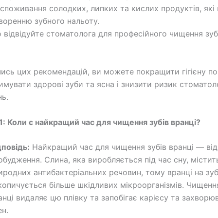
споживання солодких, липких та кислих продуктів, які
воренню зубного нальоту.
о відвідуйте стоматолога для професійного чищення зуб
сь цих рекомендацій, ви можете покращити гігієну п
римувати здорові зуби та ясна і знизити ризик стоматол
ь.
1: Коли є найкращий час для чищення зубів вранці?
дповідь:
Найкращий час для чищення зубів вранці — від
обудження. Слина, яка виробляється під час сну, місти
иродних антибактеріальних речовин, тому вранці на зу
копичується більше шкідливих мікроорганізмів. Чищення
анці видаляє цю плівку та запобігає карієсу та захвор
ен.