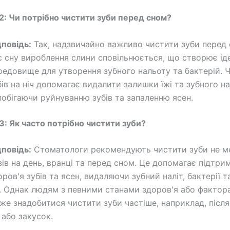
2: Чи потрібно чистити зуби перед сном?
дповідь:
Так, надзвичайно важливо чистити зуби перед 
с сну вироблення слини сповільнюється, що створює ід
редовище для утворення зубного нальоту та бактерій. 
бів на ніч допомагає видалити залишки їжі та зубного на
побігаючи руйнуванню зубів та запаленню ясен.
3: Як часто потрібно чистити зуби?
дповідь:
Стоматологи рекомендують чистити зуби не м
зів на день, вранці та перед сном. Це допомагає підтри
оров'я зубів та ясен, видаляючи зубний наліт, бактерії 
і. Однак людям з певними станами здоров'я або фактор
же знадобитися чистити зуби частіше, наприклад, післ
і або закусок.