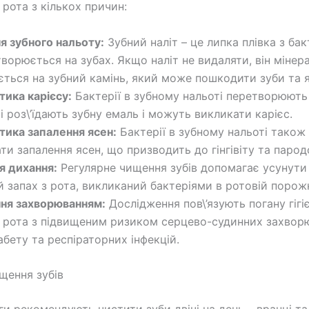
рота з кількох причин:
я зубного нальоту:
Зубний наліт – це липка плівка з бак
ворюється на зубах. Якщо наліт не видаляти, він мінера
ться на зубний камінь, який може пошкодити зуби та я
ика карієсу:
Бактерії в зубному нальоті перетворюють
і роз\’їдають зубну емаль і можуть викликати карієс.
тика запалення ясен:
Бактерії в зубному нальоті тако
ти запалення ясен, що призводить до гінгівіту та парод
я дихання:
Регулярне чищення зубів допомагає усунути
 запах з рота, викликаний бактеріями в ротовій порожн
ння захворюванням:
Дослідження пов\’язують погану гігі
рота з підвищеним ризиком серцево-судинних захвор
іабету та респіраторних інфекцій.
щення зубів