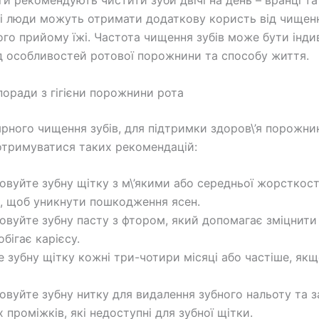
и рекомендують чистити зуби двічі на день – вранці та 
і люди можуть отримати додаткову користь від чищенн
ого прийому їжі. Частота чищення зубів може бути інди
д особливостей ротової порожнини та способу життя.
поради з гігієни порожнини рота
ярного чищення зубів, для підтримки здоров\’я порожни
тримуватися таких рекомендацій:
овуйте зубну щітку з м\’якими або середньої жорсткост
 щоб уникнути пошкодження ясен.
овуйте зубну пасту з фтором, який допомагає зміцнити
обігає карієсу.
е зубну щітку кожні три-чотири місяці або частіше, як
овуйте зубну нитку для видалення зубного нальоту та з
 проміжків, які недоступні для зубної щітки.