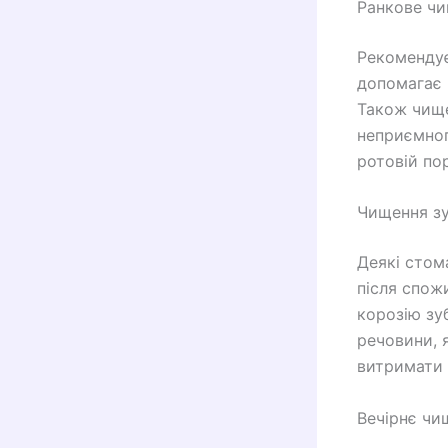
Ранкове чи
Рекомендує
допомагає в
Також чище
неприємног
ротовій по
Чищення зу
Деякі стом
після спож
корозію зу
речовини, 
витримати 
Вечірнє чи