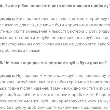
4: Чи потрібно полоскати рота після кожного прийому 
дповідь:
Хоча полоскання рота після кожного прийому ї
ов'язкове для всіх, це може бути корисним для видале
стинок їжі та зменшення кількості бактерій у роті. Якщ
жливості почистити зуби, полоскання рота зубною пас
тибактеріальним ополіскувачем може допомогти запобі
 проблемам з яснами.
5: Чи може перерва між чистками зубів бути довгою?
дповідь:
Ні, перерва між чистками зубів не повинна бут
копичення зубного нальоту та бактерій може початися 
лька годин після чищення, тому необхідно чистити зуби 
дин, щоб запобігти стоматологічним проблемам. Якщо 
жливості почистити зуби, використовуйте нитку та жу
мку без цукру, щоб зменшити накопичення залишків їжі 