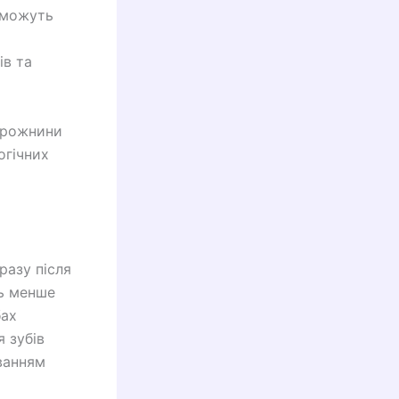
 можуть
ів та
орожнини
огічних
разу після
ть менше
бах
 зубів
юванням