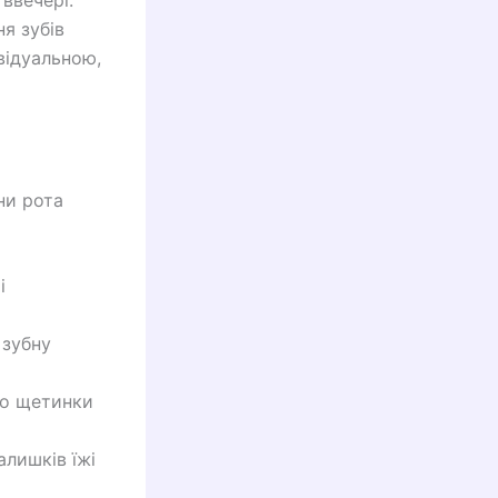
ввечері.
я зубів
відуальною,
ни рота
і
 зубну
що щетинки
алишків їжі