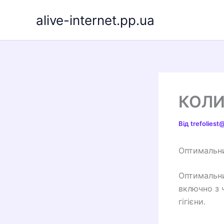
Перейти
alive-internet.pp.ua
до
вмісту
КОЛИ
Від
trefolies
Оптимальни
Оптимальни
включно з 
гігієни.