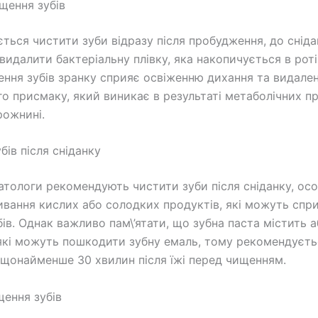
щення зубів
ться чистити зуби відразу після пробудження, до сніда
идалити бактеріальну плівку, яка накопичується в роті 
ння зубів зранку сприяє освіженню дихання та видале
о присмаку, який виникає в результаті метаболічних пр
рожнині.
бів після сніданку
атологи рекомендують чистити зуби після сніданку, ос
ивання кислих або солодких продуктів, які можуть спр
бів. Однак важливо пам\’ятати, що зубна паста містить а
які можуть пошкодити зубну емаль, тому рекомендуєть
щонайменше 30 хвилин після їжі перед чищенням.
щення зубів