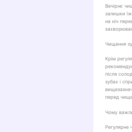
Вечірнє чи
залишки їж
на ніч пер
захворюван
Чищення зуб
Крім регул
рекомендую
після соло
зубах і сп
вищезазнач
перед чищ
Чому важли
Регулярне 