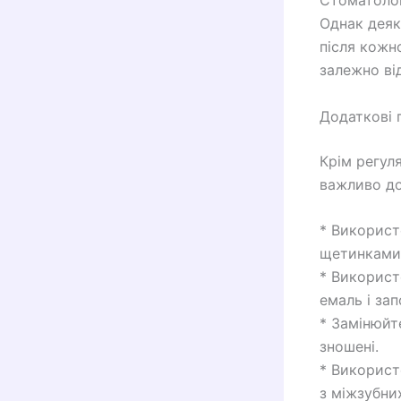
Стоматолог
Однак деяк
після кожн
залежно ві
Додаткові 
Крім регул
важливо до
* Використ
щетинками,
* Використ
емаль і зап
* Замінюйт
зношені.
* Використ
з міжзубних