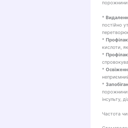
порожнини 
*
Видаленн
постійно ут
перетворює
*
Профілакт
кислоти, як
*
Профілак
спровокува
*
Освіженн
неприємний
*
Запобіга
порожнини 
інсульту, д
Частота чи