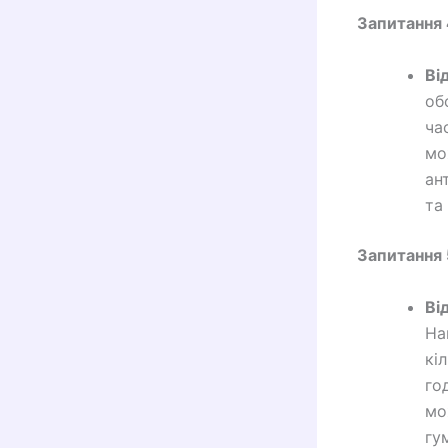
Запитання 
Ві
об
ча
мо
ан
та
Запитання 
Ві
На
кі
го
мо
гу