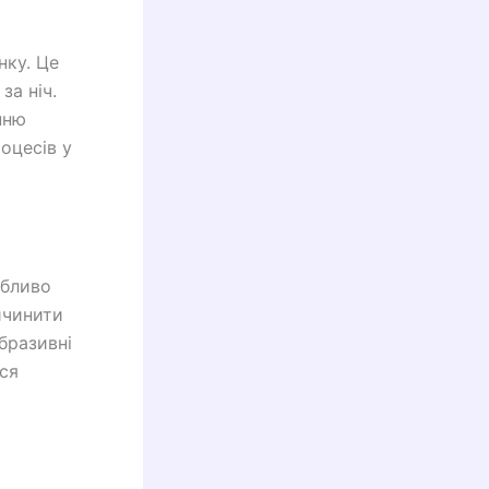
нку. Це
за ніч.
нню
оцесів у
обливо
ичинити
бразивні
ся