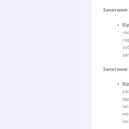
Запитання 
Ві
ча
се
зу
за
Запитання 
Ві
ра
зд
їж
мо
їж