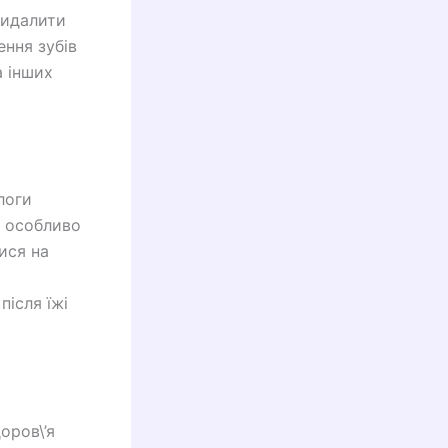
видалити
ення зубів
а інших
логи
, особливо
ися на
ісля їжі
оров\’я