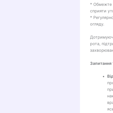
* Обмежте 
сприяти ут
* Регулярн
огляду.
Дотримуючи
рота, підт
захворюван
Запитання 
Ві
пр
пр
на
вр
яс