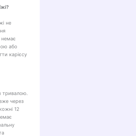
їжі?
жі не
ння
о немає
тою або
гти карієсу
и тривалою.
вже через
кожні 12
немає
вальну
та