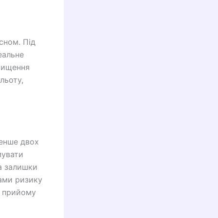
сном. Під
еальне
Чищення
льоту,
енше двох
мувати
та залишки
ами ризику
я прийому