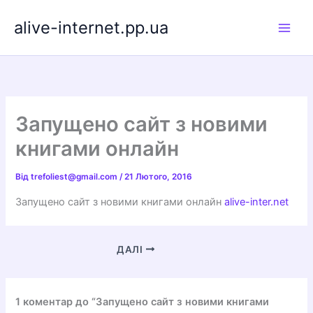
Перейти
alive-internet.pp.ua
до
вмісту
Запущено сайт з новими
книгами онлайн
Від
trefoliest@gmail.com
/
21 Лютого, 2016
Запущено сайт з новими книгами онлайн
alive-inter.net
ДАЛІ
1 коментар до “Запущено сайт з новими книгами