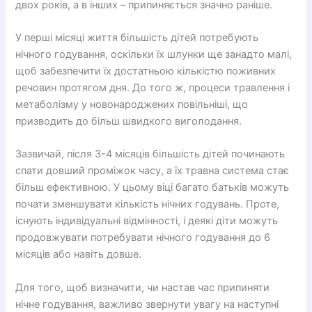
двох років, а в інших – припиняється значно раніше.
У перші місяці життя більшість дітей потребують
нічного годування, оскільки їх шлунки ще занадто малі,
щоб забезпечити їх достатньою кількістю поживних
речовин протягом дня. До того ж, процеси травлення і
метаболізму у новонароджених повільніші, що
призводить до більш швидкого виголодання.
Зазвичай, після 3-4 місяців більшість дітей починають
спати довший проміжок часу, а їх травна система стає
більш ефективною. У цьому віці багато батьків можуть
почати зменшувати кількість нічних годувань. Проте,
існують індивідуальні відмінності, і деякі діти можуть
продовжувати потребувати нічного годування до 6
місяців або навіть довше.
Для того, щоб визначити, чи настав час припиняти
нічне годування, важливо звернути увагу на наступні