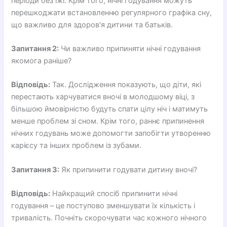
періоди без їжі. Крім того, нічні годування можуть
перешкоджати встановленню регулярного графіка сну,
що важливо для здоров'я дитини та батьків.
Запитання 2:
Чи важливо припиняти нічні годування
якомога раніше?
Відповідь:
Так. Дослідження показують, що діти, які
перестають харчуватися вночі в молодшому віці, з
більшою ймовірністю будуть спати цілу ніч і матимуть
менше проблем зі сном. Крім того, раннє припинення
нічних годувань може допомогти запобігти утворенню
карієсу та інших проблем із зубами.
Запитання 3:
Як припинити годувати дитину вночі?
Відповідь:
Найкращий спосіб припинити нічні
годування – це поступово зменшувати їх кількість і
тривалість. Почніть скорочувати час кожного нічного