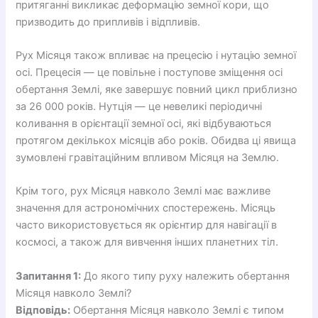
притяганні викликає деформацію земної кори, що
призводить до припливів і відпливів.
Рух Місяця також впливає на прецесію і нутацію земної
осі. Прецесія — це повільне і поступове зміщення осі
обертання Землі, яке завершує повний цикл приблизно
за 26 000 років. Нутція — це невеликі періодичні
коливання в орієнтації земної осі, які відбуваються
протягом декількох місяців або років. Обидва ці явища
зумовлені гравітаційним впливом Місяця на Землю.
Крім того, рух Місяця навколо Землі має важливе
значення для астрономічних спостережень. Місяць
часто використовується як орієнтир для навігації в
космосі, а також для вивчення інших планетних тіл.
Запитання 1:
До якого типу руху належить обертання
Місяця навколо Землі?
Відповідь:
Обертання Місяця навколо Землі є типом