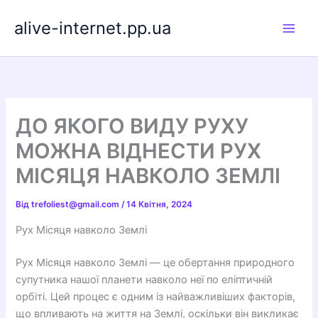
Перейти
alive-internet.pp.ua
до
вмісту
ДО ЯКОГО ВИДУ РУХУ
МОЖНА ВІДНЕСТИ РУХ
МІСЯЦЯ НАВКОЛО ЗЕМЛІ
Від
trefoliest@gmail.com
/
14 Квітня, 2024
Рух Місяця навколо Землі
Рух Місяця навколо Землі — це обертання природного
супутника нашої планети навколо неї по еліптичній
орбіті. Цей процес є одним із найважливіших факторів,
що впливають на життя на Землі, оскільки він викликає