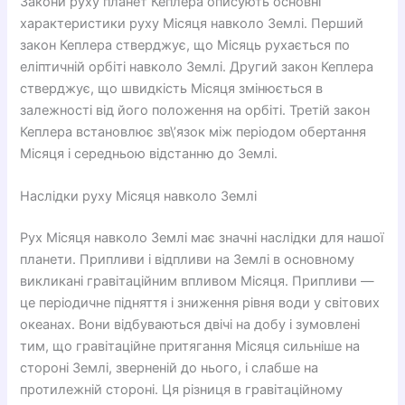
Закони руху планет Кеплера описують основні
характеристики руху Місяця навколо Землі. Перший
закон Кеплера стверджує, що Місяць рухається по
еліптичній орбіті навколо Землі. Другий закон Кеплера
стверджує, що швидкість Місяця змінюється в
залежності від його положення на орбіті. Третій закон
Кеплера встановлює зв\’язок між періодом обертання
Місяця і середньою відстанню до Землі.
Наслідки руху Місяця навколо Землі
Рух Місяця навколо Землі має значні наслідки для нашої
планети. Припливи і відпливи на Землі в основному
викликані гравітаційним впливом Місяця. Припливи —
це періодичне підняття і зниження рівня води у світових
океанах. Вони відбуваються двічі на добу і зумовлені
тим, що гравітаційне притягання Місяця сильніше на
стороні Землі, зверненій до нього, і слабше на
протилежній стороні. Ця різниця в гравітаційному