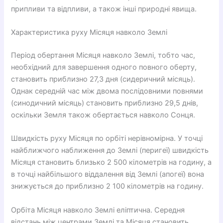
припливи та відпливи, а також інші природні явища.
Характеристика руху Місяця навколо Землі
Період обертання Місяця навколо Землі, тобто час,
необхідний для завершення одного повного оберту,
становить приблизно 27,3 дня (сидеричний місяць).
Однак середній час між двома послідовними повнями
(синодичний місяць) становить приблизно 29,5 днів,
оскільки Земля також обертається навколо Сонця.
Швидкість руху Місяця по орбіті нерівномірна. У точці
найближчого наближення до Землі (перигеї) швидкість
Місяця становить близько 2 500 кілометрів на годину, а
в точці найбільшого віддалення від Землі (апогеї) вона
знижується до приблизно 2 100 кілометрів на годину.
Орбіта Місяця навколо Землі еліптична. Середня
відстань між центрами Землі та Місяця становить