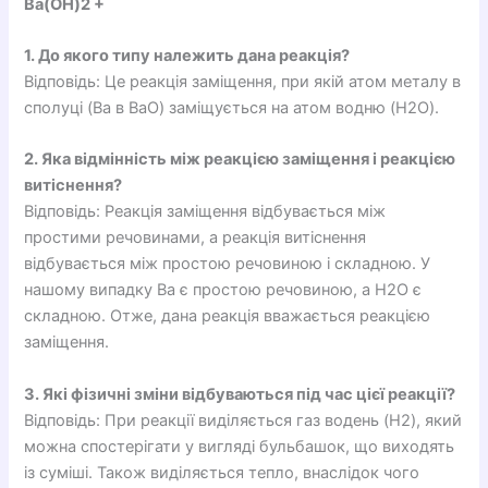
Ba(OH)2 +
1. До якого типу належить дана реакція?
Відповідь: Це реакція заміщення, при якій атом металу в
сполуці (Ba в BaO) заміщується на атом водню (H2O).
2. Яка відмінність між реакцією заміщення і реакцією
витіснення?
Відповідь: Реакція заміщення відбувається між
простими речовинами, а реакція витіснення
відбувається між простою речовиною і складною. У
нашому випадку Ba є простою речовиною, а H2O є
складною. Отже, дана реакція вважається реакцією
заміщення.
3. Які фізичні зміни відбуваються під час цієї реакції?
Відповідь: При реакції виділяється газ водень (H2), який
можна спостерігати у вигляді бульбашок, що виходять
із суміші. Також виділяється тепло, внаслідок чого