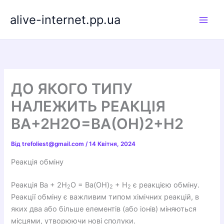
Перейти
alive-internet.pp.ua
до
вмісту
ДО ЯКОГО ТИПУ
НАЛЕЖИТЬ РЕАКЦІЯ
BA+2H2O=BA(OH)2+H2
Від
trefoliest@gmail.com
/
14 Квітня, 2024
Реакція обміну
Реакція Ba + 2H
O = Ba(OH)
+ H
є реакцією обміну.
2
2
2
Реакції обміну є важливим типом хімічних реакцій, в
яких два або більше елементів (або іонів) міняються
місцями, утворюючи нові сполуки.