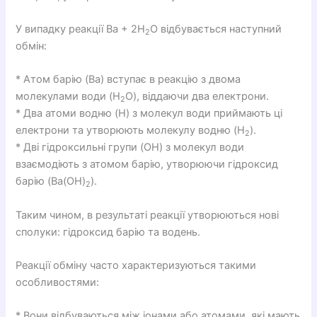
У випадку реакції Ba + 2H
O відбувається наступний
2
обмін:
* Атом барію (Ba) вступає в реакцію з двома
молекулами води (H
O), віддаючи два електрони.
2
* Два атоми водню (H) з молекул води приймають ці
електрони та утворюють молекулу водню (H
).
2
* Дві гідроксильні групи (OH) з молекул води
взаємодіють з атомом барію, утворюючи гідроксид
барію (Ba(OH)
).
2
Таким чином, в результаті реакції утворюються нові
сполуки: гідроксид барію та водень.
Реакції обміну часто характеризуються такими
особливостями:
* Вони відбуваються між іонами або атомами, які мають