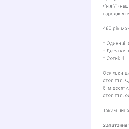
\”н.е.\” (н
народження
460 рік мо
* Одиниці: 
* Десятки: 
* Сотні: 4
Оскільки ц
століття. О
6-м десяти
століття, о
Таким чино
Запитання 