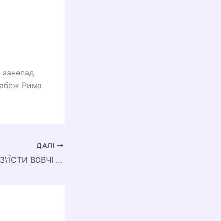
в занепад
Грабеж Рима
ДАЛІ
ЩО БУДЕ ЯКЩО З\’ЇСТИ ВОВЧІ ЯГОДИ