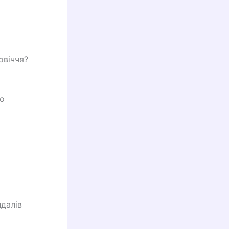
овіччя?
ло
далів