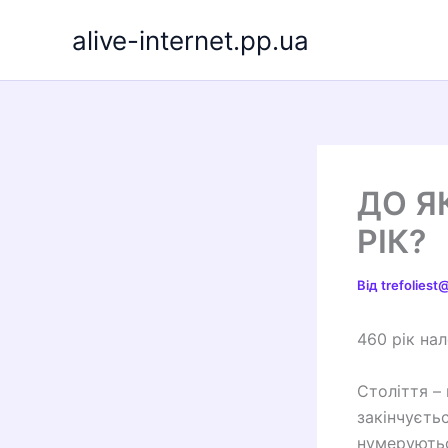
Перейти
alive-internet.pp.ua
до
вмісту
ДО Я
РІК?
Від
trefolies
460 рік нал
Століття –
закінчуєтьс
нумеруютьс