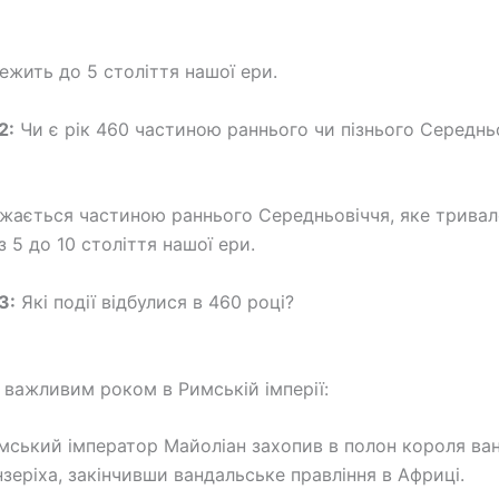
лежить до 5 століття нашої ери.
2:
Чи є рік 460 частиною раннього чи пізнього Середнь
ажається частиною раннього Середньовіччя, яке трива
 5 до 10 століття нашої ери.
3:
Які події відбулися в 460 році?
в важливим роком в Римській імперії:
мський імператор Майоліан захопив в полон короля ван
нзеріха, закінчивши вандальське правління в Африці.