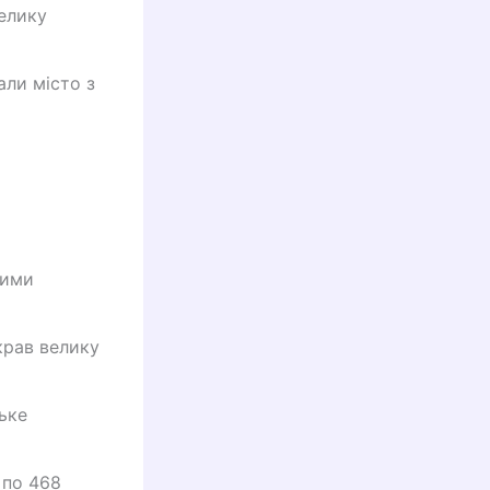
велику
али місто з
кими
крав велику
ьке
 по 468