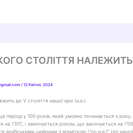
КОГО СТОЛІТТЯ НАЛЕЖИТЬ
t@gmail.com
/
12 Квітня, 2024
ежить до V століття нашої ери (н.е.).
 це період у 100 років, який умовно починається з року,
я на \”01\”, і закінчується роком, що закінчується на \”00
я арабськими цифрами з відміткою \”до н.е.\” (до нашої