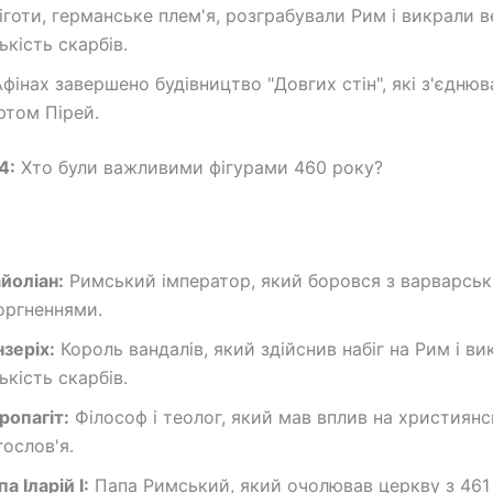
зіготи, германське плем'я, розграбували Рим і викрали 
лькість скарбів.
Афінах завершено будівництво "Довгих стін", які з'єднюв
ртом Пірей.
4:
Хто були важливими фігурами 460 року?
йоліан:
Римський імператор, який боровся з варварсь
оргненнями.
нзеріх:
Король вандалів, який здійснив набіг на Рим і ви
лькість скарбів.
ропагіт:
Філософ і теолог, який мав вплив на християнс
гослов'я.
а Іларій I:
Папа Римський, який очолював церкву з 461