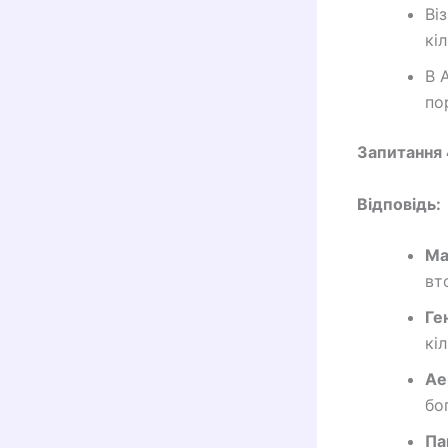
Ві
кі
В 
по
Запитання 
Відповідь:
Ма
вт
Ге
кі
Ае
бо
Пап