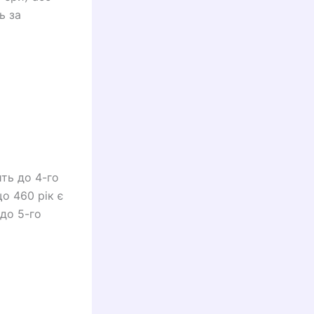
ь за
ть до 4-го
що 460 рік є
 до 5-го