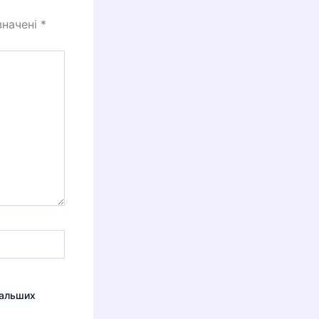
значені
*
дальших