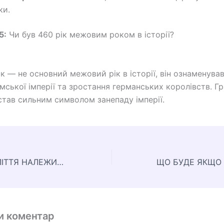
ки.
5:
Чи був 460 рік межовим роком в історії?
ік — не основний межовий рік в історії, він ознаменува
имської імперії та зростання германських королівств. 
 став сильним символом занепаду імперії.
ДО ЯКОГО СТОЛІТТЯ НАЛЕЖИТЬ 270 РІК?
и коментар