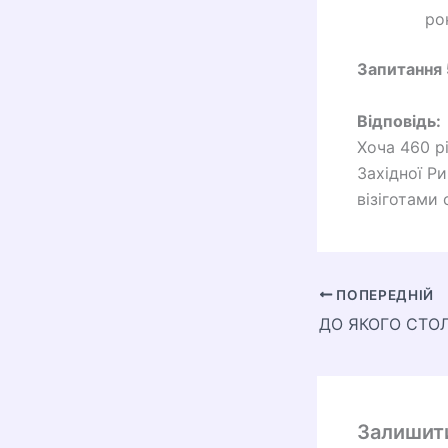
ро
Запитання 
Відповідь:
Хоча 460 р
Західної Р
візіготами
ПОПЕРЕДНІЙ
Залишит