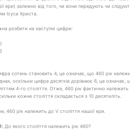
ашої ери) залежно від того, чи вони передують чи слідуют
м Ісуса Христа.
жна розбити на наступні цифри:
0
6
ифра сотень становить 4, це означає, що 460 рік належи
днак, оскільки цифра десятків дорівнює 6, це означає, 
літтям 4-го століття. Отже, 460 рік фактично належить
скільки кожне століття складається з 10 десятиліть.
м, 460 рік належить до V століття нашої ери.
1:
До якого століття належить рік 460?