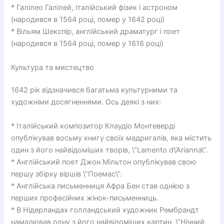
* Галілео Галілей, італійський фізик і астроном
(народився в 1564 році, помер у 1642 році)
* Вільям Шекспір, англійський драматург і поет
(народився в 1564 році, помер у 1616 році)
Культура та мистецтво
1642 рік відзначився багатьма культурними та
художніми досягненнями. Ось деякі з них:
* Італійський композитор Клаудіо Монтеверді
опублікував восьму книгу своїх мадригалів, яка містить
один з його найвідоміших творів, \”Lamento d\’Arianna\”.
* Англійський поет Джон Мільтон опублікував свою
першу збірку віршів \”Поемас\”.
* Англійська письменниця Афра Бен став однією з
перших професійних жінок-письменниць.
* В Нідерландах голландський художник Рембрандт
намалював одну з його найвідоміших картин, \”Нічний