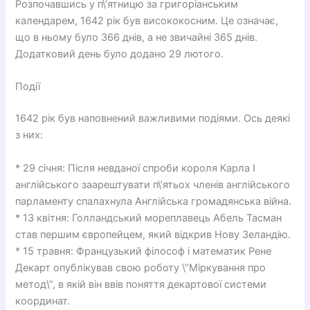
Розпочавшись у п\’ятницю за григоріанським
календарем, 1642 рік був висококосним. Це означає,
що в ньому було 366 днів, а не звичайні 365 днів.
Додатковий день було додано 29 лютого.
Події
1642 рік був наповнений важливими подіями. Ось деякі
з них:
* 29 січня: Після невданої спроби короля Карла I
англійського заарештувати п\’ятьох членів англійського
парламенту спалахнула Англійська громадянська війна.
* 13 квітня: Голландський мореплавець Абель Тасман
став першим європейцем, який відкрив Нову Зеландію.
* 15 травня: Французький філософ і математик Рене
Декарт опублікував свою роботу \”Міркування про
метод\”, в якій він ввів поняття декартової системи
координат.