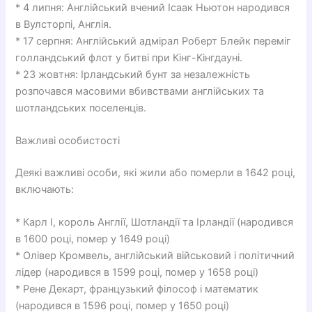
* 4 липня: Англійський вчений Ісаак Ньютон народився
в Вулсторпі, Англія.
* 17 серпня: Англійський адмірал Роберт Блейк переміг
голландський флот у битві при Кінг-Кінгдауні.
* 23 жовтня: Ірландський бунт за незалежність
розпочався масовими вбивствами англійських та
шотландських поселенців.
Важливі особистості
Деякі важливі особи, які жили або померли в 1642 році,
включають:
* Карл I, король Англії, Шотландії та Ірландії (народився
в 1600 році, помер у 1649 році)
* Олівер Кромвель, англійський військовий і політичний
лідер (народився в 1599 році, помер у 1658 році)
* Рене Декарт, французький філософ і математик
(народився в 1596 році, помер у 1650 році)