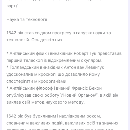
варт\”.
Наука та технології
1642 рік став свідком прогресу в галузях науки та
технологій. Ось деякі з них:
* Англійський фізик і винахідник Роберт Гук представив
перший телескоп із відокремленим окуляром.
* Голландський винахідник Антон ван Левенгук
удосконалив мікроскоп, що дозволило йому
спостерігати мікроорганізми.
* Англійський філософ і вчений Френсіс Бекон
опублікував свою роботу \”Новий Органон\”, в якій він
виклав свій метод наукового методу.
1642 рік був бурхливим і наслідковим роком,
сповненим важливих подій, важливих осіб та значних
досягнень у галузях культури, мистецтва, науки та