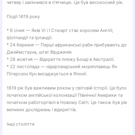
четвер і закінчився в п’ятницю. Це був високосний рік.
Події 1619 року
* 6 січня — Яків VI і І Стюарт стає королем Англії,
Шотландії та Ірландії.
* 24 березня — Перші африканські раби прибувають до
Джеймстауна, штат Вірджинія.
* 28 жовтня — Відкриття пляжу Бонді в Австралії.
* 22 листопада — нідерландський мореплавець Ян
Пітерсзон Кун висаджується в Японії.
1619 рік був важливим роком у світовій історії. Це було
початком англійської колонізації Північної Америки та
початком работоргівлі в Новому Світі. Це також був рік
великих досліджень і відкриттів.
Інші століття