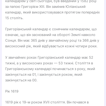
календарем у світі сьогодні, був введений у 1582 році
за папою Григорієм XIII. Він замінив Юліанський
календар, який використовувався протягом попередніх
15 століть.
Григоріанський календар є сонячним календарем, що
означає, що він заснований на обороті Землі навколо
Сонця. Він має 365 днів у звичайному році та 366 днів у
високосний рік, який відбувається кожні чотири роки.
У звичайних роках Григоріанський календар має 52
тижні, а у високосних роках — 53 тижні. Століття в
Григоріанському календарі починається з року, який
закінчується на 01, і закінчується роком, який
закінчується на 00.
Рік 1619
1619 рік є 19-м роком XVII століття. Він почався в