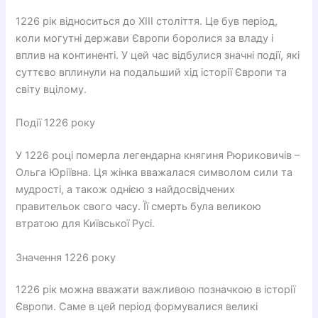
1226 рік відноситься до XIII століття. Це був період,
коли могутні держави Європи боролися за владу і
вплив на континенті. У цей час відбулися значні події, які
суттєво вплинули на подальший хід історії Європи та
світу вцілому.
Події 1226 року
У 1226 році померла легендарна княгиня Рюриковичів –
Ольга Юріївна. Ця жінка вважалася символом сили та
мудрості, а також однією з найдосвідчених
правительок свого часу. Її смерть була великою
втратою для Київської Русі.
Значення 1226 року
1226 рік можна вважати важливою позначкою в історії
Європи. Саме в цей період формувалися великі