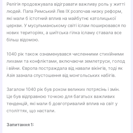
Релігія продовжувала відігравати важливу роль у житті
людей. Папа Римський Лев IX розпочав низку реформ,
які мали б істотний вплив на майбутнє католицької
церкви. У мусульманському світі іслам поширювався по
нових територіях, а шиїтська гілка ісламу ставала все
більш відомою.
1040 рік також ознаменувався численними стихійними
лихами та конфліктами, включаючи землетруси, голод
і війни. Європа постраждала від навали вікінгів, тоді як
Азія зазнала спустошення від монгольських набігів.
Загалом 1040 рік був роком великих потрясінь і змін.
Це був відправною точкою для багатьох важливих
тенденцій, які мали б довготривалий вплив на світ у
століттях, що настали.
Запитання 1: