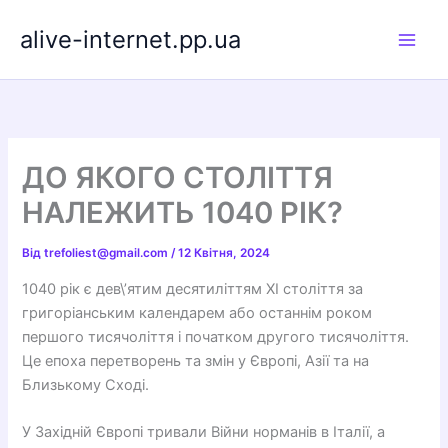
Перейти
alive-internet.pp.ua
до
вмісту
ДО ЯКОГО СТОЛІТТЯ
НАЛЕЖИТЬ 1040 РІК?
Від
trefoliest@gmail.com
/
12 Квітня, 2024
1040 рік є дев\’ятим десятиліттям XI століття за
григоріанським календарем або останнім роком
першого тисячоліття і початком другого тисячоліття.
Це епоха перетворень та змін у Європі, Азії та на
Близькому Сході.
У Західній Європі тривали Війни норманів в Італії, а