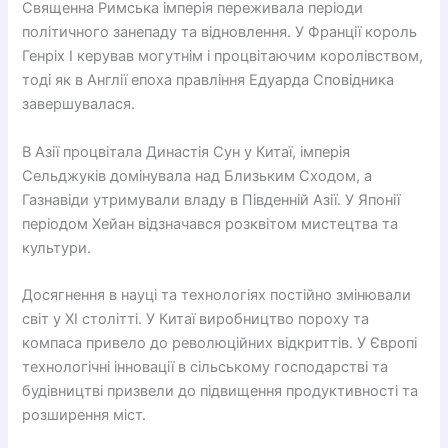
Священна Римська імперія переживала періоди
політичного занепаду та відновлення. У Франції король
Генріх I керував могутнім і процвітаючим королівством,
тоді як в Англії епоха правління Едуарда Сповідника
завершувалася.
В Азії процвітала Династія Сун у Китаї, імперія
Сельджуків домінувала над Близьким Сходом, а
Газнавіди утримували владу в Південній Азії. У Японії
періодом Хейан відзначався розквітом мистецтва та
культури.
Досягнення в науці та технологіях постійно змінювали
світ у XI столітті. У Китаї виробництво пороху та
компаса привело до революційних відкриттів. У Європі
технологічні інновації в сільському господарстві та
будівництві призвели до підвищення продуктивності та
розширення міст.