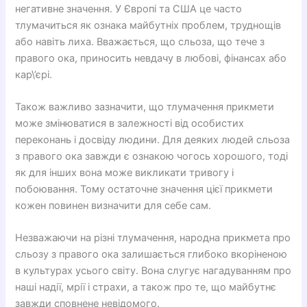
негативне значення. У Європі та США це часто
тлумачиться як ознака майбутніх проблем, труднощів
або навіть лиха. Вважається, що сльоза, що тече з
правого ока, приносить невдачу в любові, фінансах або
кар\’єрі.
Також важливо зазначити, що тлумачення прикмети
може змінюватися в залежності від особистих
переконань і досвіду людини. Для деяких людей сльоза
з правого ока завжди є ознакою чогось хорошого, тоді
як для інших вона може викликати тривогу і
побоювання. Тому остаточне значення цієї прикмети
кожен повинен визначити для себе сам.
Незважаючи на різні тлумачення, народна прикмета про
сльозу з правого ока залишається глибоко вкоріненою
в культурах усього світу. Вона слугує нагадуванням про
наші надії, мрії і страхи, а також про те, що майбутнє
завжди сповнене невідомого.