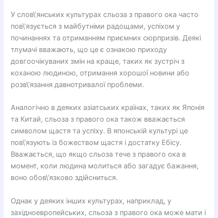
У слов\’янських культурах сльоза з правого ока часто
пов\’язується з майбутніми радощами, успіхом у
починаннях та отриманням приємних сюрпризів. Деякі
тлумачі вважають, що це є ознакою приходу
довгоочікуваних змін на краще, таких як зустріч з
коханою людиною, отримання хорошої новини або
розв\’язання давнотривалої проблеми.
Аналогічно в деяких азіатських країнах, таких як Японія
та Китай, сльоза з правого ока також вважається
символом щастя та успіху. В японській культурі це
пов\’язують із божеством щастя і достатку Ебісу.
Вважається, що якщо сльоза тече з правого ока в
момент, коли людина молиться або загадує бажання,
воно обов\’язково здійсниться.
Однак у деяких інших культурах, наприклад, у
західноевропейських, сльоза з правого ока може мати і