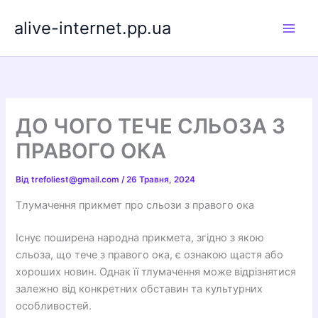
Перейти
alive-internet.pp.ua
до
вмісту
ДО ЧОГО ТЕЧЕ СЛЬОЗА З
ПРАВОГО ОКА
Від
trefoliest@gmail.com
/
26 Травня, 2024
Тлумачення прикмет про сльози з правого ока
Існує поширена народна прикмета, згідно з якою
сльоза, що тече з правого ока, є ознакою щастя або
хороших новин. Однак її тлумачення може відрізнятися
залежно від конкретних обставин та культурних
особливостей.