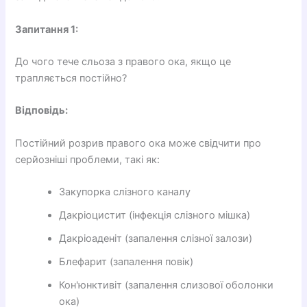
Запитання 1:
До чого тече сльоза з правого ока, якщо це
трапляється постійно?
Відповідь:
Постійний розрив правого ока може свідчити про
серйозніші проблеми, такі як:
Закупорка слізного каналу
Дакріоцистит (інфекція слізного мішка)
Дакріоаденіт (запалення слізної залози)
Блефарит (запалення повік)
Кон'юнктивіт (запалення слизової оболонки
ока)