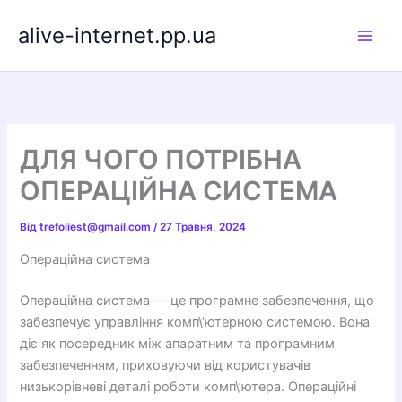
Перейти
alive-internet.pp.ua
до
вмісту
ДЛЯ ЧОГО ПОТРІБНА
ОПЕРАЦІЙНА СИСТЕМА
Від
trefoliest@gmail.com
/
27 Травня, 2024
Операційна система
Операційна система — це програмне забезпечення, що
забезпечує управління комп\’ютерною системою. Вона
діє як посередник між апаратним та програмним
забезпеченням, приховуючи від користувачів
низькорівневі деталі роботи комп\’ютера. Операційні