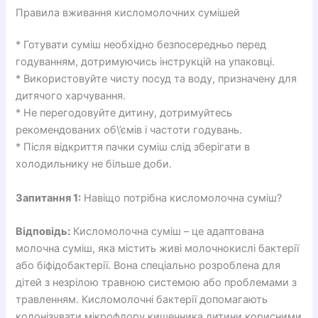
Правила вживання кисломолочних сумішей
* Готувати суміш необхідно безпосередньо перед
годуванням, дотримуючись інструкцій на упаковці.
* Використовуйте чисту посуд та воду, призначену для
дитячого харчування.
* Не перегодовуйте дитину, дотримуйтесь
рекомендованих об\’ємів і частоти годувань.
* Після відкриття пачки суміш слід зберігати в
холодильнику не більше доби.
Запитання 1:
Навіщо потрібна кисломолочна суміш?
Відповідь:
Кисломолочна суміш – це адаптована
молочна суміш, яка містить живі молочнокислі бактерії
або біфідобактерії. Вона спеціально розроблена для
дітей з незрілою травною системою або проблемами з
травленням. Кисломолочні бактерії допомагають
колонізувати мікрофлору кишечника дитини корисними