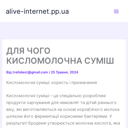
Перейти
alive-internet.pp.ua
до
вмісту
ДЛЯ ЧОГО
КИСЛОМОЛОЧНА СУМІШ
Від
trefoliest@gmail.com
/
25 Травня, 2024
Кисломолочні суміші: користь і призначення
Кисломолочні суміші – це спеціально розроблені
продукти харчування для немовлят та дітей раннього
віку, які виготовляються на основі коров\’ячого молока
шляхом його ферментації корисними бактеріями. У
результаті бродіння утворюється молочна кислота, яка