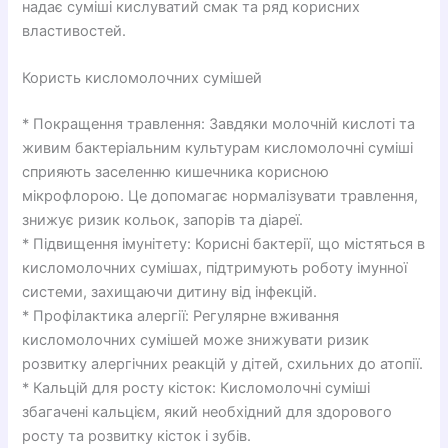
надає суміші кислуватий смак та ряд корисних
властивостей.
Користь кисломолочних сумішей
* Покращення травлення: Завдяки молочній кислоті та
живим бактеріальним культурам кисломолочні суміші
сприяють заселенню кишечника корисною
мікрофлорою. Це допомагає нормалізувати травлення,
знижує ризик кольок, запорів та діареї.
* Підвищення імунітету: Корисні бактерії, що містяться в
кисломолочних сумішах, підтримують роботу імунної
системи, захищаючи дитину від інфекцій.
* Профілактика алергії: Регулярне вживання
кисломолочних сумішей може знижувати ризик
розвитку алергічних реакцій у дітей, схильних до атопії.
* Кальцій для росту кісток: Кисломолочні суміші
збагачені кальцієм, який необхідний для здорового
росту та розвитку кісток і зубів.