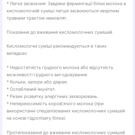
* Легке засвоєння: Завдяки ферментації білки молока в
кисломолочній суміші легше засвоюються незрілим
травним трактом немовлят.
Показання до вживання кисломолочних сумішей
Кисломолочні суміші рекомендуються в таких
випадках:
* Недостатність грудного молока або відсутність
можливості грудного вигодовування.
* Кольки, запори або діарея.
* Ослаблений імунітет.
* Ризик розвитку алергічних захворювань.
* Непереносимість коров\’ячого молока (при
використанні спеціалізованих кисломолочних сумішей
на основі гідролізату білка).
Протипоказання до вживання кисломолочних сумішей