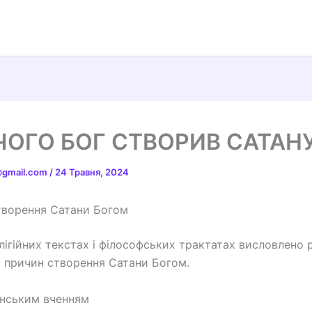
ЧОГО БОГ СТВОРИВ САТАН
t@gmail.com
/
24 Травня, 2024
творення Сатани Богом
лігійних текстах і філософських трактатах висловлено р
 причин створення Сатани Богом.
янським вченням