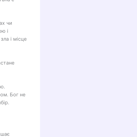
ах чи
ою і
зла і місце
встане
ю.
лом. Бог не
бір.
ушає