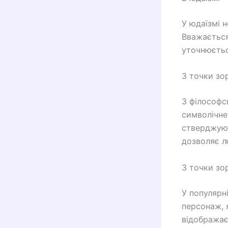
У юдаїзмі 
Вважається
уточнюєтьс
З точки зор
З філософс
символічне
стверджуют
дозволяє л
З точки зо
У популярн
персонаж, 
відображає 