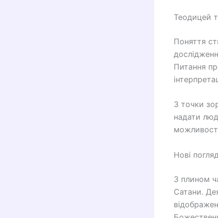
Теодицей т
Поняття ст
дослідженн
Питання про
інтерпретац
З точки зо
надати люд
можливості
Нові погляд
З плином ч
Сатани. Де
відображен
Божественн