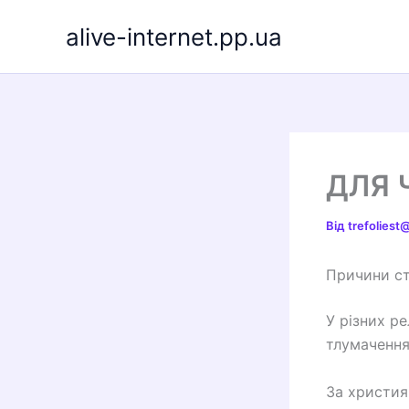
Перейти
alive-internet.pp.ua
до
вмісту
ДЛЯ 
Від
trefolies
Причини с
У різних ре
тлумачення
За христи