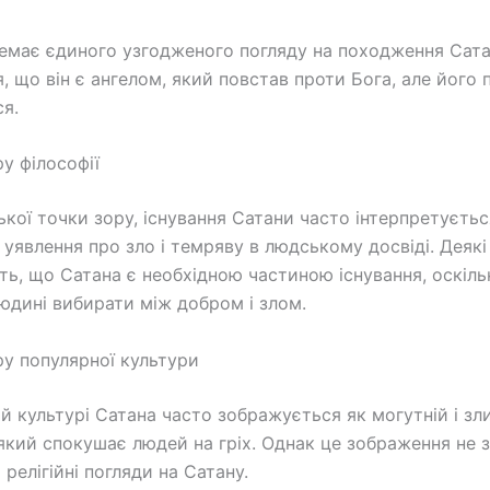
немає єдиного узгодженого погляду на походження Сата
, що він є ангелом, який повстав проти Бога, але його 
я.
у філософії
ької точки зору, існування Сатани часто інтерпретуєтьс
 уявлення про зло і темряву в людському досвіді. Деяк
ь, що Сатана є необхідною частиною існування, оскіль
юдині вибирати між добром і злом.
ру популярної культури
ій культурі Сатана часто зображується як могутній і зл
який спокушає людей на гріх. Однак це зображення не 
релігійні погляди на Сатану.