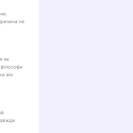
ни.
причина не
я як
і філософи
ки він
ий
завжди