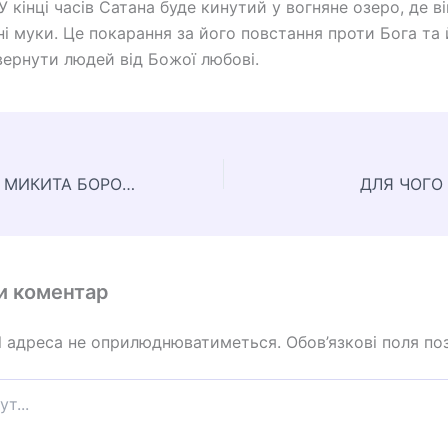
У кінці часів Сатана буде кинутий у вогняне озеро, де ві
чні муки. Це покарання за його повстання проти Бога та
вернути людей від Божої любові.
З ЧИМ ВИЙШОВ МИКИТА БОРОТИСЯ ІЗ ЗМІЄМ
ДЛЯ ЧОГО
и коментар
l адреса не оприлюднюватиметься.
Обов’язкові поля по