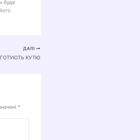
н буде
 його
ДАЛІ
 ГОТУЮТЬ КУТЮ
значені
*