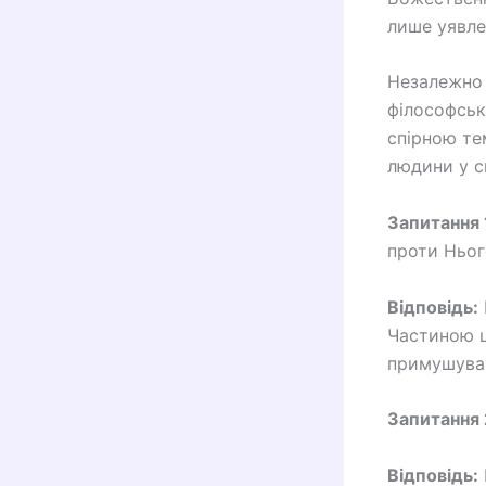
лише уявле
Незалежно 
філософськ
спірною те
людини у св
Запитання 
проти Ньог
Відповідь:
Частиною ц
примушував
Запитання 
Відповідь: