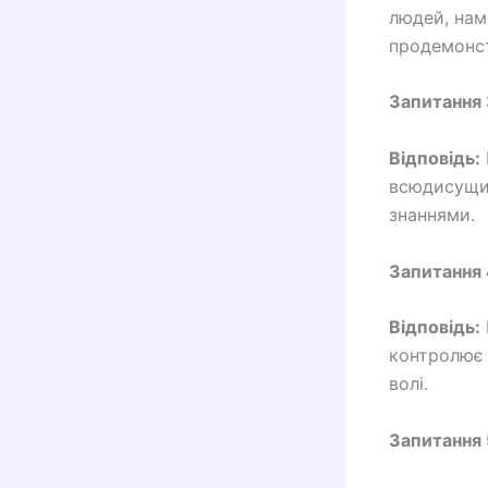
людей, нам
продемонст
Запитання 
Відповідь:
всюдисущим
знаннями.
Запитання 
Відповідь:
контролює в
волі.
Запитання 