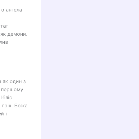
го ангела
таті
 як демони.
олив
м як один з
у, першому
Ібліс
 гріх. Божа
й і