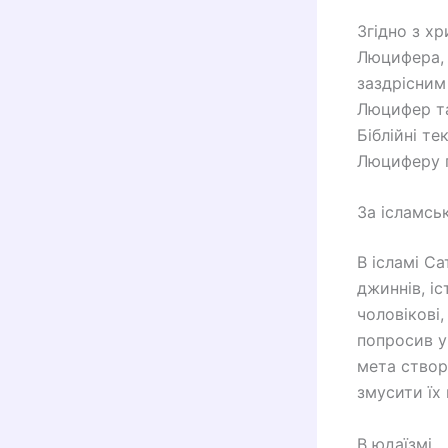
Згідно з х
Люцифера, 
заздрісним 
Люцифер та
Біблійні т
Люциферу п
За ісламсь
В ісламі С
джиннів, іс
чоловікові,
попросив у
мета створ
змусити їх 
В юдаїзмі