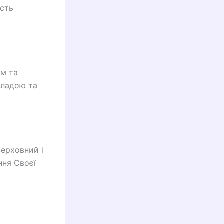
ість
им та
владою та
ерховний і
ння Своєї