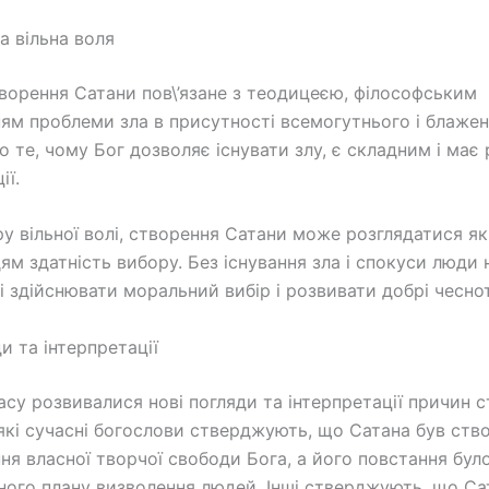
а вільна воля
ворення Сатани пов\’язане з теодицеєю, філософським
ям проблеми зла в присутності всемогутнього і блажен
 те, чому Бог дозволяє існувати злу, є складним і має р
ії.
ру вільної волі, створення Сатани може розглядатися як
ям здатність вибору. Без існування зла і спокуси люди 
 здійснювати моральний вибір і розвивати добрі чесно
и та інтерпретації
асу розвивалися нові погляди та інтерпретації причин 
які сучасні богослови стверджують, що Сатана був ств
ня власної творчої свободи Бога, а його повстання бу
ого плану визволення людей. Інші стверджують, що Са