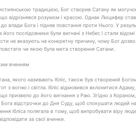
ристиянською традицією, Бог створив Сатану як могучо
що відрізнявся розумом і красою. Однак Люцифер став
до влади Бога і підняв повстання проти Нього. У резуль
 його послідовники були вигнані з Небес і стали відомі
ексти не вказують на конкретну причину, чому Бог дозв
овстати чи якою була мета створення Сатани.
ким вченням
атана, якого називають Ібліс, також був створений Бого
тот з вогню і світла. Ібліс відмовився вклонитися Адам
 що призвело до його вигнання з Раю. Згідно з Кораном, 
 Бога відстрочки до Дня Суду, щоб спокушати людей на
ення Ібліса полягала в тому, щоб випробувати віру люде
відповідати за свої вчинки.