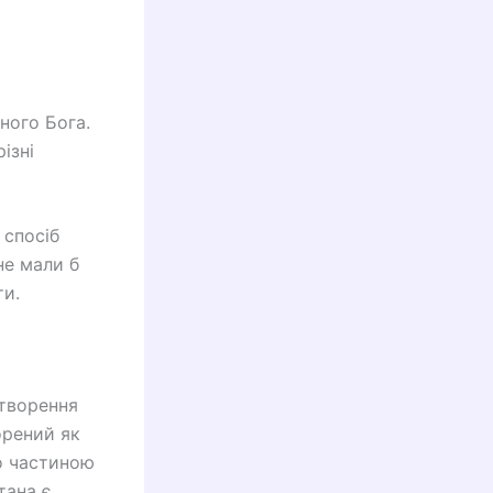
ного Бога.
ізні
 спосіб
не мали б
ти.
створення
орений як
ло частиною
тана є