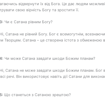
агаючись відвернути їх від Бога. Це дає людям можлив
рувати свою вірність Богу та зростити її.
3:
Чи є Сатана рівним Богу?
Ні, Сатана не рівний Богу. Бог є всемогутнім, всезнаюч
 Творцем. Сатана – це створена істота з обмеженою 
4:
Чи може Сатана завдати шкоди Божим планам?
Ні, Сатана не може завдати шкоди Божим планам. Бог в
сі речі. Він використовує навіть дії Сатани для викона
5:
Що станеться з Сатаною зрештою?