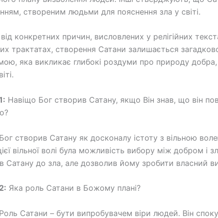
нням, створеним людьми для пояснення зла у світі.
від конкретних причин, висловлених у релігійних текст
их трактатах, створення Сатани залишається загадков
мою, яка викликає глибокі роздуми про природу добра, 
іті.
1:
Навіщо Бог створив Сатану, якщо Він знав, що він по
о?
Бог створив Сатану як досконалу істоту з вільною воле
ієї вільної волі була можливість вибору між добром і з
 Сатану до зла, але дозволив йому зробити власний ви
2:
Яка роль Сатани в Божому плані?
Роль Сатани – бути випробувачем віри людей. Він спок