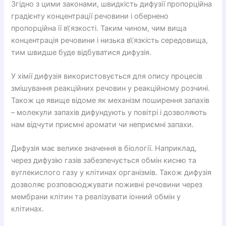
Згідно з цими законами, швидкість дифузії пропорційна
градієнту концентрації речовини і обернено
пропорційна її в\’язкості. Таким чином, чим вища
концентрація речовини і низька в\’язкість середовища,
тим швидше буде відбуватися дифузія.
У хімії дифузія використовується для опису процесів
змішування реакційних речовин у реакційному розчині.
Також це явище відоме як механізм поширення запахів
– молекули запахів дифундують у повітрі і дозволяють
нам відчути приємні аромати чи неприємні запахи.
Дифузія має велике значення в біології. Наприклад,
через дифузію газів забезпечується обмін кисню та
вуглекислого газу у клітинах організмів. Також дифузія
дозволяє розповсюджувати поживні речовини через
мембрани клітин та реалізувати іонний обмін у
клітинах.