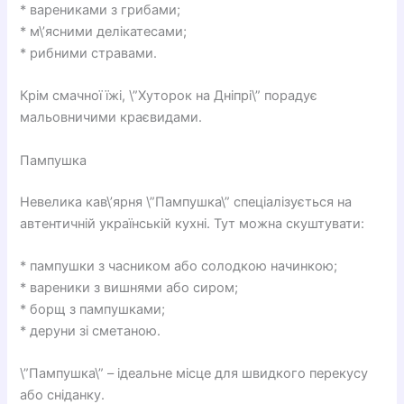
* варениками з грибами;
* м\’ясними делікатесами;
* рибними стравами.
Крім смачної їжі, \”Хуторок на Дніпрі\” порадує
мальовничими краєвидами.
Пампушка
Невелика кав\’ярня \”Пампушка\” спеціалізується на
автентичній українській кухні. Тут можна скуштувати:
* пампушки з часником або солодкою начинкою;
* вареники з вишнями або сиром;
* борщ з пампушками;
* деруни зі сметаною.
\”Пампушка\” – ідеальне місце для швидкого перекусу
або сніданку.