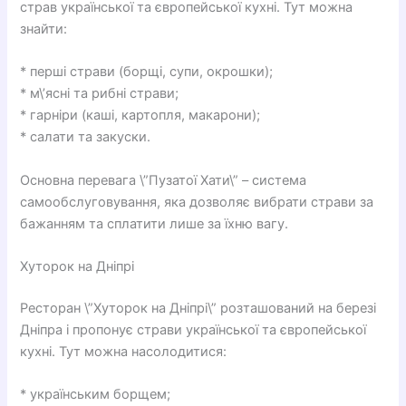
страв української та європейської кухні. Тут можна
знайти:
* перші страви (борщі, супи, окрошки);
* м\’ясні та рибні страви;
* гарніри (каші, картопля, макарони);
* салати та закуски.
Основна перевага \”Пузатої Хати\” – система
самообслуговування, яка дозволяє вибрати страви за
бажанням та сплатити лише за їхню вагу.
Хуторок на Дніпрі
Ресторан \”Хуторок на Дніпрі\” розташований на березі
Дніпра і пропонує страви української та європейської
кухні. Тут можна насолодитися:
* українським борщем;