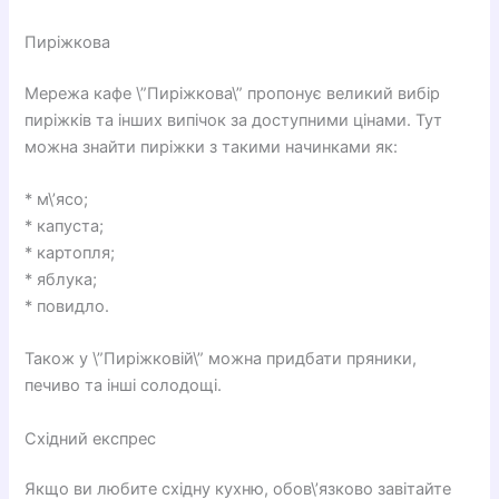
Пиріжкова
Мережа кафе \”Пиріжкова\” пропонує великий вибір
пиріжків та інших випічок за доступними цінами. Тут
можна знайти пиріжки з такими начинками як:
* м\’ясо;
* капуста;
* картопля;
* яблука;
* повидло.
Також у \”Пиріжковій\” можна придбати пряники,
печиво та інші солодощі.
Східний експрес
Якщо ви любите східну кухню, обов\’язково завітайте