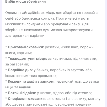
Вибір місця зберігання
Одним з найнадійніших місць для зберігання грошей є
сейф або банківська комірка. Проте не всі мають
можливість придбати або орендувати сейф. Для
зберігання невеликих сум можна використовувати
альтернативні варіанти:
*
Приховані схованки:
розетки, ніжки шаф, порожні
книги, картини;
*
Тяжкодоступні місця:
за картинами, під килимами,
за батареями;
*
Подвійне дно:
у банках, коробках із взуттям або
інших непримітних предметах;
*
Комоди та шафи з замком:
переконайтесь, що замки
міцні та надійні;
*
Потайні відсіки:
у шафах, підлозі або під стелею;
*
Спеціальні схованки:
виготовлені з пластику, металу
або дерева, замасковані під повсякденні предмети