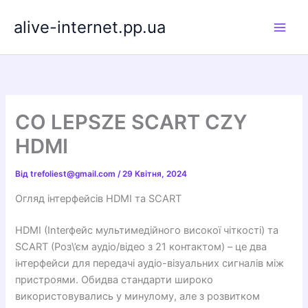
Перейти
alive-internet.pp.ua
до
вмісту
CO LEPSZE SCART CZY
HDMI
Від
trefoliest@gmail.com
/
29 Квітня, 2024
Огляд інтерфейсів HDMI та SCART
HDMI (Interфейс мультимедійного високої чіткості) та
SCART (Роз\’єм аудіо/відео з 21 контактом) – це два
інтерфейси для передачі аудіо-візуальних сигналів між
пристроями. Обидва стандарти широко
використовувались у минулому, але з розвитком