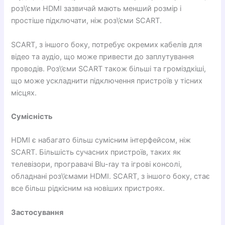
роз\’єми HDMI зазвичай мають менший розмір і
простіше підключати, ніж роз\’єми SCART.
SCART, з іншого боку, потребує окремих кабелів для
відео та аудіо, що може привести до заплутування
проводів. Роз\’єми SCART також більші та громіздкіші,
що може ускладнити підключення пристроїв у тісних
місцях.
Сумісність
HDMI є набагато більш сумісним інтерфейсом, ніж
SCART. Більшість сучасних пристроїв, таких як
телевізори, програвачі Blu-ray та ігрові консолі,
обладнані роз\’ємами HDMI. SCART, з іншого боку, стає
все більш рідкісним на новіших пристроях.
Застосування