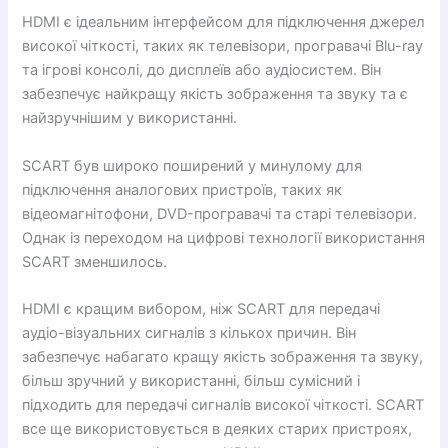
HDMI є ідеальним інтерфейсом для підключення джерел
високої чіткості, таких як телевізори, програвачі Blu-ray
та ігрові консолі, до дисплеїв або аудіосистем. Він
забезпечує найкращу якість зображення та звуку та є
найзручнішим у використанні.
SCART був широко поширений у минулому для
підключення аналогових пристроїв, таких як
відеомагнітофони, DVD-програвачі та старі телевізори.
Однак із переходом на цифрові технології використання
SCART зменшилось.
HDMI є кращим вибором, ніж SCART для передачі
аудіо-візуальних сигналів з кількох причин. Він
забезпечує набагато кращу якість зображення та звуку,
більш зручний у використанні, більш сумісний і
підходить для передачі сигналів високої чіткості. SCART
все ще використовується в деяких старих пристроях,