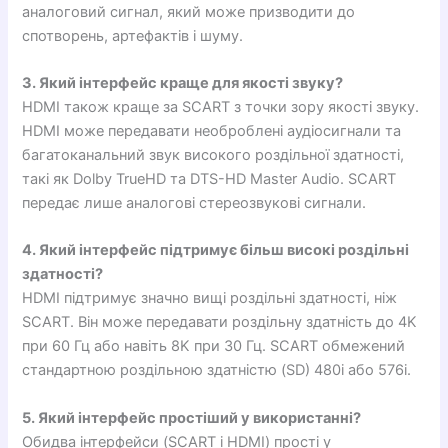
аналоговий сигнал, який може призводити до
спотворень, артефактів і шуму.
3. Який інтерфейс краще для якості звуку?
HDMI також краще за SCART з точки зору якості звуку.
HDMI може передавати необроблені аудіосигнали та
багатоканальний звук високого роздільної здатності,
такі як Dolby TrueHD та DTS-HD Master Audio. SCART
передає лише аналогові стереозвукові сигнали.
4. Який інтерфейс підтримує більш високі роздільні
здатності?
HDMI підтримує значно вищі роздільні здатності, ніж
SCART. Він може передавати роздільну здатність до 4K
при 60 Гц або навіть 8K при 30 Гц. SCART обмежений
стандартною роздільною здатністю (SD) 480i або 576i.
5. Який інтерфейс простіший у використанні?
Обидва інтерфейси (SCART і HDMI) прості у