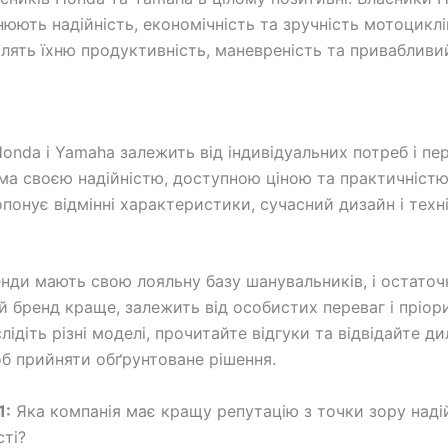
нюють надійність, економічність та зручність мотоциклі
лять їхню продуктивність, маневреність та привабливи
onda і Yamaha залежить від індивідуальних потреб і пер
ма своєю надійністю, доступною ціною та практичністю,
понує відмінні характеристики, сучасний дизайн і техні
нди мають свою лояльну базу шанувальників, і остаточ
й бренд краще, залежить від особистих переваг і пріори
ідіть різні моделі, прочитайте відгуки та відвідайте ди
об прийняти обґрунтоване рішення.
1:
Яка компанія має кращу репутацію з точки зору наді
сті?