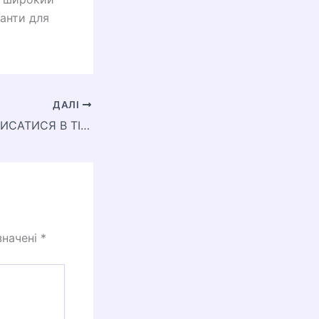
іанти для
ДАЛІ
ЯК МОЖНА ПІДПИСАТИСЯ В ТІК ТОЦІ
значені
*