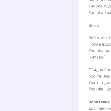
високо оці
Yamaha хва
Вибір
Вибір між H
Honda відо
Yamaha про
інновації.
Обидва бре
про те, яки
Уважно досл
брендів, щ
Запитання 
довговічно