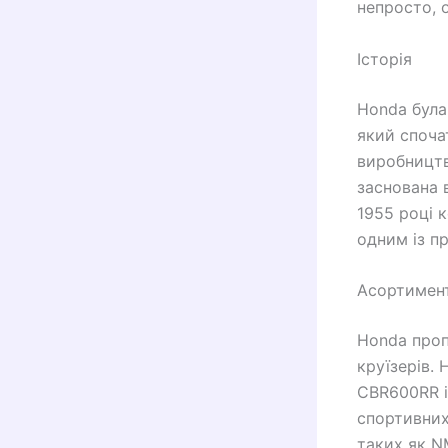
непросто, 
Історія
Honda була
який споча
виробництв
заснована 
1955 році 
одним із п
Асортимент
Honda проп
круїзерів.
CBR600RR і
спортивних 
таких як N