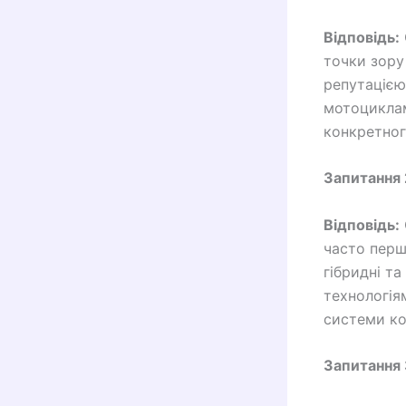
Відповідь:
точки зору
репутацією
мотоциклам
конкретног
Запитання 
Відповідь:
часто перш
гібридні т
технологія
системи ко
Запитання 