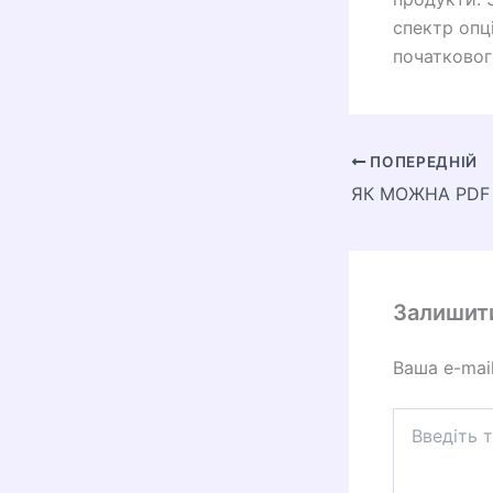
спектр опц
початковог
ПОПЕРЕДНІЙ
Залишит
Ваша e-mai
Введіть
тут...