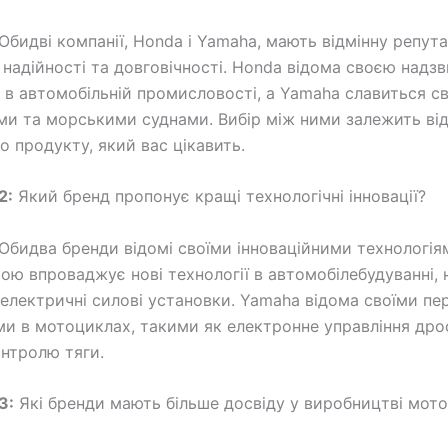
Обидві компанії, Honda і Yamaha, мають відмінну репута
 надійності та довговічності. Honda відома своєю надз
 в автомобільній промисловості, а Yamaha славиться с
и та морськими суднами. Вибір між ними залежить ві
о продукту, який вас цікавить.
2:
Який бренд пропонує кращі технологічні інновації?
Обидва бренди відомі своїми інноваційними технологія
ою впроваджує нові технології в автомобілебудуванні, 
а електричні силові установки. Yamaha відома своїми п
ми в мотоциклах, такими як електронне управління дро
нтролю тяги.
3:
Які бренди мають більше досвіду у виробництві мото