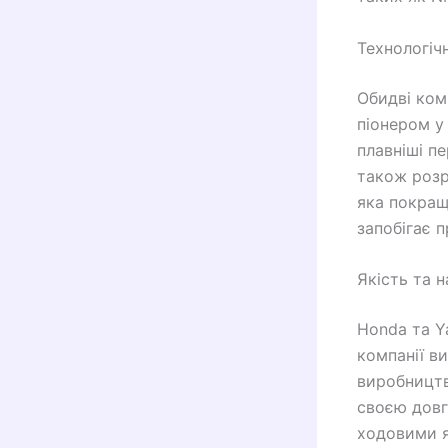
Технологічн
Обидві ком
піонером у
плавніші п
також розр
яка покращу
запобігає п
Якість та н
Honda та Y
компанії в
виробництв
своєю довг
ходовими я