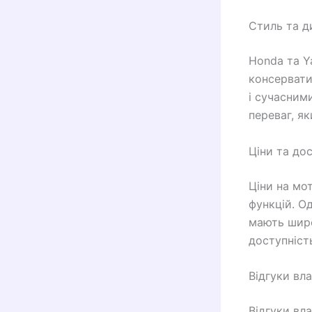
Стиль та д
Honda та Y
консервати
і сучасним
переваг, я
Ціни та до
Ціни на мо
функцій. О
мають широ
доступніст
Відгуки вл
Відгуки вл