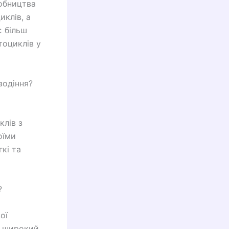
обництва
иклів, а
є більш
тоциклів у
водіння?
клів з
оїми
кі та
?
ої
ш широкий