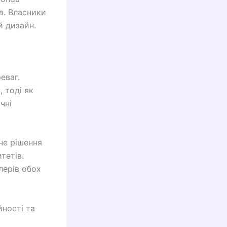
в. Власники
й дизайн.
еваг.
 тоді як
чні
не рішення
тетів.
лерів обох
йності та