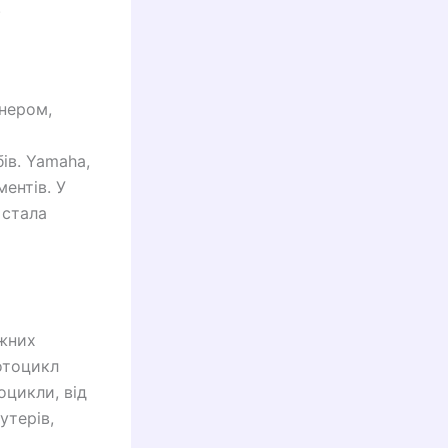
.
енером,
ів. Yamaha,
ентів. У
 стала
ужних
отоцикл
оцикли, від
утерів,