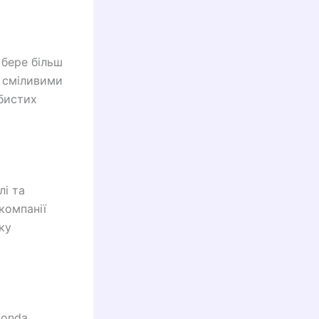
 бере більш
и сміливими
обистих
лі та
компанії
ку
Honda