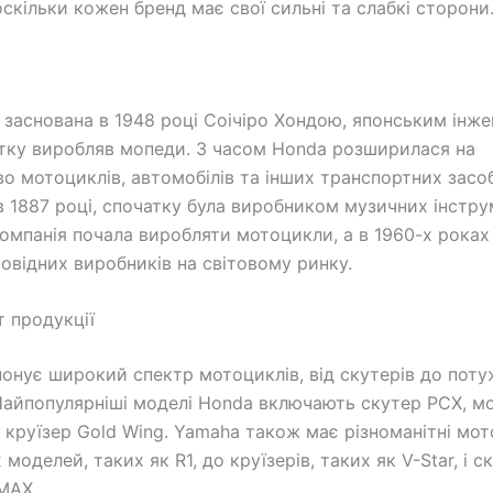
оскільки кожен бренд має свої сильні та слабкі сторони
 заснована в 1948 році Соічіро Хондою, японським інж
тку виробляв мопеди. З часом Honda розширилася на
о мотоциклів, автомобілів та інших транспортних засоб
в 1887 році, спочатку була виробником музичних інструм
компанія почала виробляти мотоцикли, а в 1960-х роках
ровідних виробників на світовому ринку.
 продукції
онує широкий спектр мотоциклів, від скутерів до пот
 Найпопулярніші моделі Honda включають скутер PCX, м
 круїзер Gold Wing. Yamaha також має різноманітні мот
моделей, таких як R1, до круїзерів, таких як V-Star, і ск
MAX.