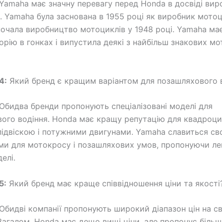
Yamaha має значну перевагу перед Honda в досвіді вир
. Yamaha була заснована в 1955 році як виробник мотоц
очала виробництво мотоциклів у 1948 році. Yamaha ма
орію в гонках і випустила деякі з найбільш знакових мо
4:
Який бренд є кращим варіантом для позашляхового 
Обидва бренди пропонують спеціалізовані моделі для
ого водіння. Honda має кращу репутацію для квадроци
підвіскою і потужними двигунами. Yamaha славиться св
и для мотокросу і позашляхових умов, пропонуючи лег
елі.
5:
Який бренд має краще співвідношення ціни та якості
Обидві компанії пропонують широкий діапазон цін на св
Загалом, Honda має дещо вищі ціни, але пропонує біль