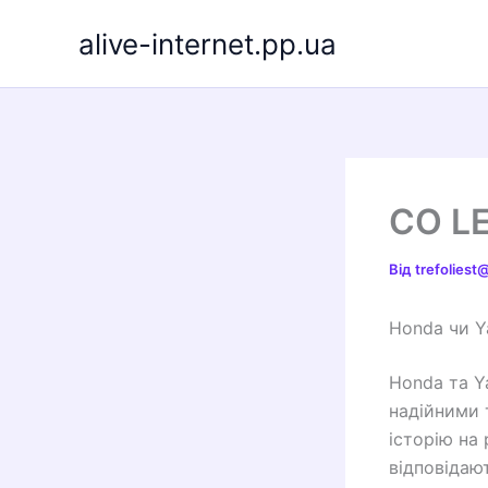
Перейти
alive-internet.pp.ua
до
вмісту
CO L
Від
trefolies
Honda чи Y
Honda та Y
надійними 
історію на
відповідаю