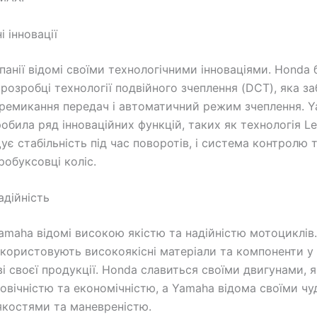
і інновації
панії відомі своїми технологічними інноваціями. Honda 
 розробці технології подвійного зчеплення (DCT), яка з
еремикання передач і автоматичний режим зчеплення. 
обила ряд інноваційних функцій, таких як технологія Le
є стабільність під час поворотів, і система контролю т
робуксовці коліс.
адійність
amaha відомі високою якістю та надійністю мотоциклів.
икористовують високоякісні матеріали та компоненти у
і своєї продукції. Honda славиться своїми двигунами, як
овічністю та економічністю, а Yamaha відома своїми ч
костями та маневреністю.