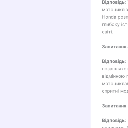
Відповідь:
мотоциклів
Honda розп
глибоку іст
світі.
Запитання 
Відповідь:
позашляхов
відмінною 
мотоциклам
спритні мод
Запитання 
Відповідь:
продукти. 