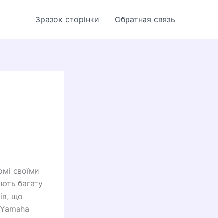
Зразок сторінки
Обратная связь
омі своїми
ють багату
ів, що
а Yamaha