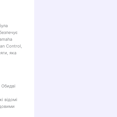
була
абезпечує
Yamaha
an Control,
яги, яка
 Обидві
і відомі
удовими