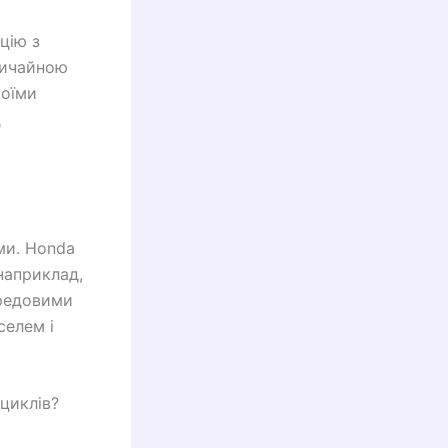
цію з
вичайною
воїми
д
ми. Honda
наприклад,
ередовими
селем і
циклів?