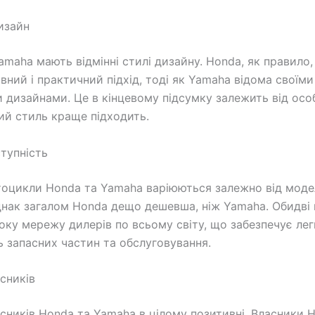
изайн
amaha мають відмінні стилі дизайну. Honda, як правило,
вний і практичний підхід, тоді як Yamaha відома своїм
и дизайнами. Це в кінцевому підсумку залежить від ос
кий стиль краще підходить.
ступність
тоцикли Honda та Yamaha варіюються залежно від моде
днак загалом Honda дещо дешевша, ніж Yamaha. Обидві 
ку мережу дилерів по всьому світу, що забезпечує лег
ь запасних частин та обслуговування.
асників
асників Honda та Yamaha в цілому позитивні. Власники 