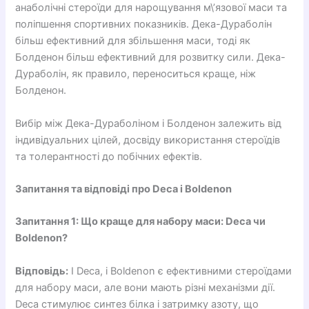
анаболічні стероїди для нарощування м\’язової маси та
поліпшення спортивних показників. Дека-Дураболін
більш ефективний для збільшення маси, тоді як
Болденон більш ефективний для розвитку сили. Дека-
Дураболін, як правило, переноситься краще, ніж
Болденон.
Вибір між Дека-Дураболіном і Болденон залежить від
індивідуальних цілей, досвіду використання стероїдів
та толерантності до побічних ефектів.
Запитання та відповіді про Deca і Boldenon
Запитання 1: Що краще для набору маси: Deca чи
Boldenon?
Відповідь:
І Deca, і Boldenon є ефективними стероїдами
для набору маси, але вони мають різні механізми дії.
Deca стимулює синтез білка і затримку азоту, що