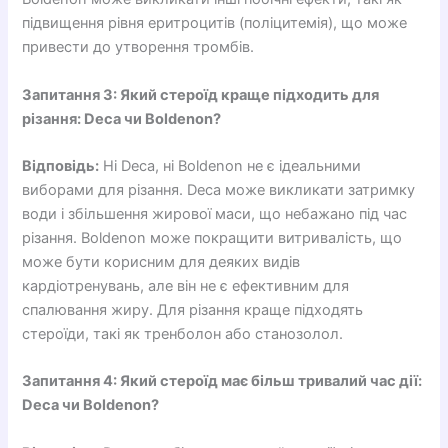
підвищення рівня еритроцитів (поліцитемія), що може
привести до утворення тромбів.
Запитання 3: Який стероїд краще підходить для
різання: Deca чи Boldenon?
Відповідь:
Ні Deca, ні Boldenon не є ідеальними
виборами для різання. Deca може викликати затримку
води і збільшення жирової маси, що небажано під час
різання. Boldenon може покращити витривалість, що
може бути корисним для деяких видів
кардіотренувань, але він не є ефективним для
спалювання жиру. Для різання краще підходять
стероїди, такі як тренболон або станозолол.
Запитання 4: Який стероїд має більш тривалий час дії:
Deca чи Boldenon?