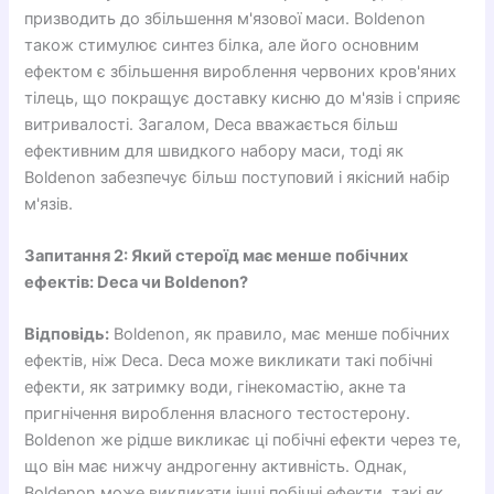
призводить до збільшення м'язової маси. Boldenon
також стимулює синтез білка, але його основним
ефектом є збільшення вироблення червоних кров'яних
тілець, що покращує доставку кисню до м'язів і сприяє
витривалості. Загалом, Deca вважається більш
ефективним для швидкого набору маси, тоді як
Boldenon забезпечує більш поступовий і якісний набір
м'язів.
Запитання 2: Який стероїд має менше побічних
ефектів: Deca чи Boldenon?
Відповідь:
Boldenon, як правило, має менше побічних
ефектів, ніж Deca. Deca може викликати такі побічні
ефекти, як затримку води, гінекомастію, акне та
пригнічення вироблення власного тестостерону.
Boldenon же рідше викликає ці побічні ефекти через те,
що він має нижчу андрогенну активність. Однак,
Boldenon може викликати інші побічні ефекти, такі як