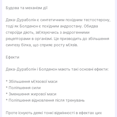
Будова та механізм дії
Дека-Дураболін є синтетичним похідним тестостерону,
тоді як Болденон є похідним андростану. Обидва
стероїди діють, зв\’язуючись з андрогенними
рецепторами в організмі. Це призводить до збільшення
синтезу білка, що сприяє росту м\’язів.
Ефекти
Дека-Дураболін і Болденон мають такі основні ефекти:
* Збільшення м\’язової маси
* Поліпшення сили
* Зменшення жирової маси
* Поліпшення відновлення після тренувань
Проте існують деякі тонкі відмінності в ефектах цих