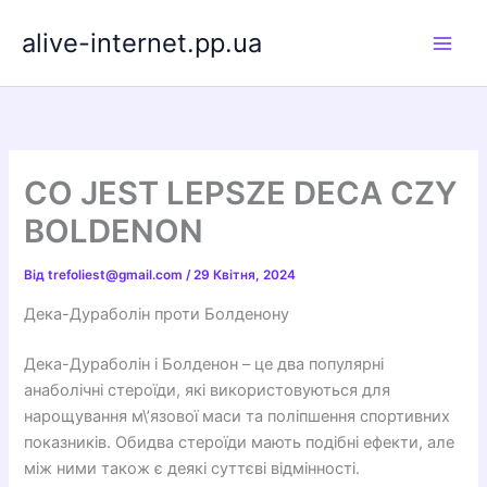
Перейти
alive-internet.pp.ua
до
вмісту
CO JEST LEPSZE DECA CZY
BOLDENON
Від
trefoliest@gmail.com
/
29 Квітня, 2024
Дека-Дураболін проти Болденону
Дека-Дураболін і Болденон – це два популярні
анаболічні стероїди, які використовуються для
нарощування м\’язової маси та поліпшення спортивних
показників. Обидва стероїди мають подібні ефекти, але
між ними також є деякі суттєві відмінності.