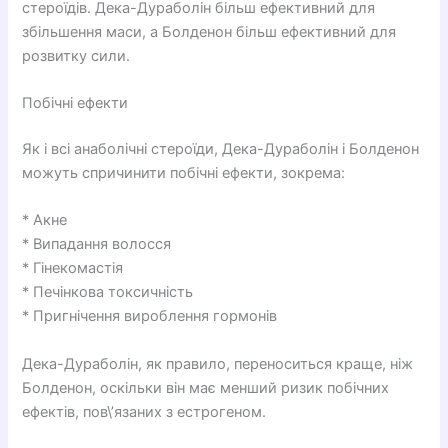
стероїдів. Дека-Дураболін більш ефективний для
збільшення маси, а Болденон більш ефективний для
розвитку сили.
Побічні ефекти
Як і всі анаболічні стероїди, Дека-Дураболін і Болденон
можуть спричинити побічні ефекти, зокрема:
* Акне
* Випадання волосся
* Гінекомастія
* Печінкова токсичність
* Пригнічення вироблення гормонів
Дека-Дураболін, як правило, переноситься краще, ніж
Болденон, оскільки він має менший ризик побічних
ефектів, пов\’язаних з естрогеном.