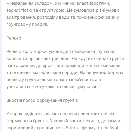
мінеральним складом, хімічними властивостями,
зернистістю та структурою. Це зумовлює різні умови
вивітрювання, розподілу води та поживних речовин у
ґрунтовому профілі.
Рельєф
Рельєф гір створює умови для перерозподілу тепла,
вологи та органічних речовин. На крутих схилах грунти
часто схильні до ерозії, що призводить до їх змивання
та оголення материнської породи. На випуклих формах
рельєфу ґрунти більш тонкі та кам'янисті, а в
улоговинах – потужніші та більш гумусовані.
Висотні пояси формування ґрунтів
У горах виділяють кілька основних висотних поясів
формування ґрунтів. У нижній частині схилів, де клімат
сприятливий, а рослинність багата, формуються бурі