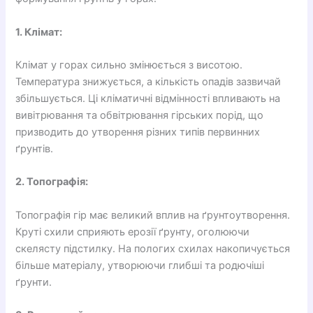
1. Клімат:
Клімат у горах сильно змінюється з висотою.
Температура знижується, а кількість опадів зазвичай
збільшується. Ці кліматичні відмінності впливають на
вивітрювання та обвітрювання гірських порід, що
призводить до утворення різних типів первинних
ґрунтів.
2. Топографія:
Топографія гір має великий вплив на ґрунтоутворення.
Круті схили сприяють ерозії ґрунту, оголюючи
скелясту підстилку. На пологих схилах накопичується
більше матеріалу, утворюючи глибші та родючіші
ґрунти.