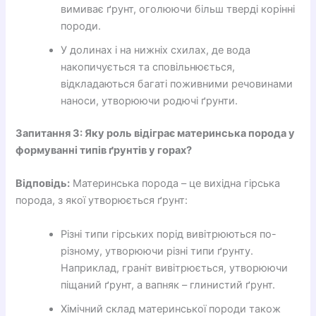
вимиває ґрунт, оголюючи більш тверді корінні
породи.
У долинах і на нижніх схилах, де вода
накопичується та сповільнюється,
відкладаються багаті поживними речовинами
наноси, утворюючи родючі ґрунти.
Запитання 3: Яку роль відіграє материнська порода у
формуванні типів ґрунтів у горах?
Відповідь:
Материнська порода – це вихідна гірська
порода, з якої утворюється ґрунт:
Різні типи гірських порід вивітрюються по-
різному, утворюючи різні типи ґрунту.
Наприклад, граніт вивітрюється, утворюючи
піщаний ґрунт, а вапняк – глинистий ґрунт.
Хімічний склад материнської породи також