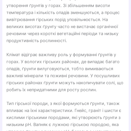
утворення ґрунтів у горах. Зі збільшенням висоти
температура і кількість опадів зменшуються, а процес
вивітрювання гірських порід уповільнюється. На
великих висотах ґрунту часто не вистачає органічної
речовини через короткі вегетаційні періоди та низьку
продуктивність рослинності.
Клімат відіграє важливу роль у формуванні ґрунтів у
горах. У вологих гірських районах, де випадає багато
опадів, ґрунти вилуговуються, тобто вимиваються
важливі мінерали та поживні речовини. У посушливих
гірських районах ґрунти можуть накопичувати солі, що
робить їх непридатними для росту рослин.
Тип гірської породи, з якої формуються ґрунти, також
впливає на їхні характеристики. Гнейс, граніт і шисти є
кислими гірськими породами, які утворюють ґрунти з
низьким pH. Вапняк є лужною гірською породою, яка