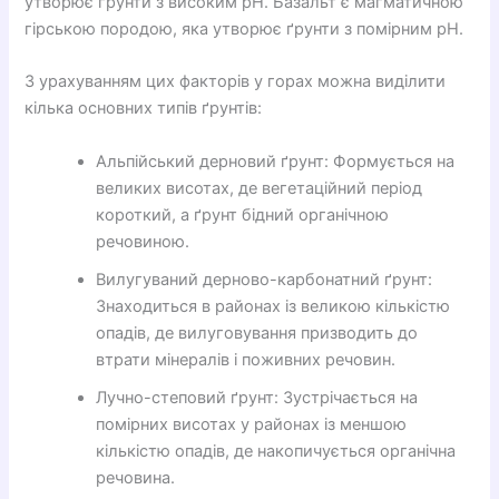
утворює ґрунти з високим pH. Базальт є магматичною
гірською породою, яка утворює ґрунти з помірним pH.
З урахуванням цих факторів у горах можна виділити
кілька основних типів ґрунтів:
Альпійський дерновий ґрунт: Формується на
великих висотах, де вегетаційний період
короткий, а ґрунт бідний органічною
речовиною.
Вилугуваний дерново-карбонатний ґрунт:
Знаходиться в районах із великою кількістю
опадів, де вилуговування призводить до
втрати мінералів і поживних речовин.
Лучно-степовий ґрунт: Зустрічається на
помірних висотах у районах із меншою
кількістю опадів, де накопичується органічна
речовина.