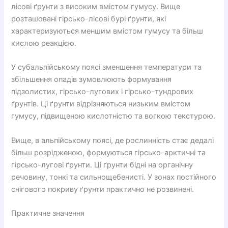
лісові ґрунти з високим вмістом гумусу. Вище
розташовані гірсько-лісові бурі ґрунти, які
характеризуються меншим вмістом гумусу та більш
кислою реакцією.
У субальпійському поясі зменшення температури та
збільшення опадів зумовлюють формування
підзолистих, гірсько-лугових і гірсько-тундрових
ґрунтів. Ці ґрунти відрізняються низьким вмістом
гумусу, підвищеною кислотністю та вогкою текстурою.
Вище, в альпійському поясі, де рослинність стає дедалі
більш розрідженою, формуються гірсько-арктичні та
гірсько-лугові ґрунти. Ці ґрунти бідні на органічну
речовину, тонкі та сильнощебенисті. У зонах постійного
снігового покриву ґрунти практично не розвинені.
Практичне значення