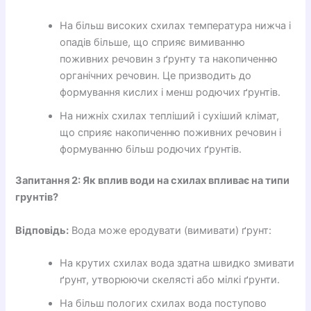
На більш високих схилах температура нижча і
опадів більше, що сприяє вимиванню
поживних речовин з ґрунту та накопиченню
органічних речовин. Це призводить до
формування кислих і менш родючих ґрунтів.
На нижніх схилах тепліший і сухіший клімат,
що сприяє накопиченню поживних речовин і
формуванню більш родючих ґрунтів.
Запитання 2: Як вплив води на схилах впливає на типи
грунтів?
Відповідь:
Вода може еродувати (вимивати) ґрунт:
На крутих схилах вода здатна швидко змивати
ґрунт, утворюючи скелясті або мілкі ґрунти.
На більш пологих схилах вода поступово