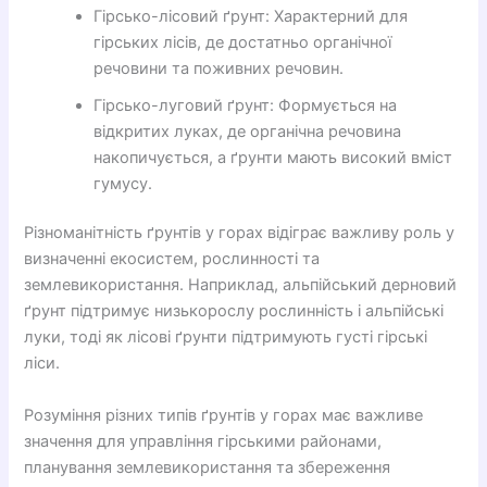
Гірсько-лісовий ґрунт: Характерний для
гірських лісів, де достатньо органічної
речовини та поживних речовин.
Гірсько-луговий ґрунт: Формується на
відкритих луках, де органічна речовина
накопичується, а ґрунти мають високий вміст
гумусу.
Різноманітність ґрунтів у горах відіграє важливу роль у
визначенні екосистем, рослинності та
землевикористання. Наприклад, альпійський дерновий
ґрунт підтримує низькорослу рослинність і альпійські
луки, тоді як лісові ґрунти підтримують густі гірські
ліси.
Розуміння різних типів ґрунтів у горах має важливе
значення для управління гірськими районами,
планування землевикористання та збереження