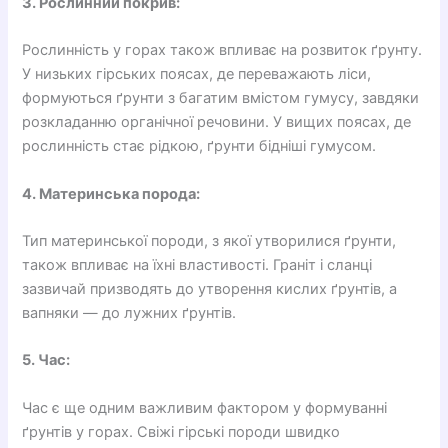
3. Рослинний покрив:
Рослинність у горах також впливає на розвиток ґрунту.
У низьких гірських поясах, де переважають ліси,
формуються ґрунти з багатим вмістом гумусу, завдяки
розкладанню органічної речовини. У вищих поясах, де
рослинність стає рідкою, ґрунти бідніші гумусом.
4. Материнська порода:
Тип материнської породи, з якої утворилися ґрунти,
також впливає на їхні властивості. Граніт і сланці
зазвичай призводять до утворення кислих ґрунтів, а
вапняки — до лужних ґрунтів.
5. Час:
Час є ще одним важливим фактором у формуванні
ґрунтів у горах. Свіжі гірські породи швидко