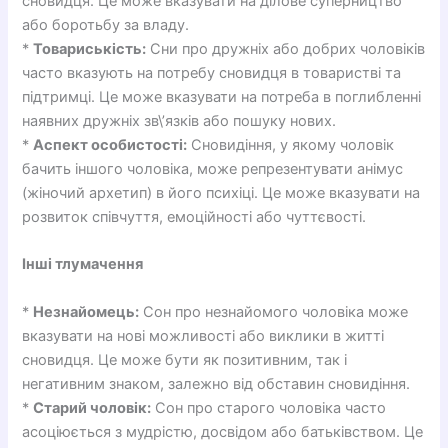
сновидця. Це може вказувати на ділове суперництво
або боротьбу за владу.
*
Товариськість:
Сни про дружніх або добрих чоловіків
часто вказують на потребу сновидця в товаристві та
підтримці. Це може вказувати на потреба в поглибленні
наявних дружніх зв\’язків або пошуку нових.
*
Аспект особистості:
Сновидіння, у якому чоловік
бачить іншого чоловіка, може репрезентувати анімус
(жіночий архетип) в його психіці. Це може вказувати на
розвиток співчуття, емоційності або чуттєвості.
Інші тлумачення
*
Незнайомець:
Сон про незнайомого чоловіка може
вказувати на нові можливості або виклики в житті
сновидця. Це може бути як позитивним, так і
негативним знаком, залежно від обставин сновидіння.
*
Старий чоловік:
Сон про старого чоловіка часто
асоціюється з мудрістю, досвідом або батьківством. Це