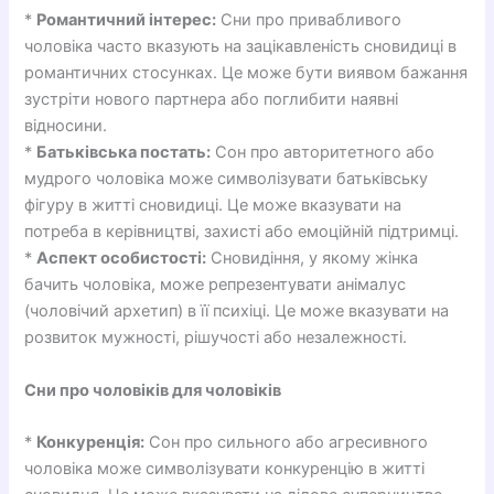
*
Романтичний інтерес:
Сни про привабливого
чоловіка часто вказують на зацікавленість сновидиці в
романтичних стосунках. Це може бути виявом бажання
зустріти нового партнера або поглибити наявні
відносини.
*
Батьківська постать:
Сон про авторитетного або
мудрого чоловіка може символізувати батьківську
фігуру в житті сновидиці. Це може вказувати на
потреба в керівництві, захисті або емоційній підтримці.
*
Аспект особистості:
Сновидіння, у якому жінка
бачить чоловіка, може репрезентувати анімалус
(чоловічий архетип) в її психіці. Це може вказувати на
розвиток мужності, рішучості або незалежності.
Сни про чоловіків для чоловіків
*
Конкуренція:
Сон про сильного або агресивного
чоловіка може символізувати конкуренцію в житті