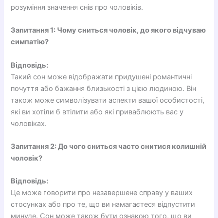
розуміння значення снів про чоловіків.
Запитання 1: Чому сниться чоловік, до якого відчуваю
симпатію?
Відповідь:
Такий сон може відображати придушені романтичні
почуття або бажання близькості з цією людиною. Він
також може символізувати аспекти вашої особистості,
які ви хотіли б втілити або які приваблюють вас у
чоловіках.
Запитання 2: До чого сниться часто снитися колишній
чоловік?
Відповідь:
Це може говорити про незавершене справу у ваших
стосунках або про те, що ви намагаєтеся відпустити
минуле. Сон може також бути ознакою того, що ви