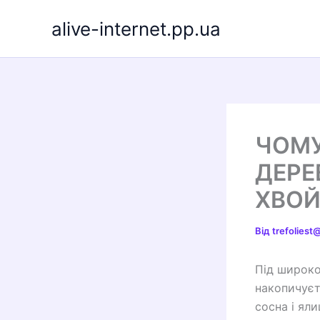
Перейти
alive-internet.pp.ua
до
вмісту
ЧОМУ
ДЕРЕ
ХВО
Від
trefolies
Під широко
накопичуєт
сосна і яли