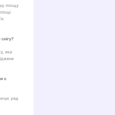
ьшу площу
 площі
їх
 снігу?
у, яка
ріджене
и є
ечує ряд