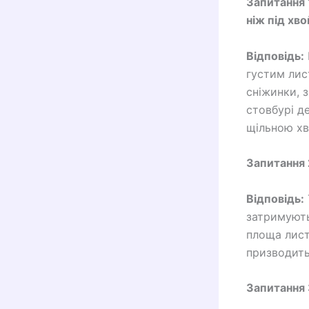
Запитання 
ніж під хв
Відповідь:
густим лис
сніжинки, з
стовбурі де
щільною хв
Запитання 
Відповідь:
затримують 
площа лист
призводить
Запитання 