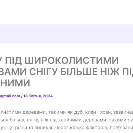
 ПІД ШИРОКОЛИСТИМИ
ВАМИ СНІГУ БІЛЬШЕ НІЖ П
ЙНИМИ
t@gmail.com
/
18 Квітня, 2024
листими деревами, такими як дуб, клен і ясен, зазвича
ься більше снігу, ніж під хвойними деревами, такими як
ця. Ця різниця виникає через кілька факторів, пов\’язани