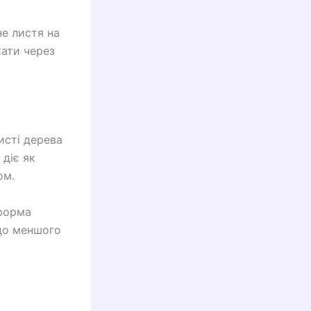
не листя на
кати через
исті дерева
діє як
ом.
 форма
 до меншого