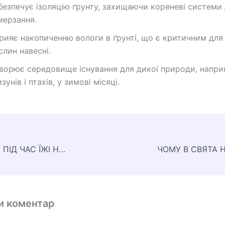
безпечує ізоляцію ґрунту, захищаючи кореневі системи 
мерзання.
рияє накопиченню вологи в ґрунті, що є критичним для
слин навесні.
ворює середовище існування для дикої природи, напри
зунів і птахів, у зимові місяці.
ЧОМУ ЧИТАННЯ ПІД ЧАС ЇЖІ НЕГАТИВНО ВПЛИВАЄ НА ПРОЦЕС ТРАВЛЕННЯ
и коментар