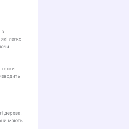
 в
 які легко
юючи
і голки
ризводить
ті дерева,
вони мають