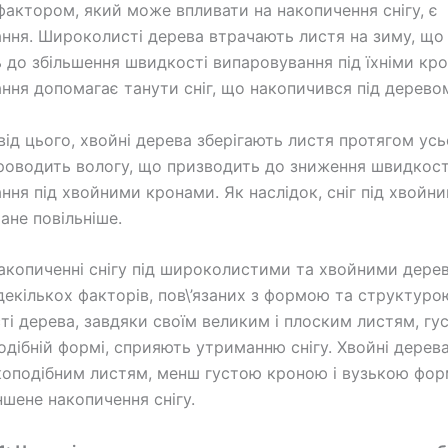
актором, який може впливати на накопичення снігу, є
ння. Широколисті дерева втрачають листя на зиму, що
 до збільшення швидкості випаровування під їхніми кр
ння допомагає танути сніг, що накопичився під дерево
від цього, хвойні дерева зберігають листя протягом усь
роводить вологу, що призводить до зниження швидкост
ння під хвойними кронами. Як наслідок, сніг під хвойн
ане повільніше.
накопиченні снігу під широколистими та хвойними дере
декількох факторів, пов\’язаних з формою та структуро
і дерева, завдяки своїм великим і плоским листям, гус
одібній формі, сприяють утриманню снігу. Хвойні дерева
лкоподібним листям, менш густою кроною і вузькою фо
шене накопичення снігу.