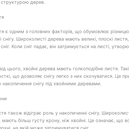
 структурою дерев.
тя
я є одним з головних факторів, що обумовлює різницю
 снігу. Широколисті дерева мають великі, плоскі листя,
сніг. Коли сніг падає, він затримується на листі, утвор
від цього, хвойні дерева мають голкоподібне листя. Так
рсткі, що дозволяє снігу легко з них скочуватися. Це п
 накопичення снігу під хвойними деревами.
они
стя також відіграє роль у накопиченні снігу. Широколис
, мають більш густу крону, ніж хвойні. Це означає, що 
рхні, на якій може затримуватися сніг.