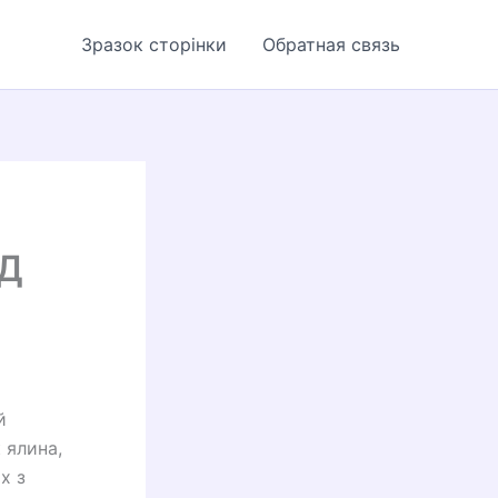
Зразок сторінки
Обратная связь
ІД
й
 ялина,
х з