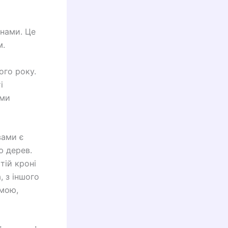
онами. Це
м.
ого року.
і
ими
вами є
ю дерев.
тій кроні
, з іншого
рмою,