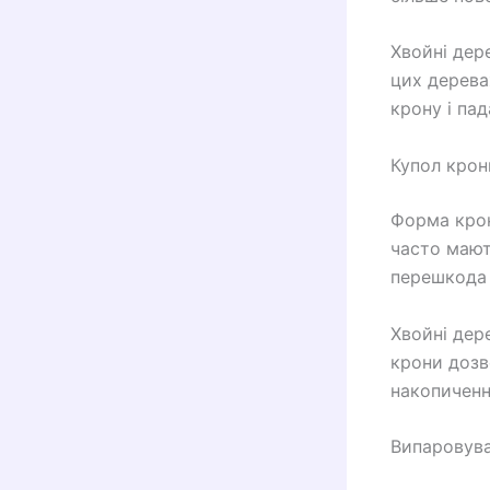
Хвойні дер
цих дерева
крону і па
Купол крон
Форма крон
часто мают
перешкода 
Хвойні дер
крони дозв
накопичення
Випаровув