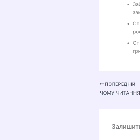
За
за
Сп
ро
Ст
гри
ПОПЕРЕДНІЙ
Залишит