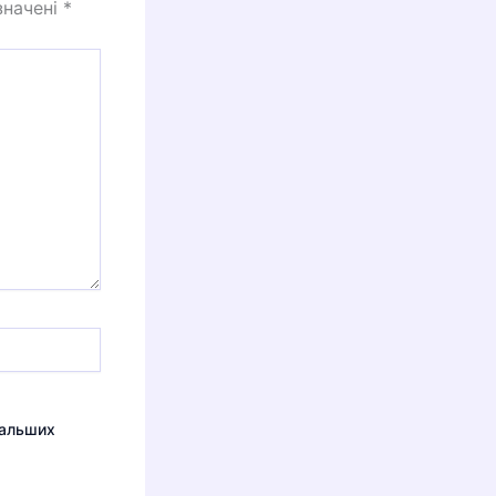
значені
*
дальших