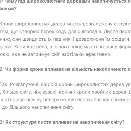
1: Чому під широколистими деревами накопичується бі
ойними?
Крони широколистих дерев мають розгалужену структ
тям, що створює перешкоду для снігопадів. Листя пер
нижуючи швидкість їх падіння, і дозволяючи їм осідати н
рева. Хвойні дерева, з іншого боку, мають конічну форм
оєю, яка не затримує сніг настільки ефективно.
2: Чи форма крони впливає на кількість накопиченого с
Так. Розгалужені, широкі крони широколистих дерев ул
більше снігу, ніж вузькі, конічні крони хвойних дерев.
я створює більшу поверхню для перехоплення сніжино
 до більшого накопичення снігу.
3: Як структура листя впливає на накопичення снігу?