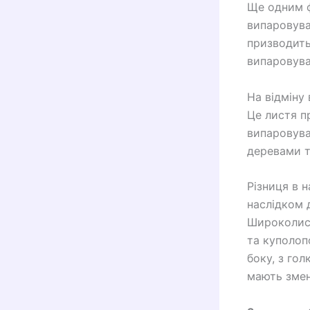
Ще одним ф
випаровува
призводить
випаровува
На відміну 
Це листя п
випаровува
деревами т
Різниця в 
наслідком 
Широколист
та куполоп
боку, з го
мають змен