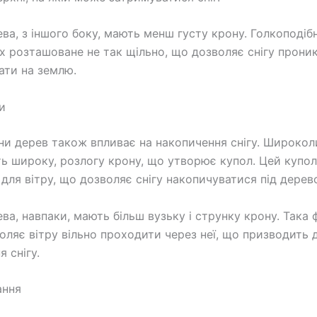
ева, з іншого боку, мають менш густу крону. Голкоподіб
х розташоване не так щільно, що дозволяє снігу прони
дати на землю.
и
и дерев також впливає на накопичення снігу. Широкол
ь широку, розлогу крону, що утворює купол. Цей купол 
для вітру, що дозволяє снігу накопичуватися під дерев
ева, навпаки, мають більш вузьку і струнку крону. Така
оляє вітру вільно проходити через неї, що призводить
 снігу.
ання