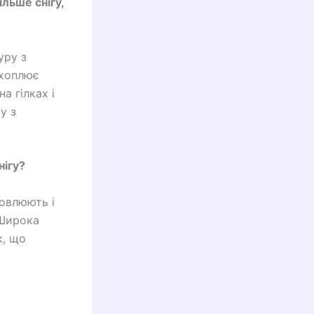
льше снігу,
уру з
ехоплює
а гілках і
у з
нігу?
овлюють і
 Широка
к, що