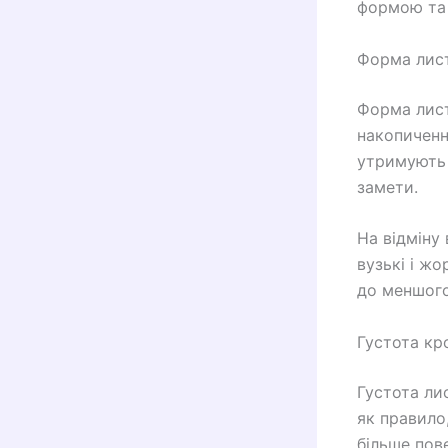
формою та
Форма лис
Форма лист
накопиченні
утримують 
замети.
На відміну 
вузькі і жо
до меншого
Густота кр
Густота ли
як правило
більше пове