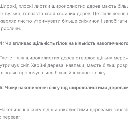
Широкі, плоскі листки широколистих дерев мають біл
ніж вузька, голчаста хвоя хвойних дерев. Це збільшення
озволяє листю утримувати більше сніжинок і запобігати 
 рослини.
: Чи впливає щільність гілок на кількість накопиченого
Густе гілля широколистих дерев створює щільну мереж
утримує сніг. Хвойні дерева, навпаки, мають більш роз
дозволяє просочуватися більшій кількості снігу.
5: Чому накопичення снігу під широколистими деревам
?
Накопичення снігу під широколистими деревами забезп
х переваг: