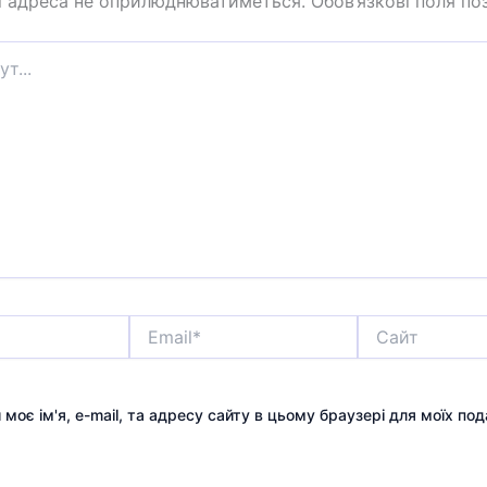
l адреса не оприлюднюватиметься.
Обов’язкові поля по
Email*
Сайт
 моє ім'я, e-mail, та адресу сайту в цьому браузері для моїх по