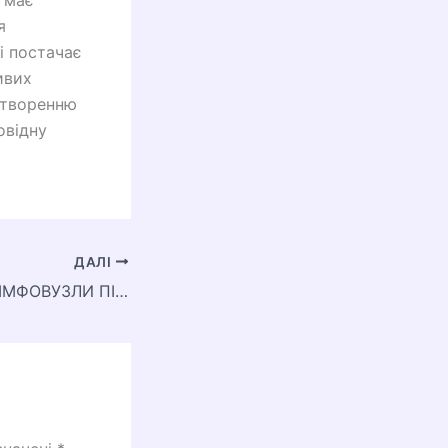
 має
я
і постачає
ивих
 створенню
овідну
ДАЛІ
ЧОМУ БОЛЯТЬ ЛІМФОВУЗЛИ ПІД ЩЕЛЕПОЮ