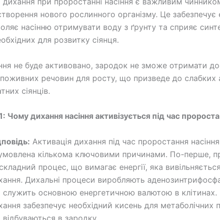
я дихання при проростанні насіння є важливим чиннико
створення нового рослинного організму. Це забезпечує 
воляє насінню отримувати воду з ґрунту та сприяє синт
еобхідних для розвитку сіянця.
ня не буде активовано, зародок не зможе отримати д
о поживних речовин для росту, що призведе до слабких 
тних сіянців.
1: Чому дихання насіння активізується під час пророст
дповідь:
Активація дихання під час проростання насіння
умовлена ​​кількома ключовими причинами. По-перше, 
складний процес, що вимагає енергії, яка вивільняєтьс
хання. Дихальні процеси виробляють аденозинтрифосфа
 служить основною енергетичною валютою в клітинах. 
хання забезпечує необхідний кисень для метаболічних п
 відбуваються в зародку.