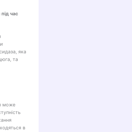
 під час
я
ми
сидаза, яка
цюга, та
я може
ступність
хання
аходяться в