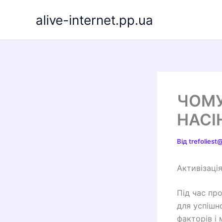
Перейти
alive-internet.pp.ua
до
вмісту
ЧОМУ
НАСІ
Від
trefolies
Активізаці
Під час пр
для успішн
факторів і