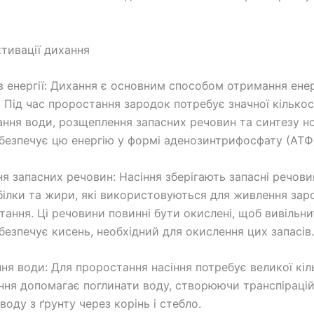
тивації дихання
 в енергії: Дихання є основним способом отримання енер
 Під час проростання зародок потребує значної кількост
ання води, розщеплення запасних речовин та синтезу но
безпечує цю енергію у формі аденозинтрифосфату (АТФ
я запасних речовин: Насіння зберігають запасні речовин
білки та жири, які використовуються для живлення зар
тання. Ці речовини повинні бути окислені, щоб вивільни
безпечує кисень, необхідний для окислення цих запасів.
ння води: Для проростання насіння потребує великої кіл
ння допомагає поглинати воду, створюючи транспірацій
воду з ґрунту через корінь і стебло.