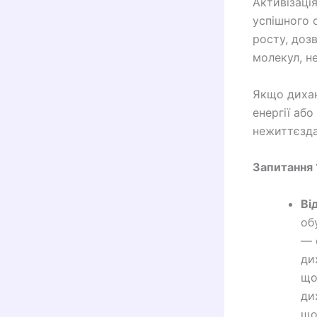
Активізаці
успішного 
росту, доз
молекул, н
Якщо дихан
енергії аб
нежиттєзда
Запитання 
Ві
об
— 
ди
що
ди
що