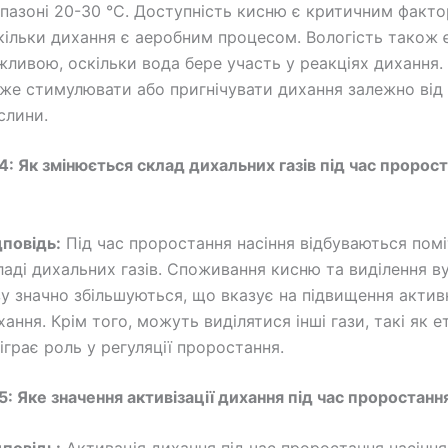
апазоні 20-30 °C. Доступність кисню є критичним факто
кільки дихання є аеробним процесом. Вологість також 
жливою, оскільки вода бере участь у реакціях дихання.
же стимулювати або пригнічувати дихання залежно від
слини.
4: Як змінюється склад дихальних газів під час пророс
дповідь:
Під час проростання насіння відбуваються поміт
ладі дихальних газів. Споживання кисню та виділення в
зу значно збільшуються, що вказує на підвищення актив
хання. Крім того, можуть виділятися інші гази, такі як е
діграє роль у регуляції проростання.
5: Яке значення активізації дихання під час проростанн