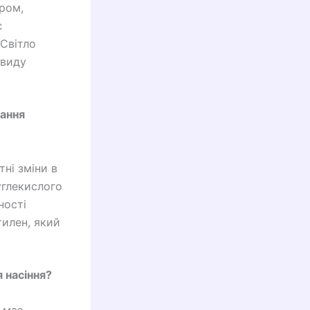
ром,
є
 Світло
 виду
тання
ні зміни в
углекислого
ності
тилен, який
я насіння?