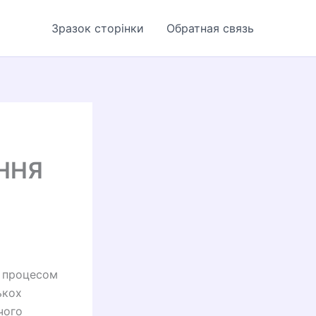
Зразок сторінки
Обратная связь
ННЯ
м процесом
ькох
чого