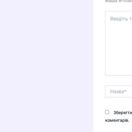
Ваша e-mai
Введіть
тут...
Назва*
Зберегти
коментарів.