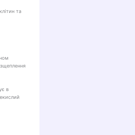
клітин та
оном
розщеплення
ує в
лекислий