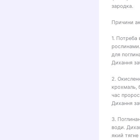
зародка.
Причини ак
1. Потреба
рослинами.
для поглин
Дихання за
2. Окисленн
крохмаль, 
час пророс
Дихання за
3. Поглина
води. Диха
який тягне 