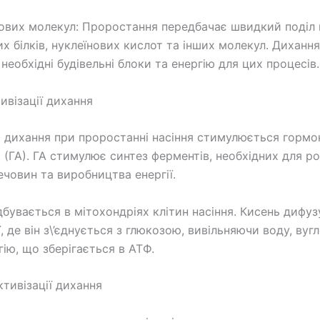
нових молекул: Проростання передбачає швидкий поділ 
их білків, нуклеїнових кислот та інших молекул. Дихання
необхідні будівельні блоки та енергію для цих процесів.
ивізації дихання
я дихання при проростанні насіння стимулюється горм
м (ГА). ГА стимулює синтез ферментів, необхідних для 
ечовин та виробництва енергії.
дбувається в мітохондріях клітин насіння. Кисень дифуз
, де він з\’єднується з глюкозою, вивільняючи воду, вуг
гію, що зберігається в АТФ.
ктивізації дихання