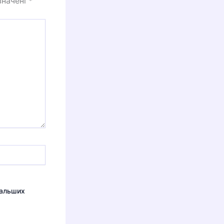
значені
*
дальших