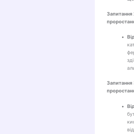
Запитання 
проростанн
Ві
ка
фе
зд
ал
Запитання 
проростанн
Ві
бу
ки
ві