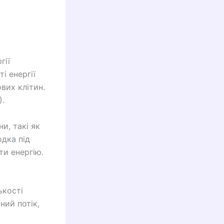
гії
і енергії
вих клітин.
).
и, такі як
одка під
ти енергію.
ькості
ний потік,