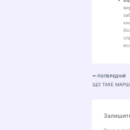
Ві
ви
за
ки
бі
сп
во
ПОПЕРЕДНІЙ
ЩО ТАКЕ МАРШ
Залишит