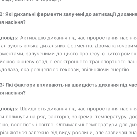
2: Які дихальні ферменти залучені до активації дихання
я насіння?
дповідь:
Активацію дихання під час проростання насінн
талізують кілька дихальних ферментів. Двома ключови
рментами, залученими до цього процесу, є цитохромок
ійснює кінцеву стадію електронного транспортного лан
ьдолаза, яка розщеплює гексози, звільняючи енергію.
3: Які фактори впливають на швидкість дихання під час
я насіння?
дповідь:
Швидкість дихання під час проростання насінн
ти вплинути на ряд факторів, зокрема: температуру, до
сню, вологість і світло. Оптимальні температури для ди
дрізняються залежно від виду рослини, але зазвичай зн