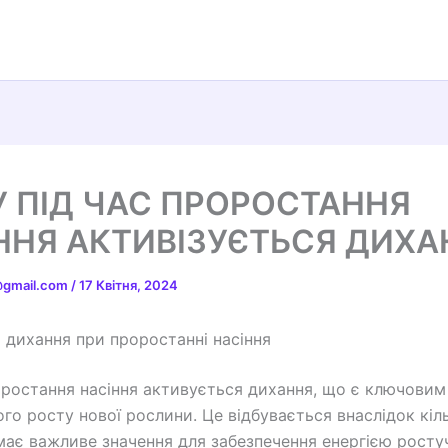
 ПІД ЧАС ПРОРОСТАННЯ
ННЯ АКТИВІЗУЄТЬСЯ ДИХА
t@gmail.com
/
17 Квітня, 2024
я дихання при проростанні насіння
оростання насіння активується дихання, що є ключови
ого росту нової рослини. Це відбувається внаслідок кіл
 має важливе значення для забезпечення енергією росту