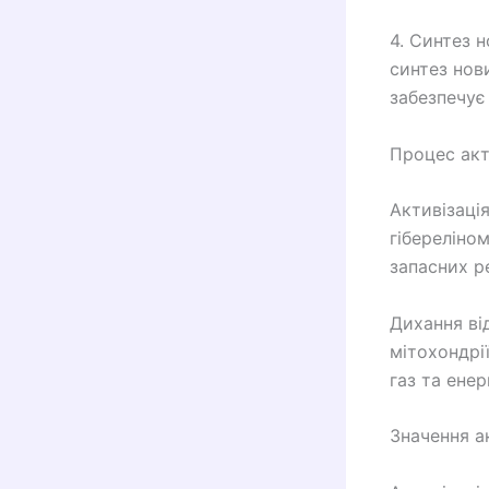
4. Синтез 
синтез нов
забезпечує 
Процес акт
Активізаці
гібереліно
запасних р
Дихання ві
мітохондрії
газ та енер
Значення а