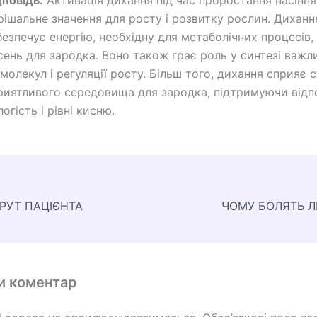
дповідь:
Активація дихання під час проростання насіння
рішальне значення для росту і розвитку рослин. Диханн
безпечує енергію, необхідну для метаболічних процесів, 
сень для зародка. Воно також грає роль у синтезі важл
омолекул і регуляції росту. Більш того, дихання сприяє
риятливого середовища для зародка, підтримуючи відп
логість і рівні кисню.
РУТ ПАЦІЄНТА
и коментар