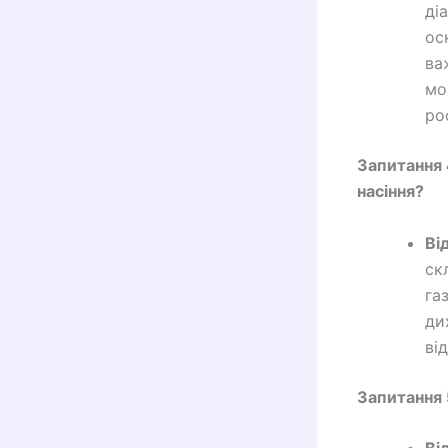
ді
ос
ва
мо
ро
Запитання 
насіння?
Ві
ск
га
ди
ві
Запитання 