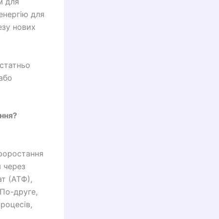
м для
енергію для
езу нових
остатньо
або
ання?
проростання
я через
т (АТФ),
По-друге,
роцесів,