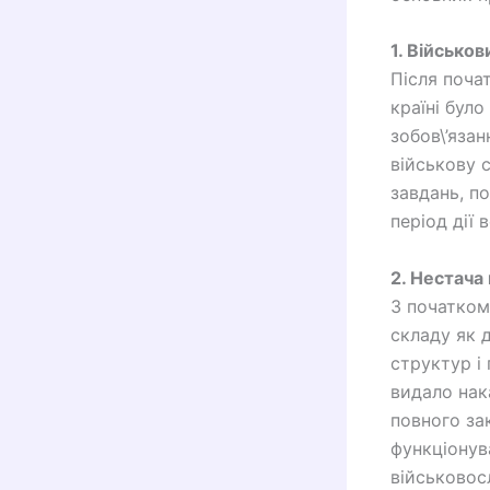
1. Військов
Після поча
країні бул
зобов\’яза
військову 
завдань, по
період дії
2. Нестача 
З початком
складу як д
структур і
видало нак
повного за
функціонув
військовосл