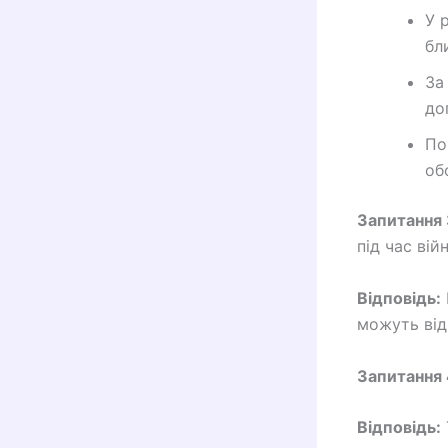
У 
бл
За
до
По
об
Запитання 
під час вій
Відповідь:
можуть від
Запитання 
Відповідь: