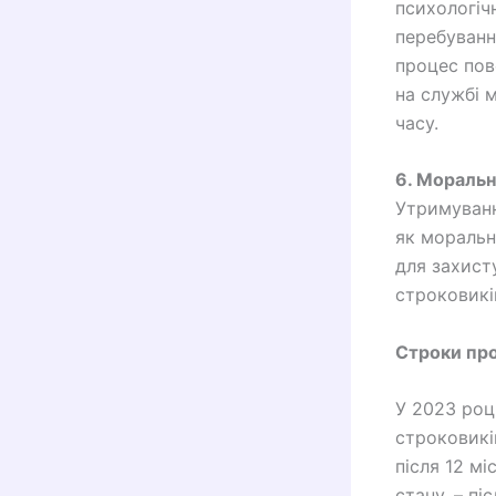
психологічн
перебуванн
процес пов
на службі 
часу.
6. Моральні
Утримуванн
як моральн
для захист
строковикі
Строки про
У 2023 роц
строковикі
після 12 мі
стану, – пі