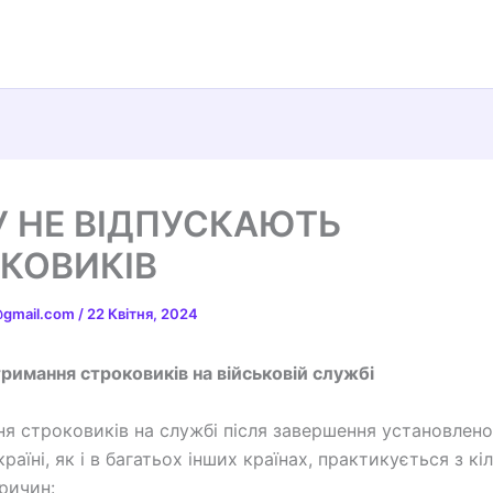
 НЕ ВІДПУСКАЮТЬ
КОВИКІВ
t@gmail.com
/
22 Квітня, 2024
римання строковиків на військовій службі
я строковиків на службі після завершення установлено
раїні, як і в багатьох інших країнах, практикується з кі
ричин: