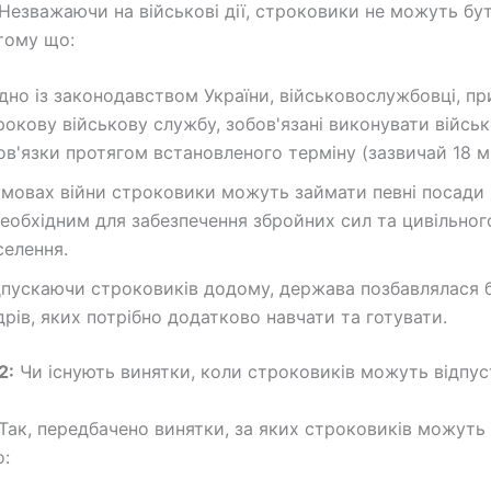
Незважаючи на військові дії, строковики не можуть бу
 тому що:
ідно із законодавством України, військовослужбовці, пр
рокову військову службу, зобов'язані виконувати військ
ов'язки протягом встановленого терміну (зазвичай 18 мі
умовах війни строковики можуть займати певні посади 
необхідним для забезпечення збройних сил та цивільног
селення.
дпускаючи строковиків додому, держава позбавлялася б
дрів, яких потрібно додатково навчати та готувати.
2:
Чи існують винятки, коли строковиків можуть відпус
Так, передбачено винятки, за яких строковиків можуть
: