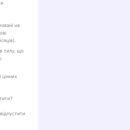
ти
извані на
ові
сяців).
в тилу, що
о
 цінних
тити?
 відпустити