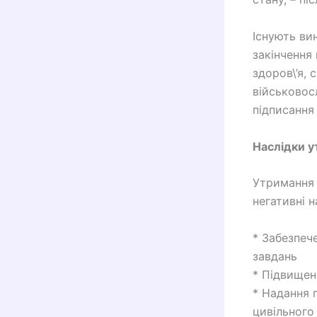
Існують ви
закінчення
здоров\’я,
військовос
підписання
Наслідки у
Утримання с
негативні 
* Забезпеч
завдань
* Підвищен
* Надання 
цивільного