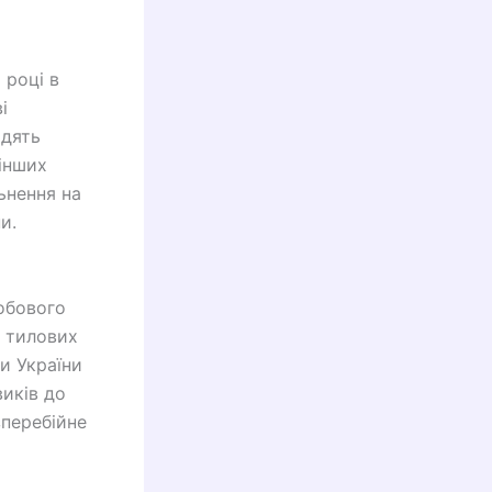
 році в
і
одять
 інших
льнення на
и.
собового
и тилових
ни України
иків до
зперебійне