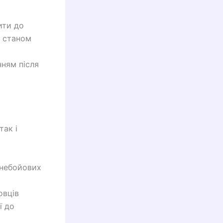
ити до
а станом
нням після
так і
 небойових
овців
ї до