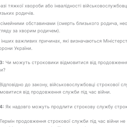
разі тяжкої хвороби або інвалідності військовослужбов
изьких родичів.
 сімейними обставинами (смерть близького родича, нео
гляду за хворим родичем).
 інших важливих причинах, які визначаються Міністерс
орони України.
3:
Чи можуть строковики відмовитися від продовженн
ни?
Відповідно до закону, військовослужбовці строкової сл
мовитися від продовження служби під час війни.
4:
Як надовго можуть продлити строкову службу строк
Термін продовження строкової служби під час війни не