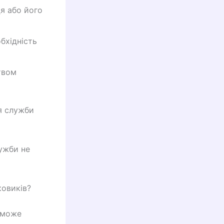
ця або його
бхідність
твом
я служби
ужби не
овиків?
 може