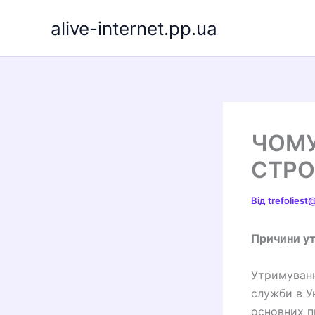
Перейти
alive-internet.pp.ua
до
вмісту
ЧОМУ
СТРО
Від
trefolies
Причини ут
Утримуванн
служби в Ук
основних п