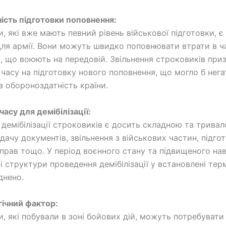
ність підготовки поповнення:
, які вже мають певний рівень військової підготовки, є
ля армії. Вони можуть швидко поповнювати втрати в ча
х, що воюють на передовій. Звільнення строковиків при
 часу на підготовку нового поповнення, що могло б нег
а обороноздатність країни.
часу для демібілізації:
демібілізації строковиків є досить складною та тривал
дачу документів, звільнення з військових частин, підго
прав тощо. У період воєнного стану та підвищеного на
ві структури проведення демібілізації у встановлені те
днено.
гічний фактор:
, які побували в зоні бойових дій, можуть потребувати