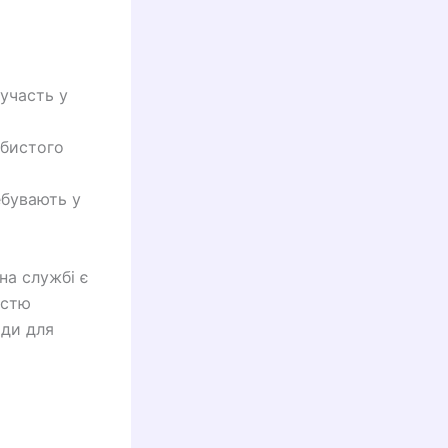
 участь у
обистого
ебувають у
на службі є
істю
оди для