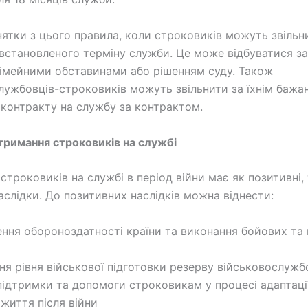
нятки з цього правила, коли строковиків можуть звільн
 встановленого терміну служби. Це може відбуватися з
 сімейними обставинами або рішенням суду. Також
лужбовців-строковиків можуть звільнити за їхнім бажа
 контракту на службу за контрактом.
тримання строковиків на службі
троковиків на службі в період війни має як позитивні, 
наслідки. До позитивних наслідків можна віднести:
ення обороноздатності країни та виконання бойових та
ня рівня військової підготовки резерву військовослужб
підтримки та допомоги строковикам у процесі адаптаці
 життя після війни