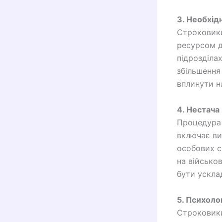
3. Необхід
Строковики
ресурсом д
підрозділа
збільшення
вплинути н
4. Нестача 
Процедура 
включає ви
особових с
на військо
бути ускла
5. Психоло
Строковики