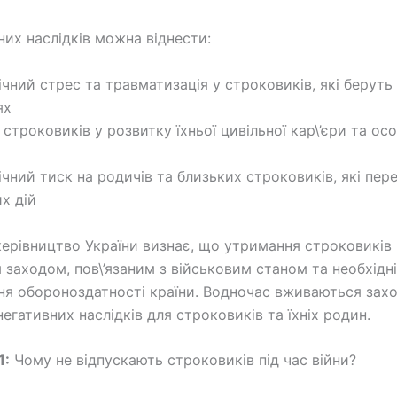
них наслідків можна віднести:
ічний стрес та травматизація у строковиків, які беруть
ях
строковиків у розвитку їхньої цивільної кар\’єри та ос
ічний тиск на родичів та близьких строковиків, які пер
х дій
керівництво України визнає, що утримання строковиків 
заходом, пов\’язаним з військовим станом та необхідн
ня обороноздатності країни. Водночас вживаються зах
 негативних наслідків для строковиків та їхніх родин.
1:
Чому не відпускають строковиків під час війни?