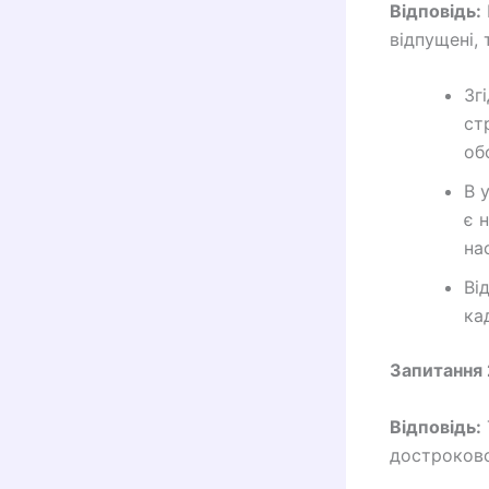
Відповідь:
відпущені,
Зг
ст
об
В 
є 
на
Ві
ка
Запитання 
Відповідь:
достроково