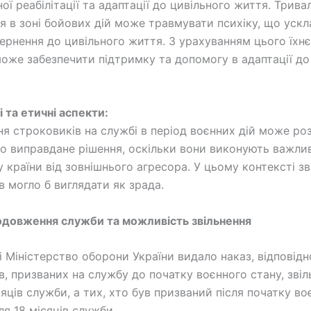
ої реабілітації та адаптації до цивільного життя. Трива
я в зоні бойових дій може травмувати психіку, що уск
ернення до цивільного життя. З урахуванням цього їхн
може забезпечити підтримку та допомогу в адаптації д
 та етичні аспекти:
я строковиків на службі в період воєнних дій може ро
о виправдане рішення, оскільки вони виконують важлив
у країни від зовнішнього агресора. У цьому контексті зв
в могло б виглядати як зрада.
довження служби та можливість звільнення
і Міністерство оборони України видало наказ, відповідн
в, призваних на службу до початку воєнного стану, зві
сяців служби, а тих, хто був призваний після початку во
сля 18 місяців служби.