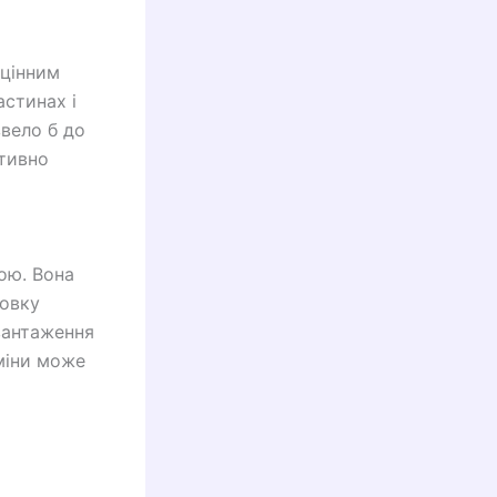
 цінним
стинах і
звело б до
ативно
ою. Вона
товку
вантаження
рміни може