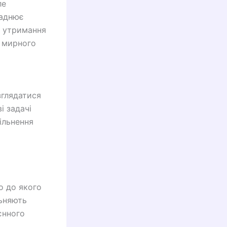
ле
ладнює
є утримання
о мирного
зглядатися
і задачі
ільнення
о до якого
льняють
єнного