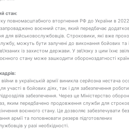
ий стан:
тку повномасштабного вторгнення РФ до України в 2022
о запроваджено воєнний стан, який передбачає додатков
ння для військовослужбовців. Строковики, які вже прох
службу, можуть бути залучені до виконання бойових та
в\’язаних із захистом держави. У зв\’язку з цим їхнє зві
 воєнного стану може зашкодити обороноздатності країн
кадрів:
 війни в українській армії виникла серйозна нестача о
ля участі в бойових діях, так і для забезпечення робот
 підрозділів забезпечення. Через це Міністерство оборо
аз, яким передбачено продовження служби для строков
кінчення воєнного стану. Це дозволяє забезпечувати бе
ання армії та поповнювати резерв підготовлених
ужбовців у разі необхідності.