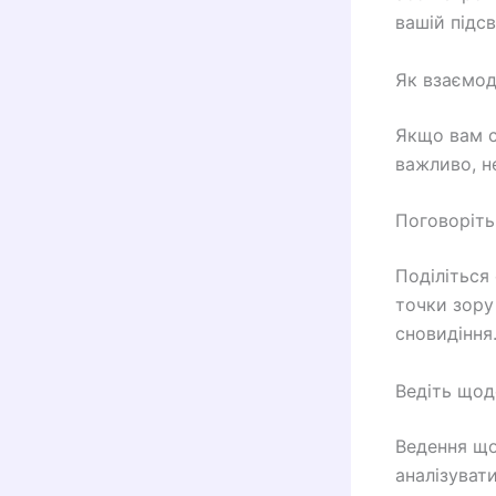
вашій підсв
Як взаємод
Якщо вам с
важливо, н
Поговоріть
Поділіться
точки зору
сновидіння
Ведіть щод
Ведення що
аналізуват