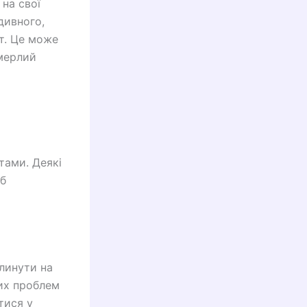
 на свої
дивного,
т. Це може
омерлий
тами. Деякі
іб
линути на
них проблем
тися у