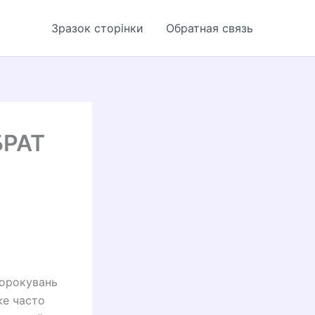
Зразок сторінки
Обратная связь
БРАТ
ророкувань
же часто