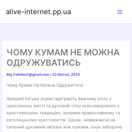
Перейти
alive-internet.pp.ua
до
вмісту
ЧОМУ КУМАМ НЕ МОЖНА
ОДРУЖУВАТИСЬ
Від
trefoliest@gmail.com
/
22 Квітня, 2024
Чому Кумам Не Можна Одружитися
Хрещені батьки (куми) відіграють важливу роль у
церковному житті та духовній опіці новонавернених у
християнських традиціях, зокрема православному та
католицькому християнстві. Однак, незважаючи на
сильний духовний зв\’язок між кумами, існує заборона