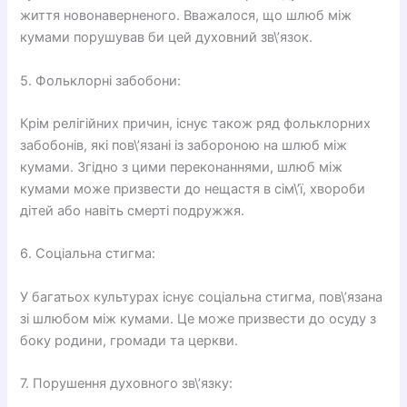
життя новонаверненого. Вважалося, що шлюб між
кумами порушував би цей духовний зв\’язок.
5. Фольклорні забобони:
Крім релігійних причин, існує також ряд фольклорних
забобонів, які пов\’язані із забороною на шлюб між
кумами. Згідно з цими переконаннями, шлюб між
кумами може призвести до нещастя в сім\’ї, хвороби
дітей або навіть смерті подружжя.
6. Соціальна стигма:
У багатьох культурах існує соціальна стигма, пов\’язана
зі шлюбом між кумами. Це може призвести до осуду з
боку родини, громади та церкви.
7. Порушення духовного зв\’язку: