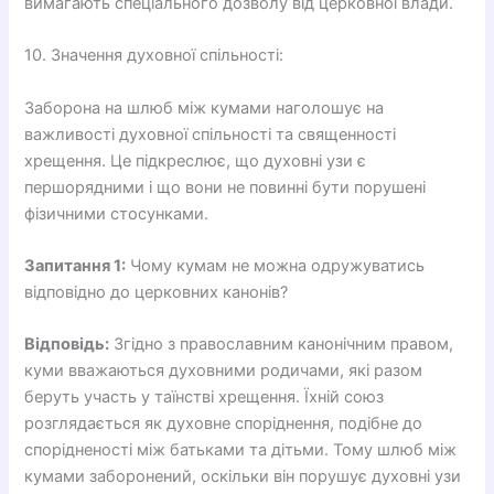
вимагають спеціального дозволу від церковної влади.
10. Значення духовної спільності:
Заборона на шлюб між кумами наголошує на
важливості духовної спільності та священності
хрещення. Це підкреслює, що духовні узи є
першорядними і що вони не повинні бути порушені
фізичними стосунками.
Запитання 1:
Чому кумам не можна одружуватись
відповідно до церковних канонів?
Відповідь:
Згідно з православним канонічним правом,
куми вважаються духовними родичами, які разом
беруть участь у таїнстві хрещення. Їхній союз
розглядається як духовне споріднення, подібне до
спорідненості між батьками та дітьми. Тому шлюб між
кумами заборонений, оскільки він порушує духовні узи