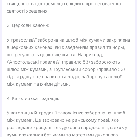
священність цієї таємниці і свідчить про неповагу до
святості хрещення.
3. Церковні канони:
У православ\’ї заборона на шлюб між кумами закріплена
в церковних канонах, які є зведенням правил та норм,
що регулюють церковне життя. Наприклад,
\”Апостольські правила\” (правило 53) забороняють
шлюб між кумами, а Трулльський собор (правило 53)
підтверджує це правило та додає заборону на шлюб
між кумами та їхніми дітьми.
4. Католицька традиція:
У католицькій традиції також існує заборона на шлюб
між кумами. Це засновано на римському праві, яке
розглядало хрещення як духовне народження, в якому
куми вважалися батьками та матерями духовного