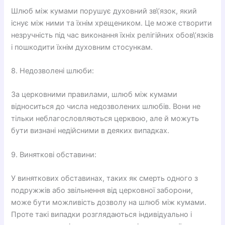
Шлюб між кумами порушує духовний зв\’язок, який
існує між ними та їхнім хрещеником. Це може створити
незручність під час виконання їхніх релігійних обов\’язків
і пошкодити їхнім духовним стосункам.
8. Недозволені шлюби:
За церковними правилами, шлюб між кумами
відноситься до числа недозволених шлюбів. Вони не
тільки неблагословляються церквою, але й можуть
бути визнані недійсними в деяких випадках.
9. Виняткові обставини:
У виняткових обставинах, таких як смерть одного з
подружжів або звільнення від церковної заборони,
може бути можливість дозволу на шлюб між кумами.
Проте такі випадки розглядаються індивідуально і