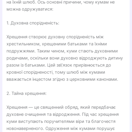
на їхній шлюб. Ось основні причини, чому кумам не
можна одружуватися:
1. Духовна спорідненість:
Хрещення створює духовну спорідненість між
хрестильником, хрещеними батьками та їхніми
подружжями. Таким чином, куми стають духовними
родичами, оскільки вони духовно відроджують дитину
разом із батьками. Цей зв\’язок прирівнюється до
кровної спорідненості, тому шлюб між кумами
вважається інцестом згідно з церковними канонами.
2. Тайна хрещення:
Хрещення — це священний обряд, який передбачає
духовне очищення та відродження. Під час хрещення
куми виступають поручителями віри та благочестя
новонаверненого. Одруження між кумами порушує