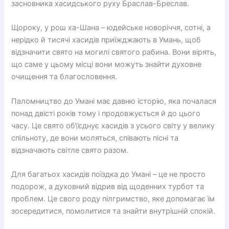
засновника хасидського руху Браслав-Бреслав.
Щороку, у рош ха-Шана – юдейське новоріччя, сотні, а
нерідко й тисячі хасидів приїжджають в Умань, щоб
відзначити свято на могилі святого рабина. Вони вірять,
що саме у цьому місці вони можуть знайти духовне
очищення та благословення.
Паломництво до Умані має давню історію, яка почалася
понад двісті років тому і продовжується й до цього
часу. Це свято об\’єднує хасидів з усього світу у велику
спільноту, де вони моляться, співають пісні та
відзначають світле свято разом.
Для багатьох хасидів поїздка до Умані – це не просто
подорож, а духовний відрив від щоденних турбот та
проблем. Це свого роду пілгримство, яке допомагає їм
зосередитися, помолитися та знайти внутрішній спокій.