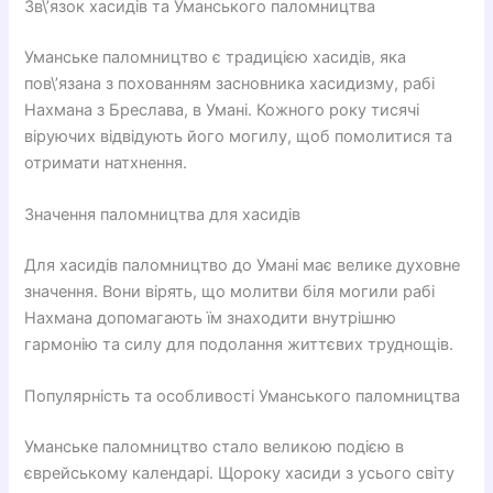
Зв\’язок хасидів та Уманського паломництва
Уманське паломництво є традицією хасидів, яка
пов\’язана з похованням засновника хасидизму, рабі
Нахмана з Бреслава, в Умані. Кожного року тисячі
віруючих відвідують його могилу, щоб помолитися та
отримати натхнення.
Значення паломництва для хасидів
Для хасидів паломництво до Умані має велике духовне
значення. Вони вірять, що молитви біля могили рабі
Нахмана допомагають їм знаходити внутрішню
гармонію та силу для подолання життєвих труднощів.
Популярність та особливості Уманського паломництва
Уманське паломництво стало великою подією в
єврейському календарі. Щороку хасиди з усього світу