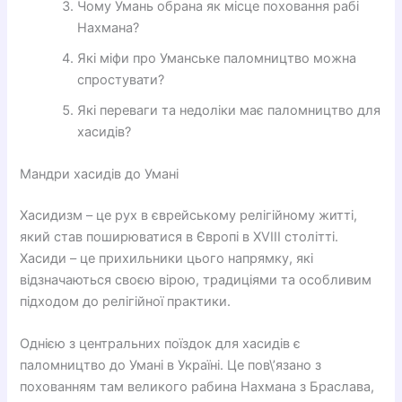
Чому Умань обрана як місце поховання рабі
Нахмана?
Які міфи про Уманське паломництво можна
спростувати?
Які переваги та недоліки має паломництво для
хасидів?
Мандри хасидів до Умані
Хасидизм – це рух в єврейському релігійному житті,
який став поширюватися в Європі в XVIII столітті.
Хасиди – це прихильники цього напрямку, які
відзначаються своєю вірою, традиціями та особливим
підходом до релігійної практики.
Однією з центральних поїздок для хасидів є
паломництво до Умані в Україні. Це пов\’язано з
похованням там великого рабина Нахмана з Браслава,