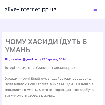
Перейти
alive-internet.pp.ua
до
вмісту
ЧОМУ ХАСИДИ ЇДУТЬ В
УМАНЬ
Від
trefoliest@gmail.com
/
27 Березня, 2024
Історія хасидів та Уманське паломництво
Хасиди — релігійний рух в юдайському середовищі,
який виник у XVIII столітті в Україні. Одним із центрів
хасидизму є Умань, місто на Черкащині, яке здобуло
популярність серед віруючих.