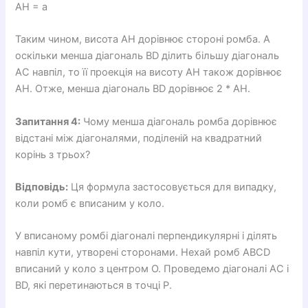
AH = a
Таким чином, висота AH дорівнює стороні ромба. А
оскільки менша діагональ BD ділить більшу діагональ
AC навпіл, то її проекція на висоту AH також дорівнює
AH. Отже, менша діагональ BD дорівнює 2 * AH.
Запитання 4:
Чому менша діагональ ромба дорівнює
відстані між діагоналями, поділеній на квадратний
корінь з трьох?
Відповідь:
Ця формула застосовується для випадку,
коли ромб є вписаним у коло.
У вписаному ромбі діагоналі перпендикулярні і ділять
навпіл кути, утворені сторонами. Нехай ромб ABCD
вписаний у коло з центром O. Проведемо діагоналі AC і
BD, які перетинаються в точці P.