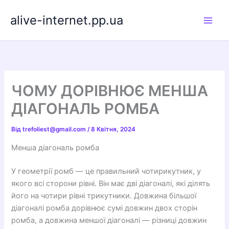
Перейти
alive-internet.pp.ua
до
вмісту
ЧОМУ ДОРІВНЮЄ МЕНША
ДІАГОНАЛЬ РОМБА
Від
trefoliest@gmail.com
/
8 Квітня, 2024
Менша діагональ ромба
У геометрії ромб — це правильний чотирикутник, у
якого всі сторони рівні. Він має дві діагоналі, які ділять
його на чотири рівні трикутники. Довжина більшої
діагоналі ромба дорівнює сумі довжин двох сторін
ромба, а довжина меншої діагоналі — різниці довжин