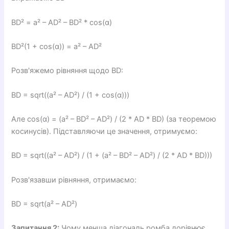
BD² = a² – AD² – BD² * cos(α)
BD²(1 + cos(α)) = a² – AD²
Розв'яжемо рівняння щодо BD:
BD = sqrt((a² – AD²) / (1 + cos(α)))
Але cos(α) = (a² – BD² – AD²) / (2 * AD * BD) (за теоремою
косинусів). Підставляючи це значення, отримуємо:
BD = sqrt((a² – AD²) / (1 + (a² – BD² – AD²) / (2 * AD * BD)))
Розв'язавши рівняння, отримаємо:
BD = sqrt(a² – AD²)
Запитання 2:
Чому менша діагональ ромба дорівнює