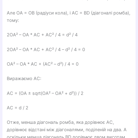
Але OA = OB (радіуси кола), і AC = BD (діагоналі ромба),
тому:
2OA² – OA * AC + AC² / 4 = d² / 4
2OA² – OA * AC + AC² / 4 – d² / 4 = 0
OA² – OA * AC + (AC² – d²) / 4 = 0
Виражаємо AC:
AC = (OA ± sqrt(OA² – OA² + d²)) / 2
AC = d / 2
Отже, менша діагональ ромба, яка дорівнює AC,
дорівнює відстані між діагоналями, поділеній на два. А
оскільки менша діагональ BD дорівнює двом висотам