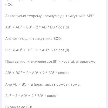
– 2α.
Застосуємо теорему косинусів до трикутника ABD:
AB² = AD² + BD² – 2 * AD * BD * cos(α)
Аналогічно для трикутника BCD:
BC² = AD² + BD² – 2 * AD * BD * cos(β)
Підставляючи значення cos(β) = -cos(α), отримуємо:
AB² + BC² = 2 * AD² + 2 * BD² * cos(α)
Але AB = BC = a (властивість ромба), тому:
2a² = 2 * AD² + 2 * BD² * cos(α)
Виражаємо BD: