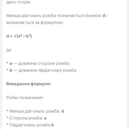
двох сторін.
Менша діагональ ромба позначається буквою
d
і
визначається за формулою:
d = √(a² – b²)
де
*
a
— довжина сторони ромба
*
b
— довжина півдіагоналі ромба
Виведення формули:
Робім позначення:
* Менша діагональ ромба:
d
* Сторона ромба:
a
* Півдіагональ ромба
b