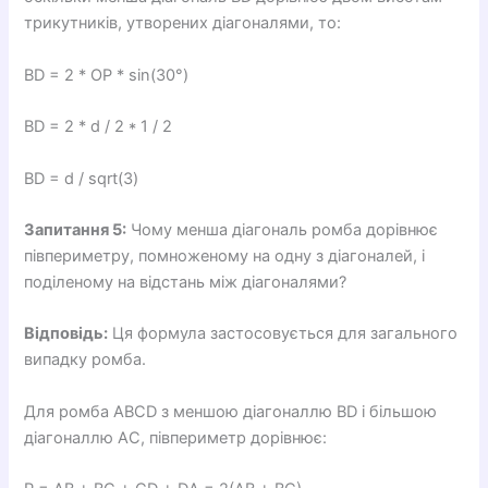
трикутників, утворених діагоналями, то:
BD = 2 * OP * sin(30°)
BD = 2 * d / 2 * 1 / 2
BD = d / sqrt(3)
Запитання 5:
Чому менша діагональ ромба дорівнює
півпериметру, помноженому на одну з діагоналей, і
поділеному на відстань між діагоналями?
Відповідь:
Ця формула застосовується для загального
випадку ромба.
Для ромба ABCD з меншою діагоналлю BD і більшою
діагоналлю AC, півпериметр дорівнює: