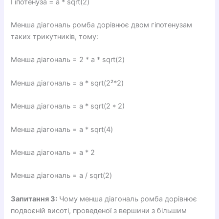
Гіпотенуза = a * sqrt(2)
Менша діагональ ромба дорівнює двом гіпотенузам
таких трикутників, тому:
Менша діагональ = 2 * a * sqrt(2)
Менша діагональ = a * sqrt(2²*2)
Менша діагональ = a * sqrt(2 * 2)
Менша діагональ = a * sqrt(4)
Менша діагональ = a * 2
Менша діагональ = a / sqrt(2)
Запитання 3:
Чому менша діагональ ромба дорівнює
подвоєній висоті, проведеної з вершини з більшим