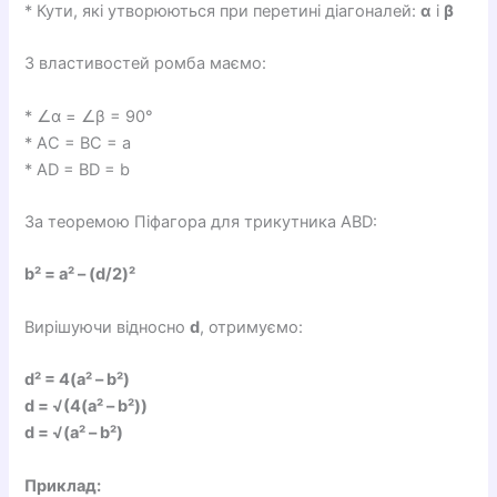
* Кути, які утворюються при перетині діагоналей:
α
і
β
З властивостей ромба маємо:
* ∠α = ∠β = 90°
* AC = BC = a
* AD = BD = b
За теоремою Піфагора для трикутника ABD:
b² = a² – (d/2)²
Вирішуючи відносно
d
, отримуємо:
d² = 4(a² – b²)
d = √(4(a² – b²))
d = √(a² – b²)
Приклад: