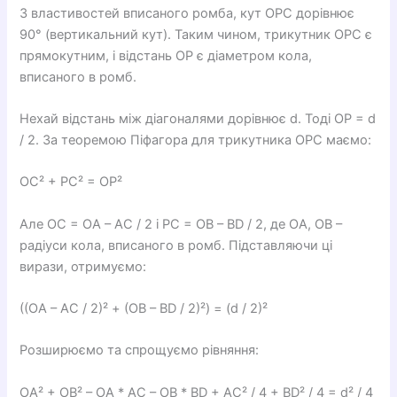
З властивостей вписаного ромба, кут OPC дорівнює
90° (вертикальний кут). Таким чином, трикутник OPC є
прямокутним, і відстань OP є діаметром кола,
вписаного в ромб.
Нехай відстань між діагоналями дорівнює d. Тоді OP = d
/ 2. За теоремою Піфагора для трикутника OPC маємо:
OC² + PC² = OP²
Але OC = OA – AC / 2 і PC = OB – BD / 2, де OA, OB –
радіуси кола, вписаного в ромб. Підставляючи ці
вирази, отримуємо:
((OA – AC / 2)² + (OB – BD / 2)²) = (d / 2)²
Розширюємо та спрощуємо рівняння:
OA² + OB² – OA * AC – OB * BD + AC² / 4 + BD² / 4 = d² / 4