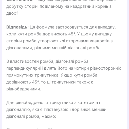
добутку сторін, поділеному на квадратний корінь з
двох?
Відповідь:
Ця формула застосовується для випадку,
коли кути ромба дорівнюють 45°. У цьому випадку
сторіни ромба утворюють зі сторонами квадратів з
діагоналями, рівними меншій діагоналі ромба.
З властивостей ромба, діагоналі ромба
перпендикулярні і ділять його на чотири рівносторонніх
прямокутних трикутника. Якщо кути ромба
дорівнюють 45°, то ці трикутники також є
рівнобедреними.
Для рівнобедреного трикутника з катетом a і
діагоналлю, яка є гіпотенузою і дорівнює меншій
діагоналі ромба, маємо: