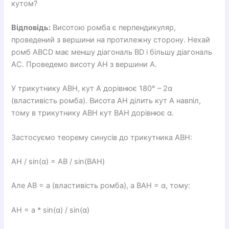
кутом?
Відповідь:
Висотою ромба є перпендикуляр,
проведений з вершини на протилежну сторону. Нехай
ромб ABCD має меншу діагональ BD і більшу діагональ
AC. Проведемо висоту AH з вершини A.
У трикутнику ABH, кут A дорівнює 180° – 2α
(властивість ромба). Висота AH ділить кут A навпіл,
тому в трикутнику ABH кут BAH дорівнює α.
Застосуємо теорему синусів до трикутника ABH:
AH / sin(α) = AB / sin(BAH)
Але AB = a (властивість ромба), а BAH = α, тому:
AH = a * sin(α) / sin(α)