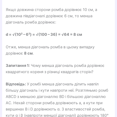
Якщо довжина сторони ромба дорівнює 10 см, а
довжина півдіагоналі дорівнює 6 см, то менша
діагональ ромба дорівнює:
d = √(10² – 6²) = √(100 – 36) = √64 = 8 см
Отже, менша діагональ ромба в цьому випадку
дорівнює
8 см
.
Запитання 1:
Чому менша діагональ ромба дорівнює
квадратного кореня з різниці квадратів сторін?
Відповідь:
У ромбі менша діагональ ділить навпіл
більшу діагональ і кути навпроти неї. Розгляньмо ромб
ABCD з меншою діагоналлю BD і більшою діагоналлю
AC. Нехай сторони ромба дорівнюють a, а кути при
вершинах B і D дорівнюють α. З властивостей ромба,
кути α і β (навпроти меншої діагоналі) дорівнюють 180°