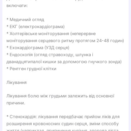
включати:
* Медичний огляд
* ЕКГ (електрокардіограма)
* Холтерівське моніторування (неперервне
моніторування серцевого ритму протягом 24-48 годин)
* Ехокардіограма (УЗД серця)
* Ендоскопія (огляд стравоходу, шлунка і
дванадцятипалої кишки за допомогою гнучкого зонда)
* Рентген грудної клітки
Лікування
Лікування болю між грудьми залежить від основної
причини.
* Стенокардія: лікування передбачає прийом ліків для
розширення кровоносних судин серця, зміни способу
життя (наприклад, припинення куріння, здорова дієта,