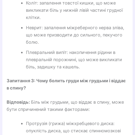
Коліт: запалення товстої кишки, що може
викликати біль у нижній лівій частині грудної
клітки.
Неврит: запалення міжреберного нерва зліва,
що може призводити до сильного, пекучого
болю.
Плевральний випіт: накопичення рідини в
плевральній порожнині, що може викликати
біль, задишку та кашель.
Запитання 3: Чому болить груди між грудьми і віддає
в спину?
Відповідь:
Біль між грудьми, що віддає в спину, може
бути спричинений такими факторами:
Протрузія (грижа) міжхребцевого диска:
опуклість диска, що стискає спинномозкові