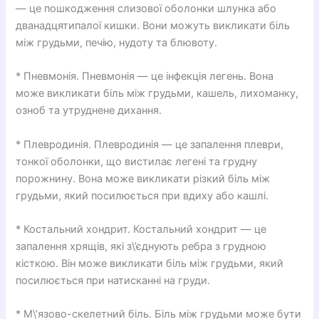
— це пошкодження слизової оболонки шлунка або
дванадцятипалої кишки. Вони можуть викликати біль
між грудьми, печію, нудоту та блювоту.
* Пневмонія. Пневмонія — це інфекція легень. Вона
може викликати біль між грудьми, кашель, лихоманку,
озноб та утруднене дихання.
* Плевродинія. Плевродинія — це запалення плеври,
тонкої оболонки, що вистилає легені та грудну
порожнину. Вона може викликати різкий біль між
грудьми, який посилюється при вдиху або кашлі.
* Костальний хондрит. Костальний хондрит — це
запалення хрящів, які з\’єднують ребра з грудною
кісткою. Він може викликати біль між грудьми, який
посилюється при натисканні на груди.
* М\’язово-скелетний біль. Біль між грудьми може бути