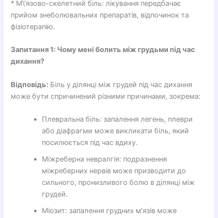
* М\’язово-скелетний біль: лікування передбачає
прийом знеболювальних препаратів, відпочинок та
фізіотерапію.
Запитання 1: Чому мені болить між грудьми під час
дихання?
Відповідь:
Біль у ділянці між грудей під час дихання
може бути спричинений різними причинами, зокрема:
Плевральна біль: запалення легень, плеври
або діафрагми може викликати біль, який
посилюється під час вдиху.
Міжреберна невралгія: подразнення
міжреберних нервів може призводити до
сильного, пронизливого болю в ділянці між
грудей.
Міозит: запалення грудних м'язів може