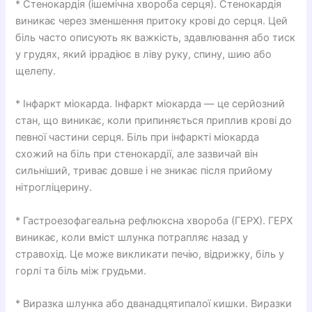
* Стенокардія (ішемічна хвороба серця). Стенокардія
виникає через зменшення притоку крові до серця. Цей
біль часто описують як важкість, здавлювання або тиск
у грудях, який іррадіює в ліву руку, спину, шию або
щелепу.
* Інфаркт міокарда. Інфаркт міокарда — це серйозний
стан, що виникає, коли припиняється приплив крові до
певної частини серця. Біль при інфаркті міокарда
схожий на біль при стенокардії, але зазвичай він
сильніший, триває довше і не зникає після прийому
нітрогліцерину.
* Гастроезофагеальна рефлюксна хвороба (ГЕРХ). ГЕРХ
виникає, коли вміст шлунка потрапляє назад у
стравохід. Це може викликати печію, відрижку, біль у
горлі та біль між грудьми.
* Виразка шлунка або дванадцятипалої кишки. Виразки