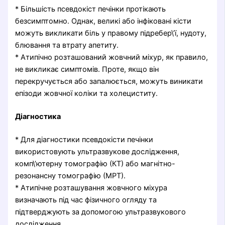
* Більшість псевдокіст печінки протікають
безсимптомно. Однак, великі або інфіковані кісти
можуть викликати біль у правому підребер\’ї, нудоту,
блювання та втрату апетиту.
* Атипічно розташований жовчний міхур, як правило,
не викликає симптомів. Проте, якщо він
перекручується або запалюється, можуть виникати
епізоди жовчної коліки та холециститу.
Діагностика
* Для діагностики псевдокісти печінки
використовують ультразвукове дослідження,
комп\’ютерну томографію (КТ) або магнітно-
резонансну томографію (МРТ).
* Атипічне розташування жовчного міхура
визначають під час фізичного огляду та
підтверджують за допомогою ультразвукового
дослідження.