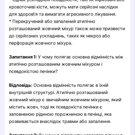
кровоточиві кісти, можуть мати серйозні наслідки
для здоров\’я та вимагати агресивного лікування.
* Перекручений або запалений атипічно
розташований жовчний міхур також може призвести
до серйозних ускладнень, таких як некроз або
перфорація жовчного міхура.
Запитання 1:
У чому полягає основна відмінність між
атипічно розташованим жовчним міхуром і
псевдокістою печінки?
Відповідь:
Основна відмінність полягає в їхній
внутрішній структурі. Атипічно розташований
жовчний міхур є звичайним жовчним міхуром, який
містить жовч, тоді як псевдокіста печінки є
заповненою рідиною порожниною в печінці, яка
розвивається внаслідок травми або запалення.