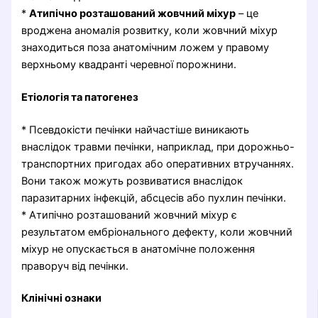
*
Атипічно розташований жовчний міхур
– це
вроджена аномалія розвитку, коли жовчний міхур
знаходиться поза анатомічним ложем у правому
верхньому квадранті черевної порожнини.
Етіологія та патогенез
* Псевдокісти печінки найчастіше виникають
внаслідок травми печінки, наприклад, при дорожньо-
транспортних пригодах або оперативних втручаннях.
Вони також можуть розвиватися внаслідок
паразитарних інфекцій, абсцесів або пухлин печінки.
* Атипічно розташований жовчний міхур є
результатом ембріонального дефекту, коли жовчний
міхур не опускається в анатомічне положення
праворуч від печінки.
Клінічні ознаки