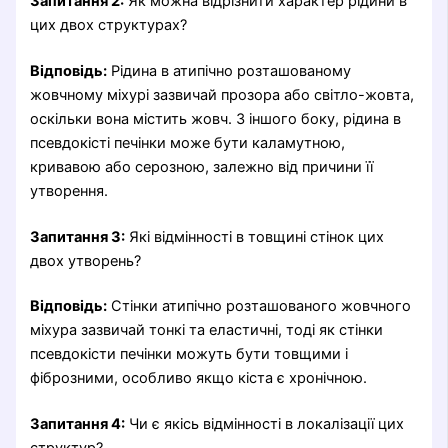
Запитання 2:
Як можна відрізнити характер рідини в
цих двох структурах?
Відповідь:
Рідина в атипічно розташованому
жовчному міхурі зазвичай прозора або світло-жовта,
оскільки вона містить жовч. З іншого боку, рідина в
псевдокісті печінки може бути каламутною,
кривавою або серозною, залежно від причини її
утворення.
Запитання 3:
Які відмінності в товщині стінок цих
двох утворень?
Відповідь:
Стінки атипічно розташованого жовчного
міхура зазвичай тонкі та еластичні, тоді як стінки
псевдокісти печінки можуть бути товщими і
фіброзними, особливо якщо кіста є хронічною.
Запитання 4:
Чи є якісь відмінності в локалізації цих