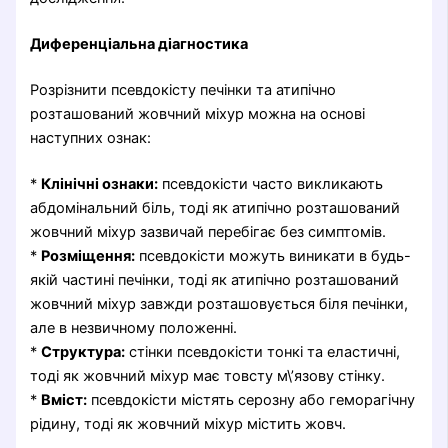
Диференціальна діагностика
Розрізнити псевдокісту печінки та атипічно
розташований жовчний міхур можна на основі
наступних ознак:
*
Клінічні ознаки:
псевдокісти часто викликають
абдомінальний біль, тоді як атипічно розташований
жовчний міхур зазвичай перебігає без симптомів.
*
Розміщення:
псевдокісти можуть виникати в будь-
якій частині печінки, тоді як атипічно розташований
жовчний міхур завжди розташовується біля печінки,
але в незвичному положенні.
*
Структура:
стінки псевдокісти тонкі та еластичні,
тоді як жовчний міхур має товсту м\’язову стінку.
*
Вміст:
псевдокісти містять серозну або геморагічну
рідину, тоді як жовчний міхур містить жовч.