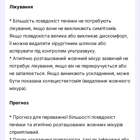
Лікування
* Більшість псевдокіст печінки не потребують
лікування, якщо вони не викликають симптомів.
Якщо псевдокіста велика або викликає дискомфорт,
її можна видалити хірургічним шляхом або
аспірувати під контролем ультразвуку.
* Атипічно розташований жовчний міхур зазвичай не
потребує лікування, якщо він не перекручується або
не запалюється. Якщо виникають ускладнення, може
бути показана холецистектомія (видалення жовчного
міхура).
Прогноз
* Прогноз для переважної більшості псевдокіст
печінки та атипічно розташованих жовчних міхурів
сприятливий.
* Однак ускладнені псевдокісти, такі як інфіковані або