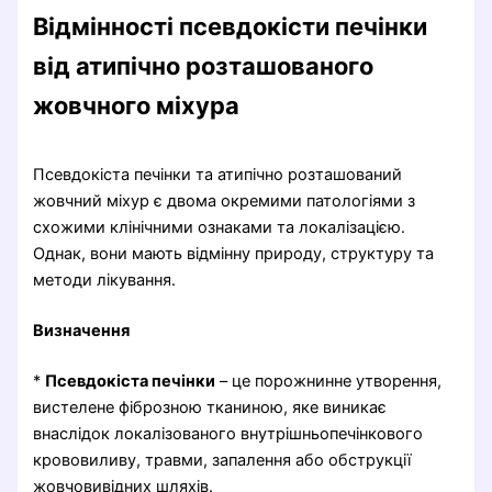
Відмінності псевдокісти печінки
від атипічно розташованого
жовчного міхура
Псевдокіста печінки та атипічно розташований
жовчний міхур є двома окремими патологіями з
схожими клінічними ознаками та локалізацією.
Однак, вони мають відмінну природу, структуру та
методи лікування.
Визначення
*
Псевдокіста печінки
– це порожнинне утворення,
вистелене фіброзною тканиною, яке виникає
внаслідок локалізованого внутрішньопечінкового
крововиливу, травми, запалення або обструкції
жовчовивідних шляхів.