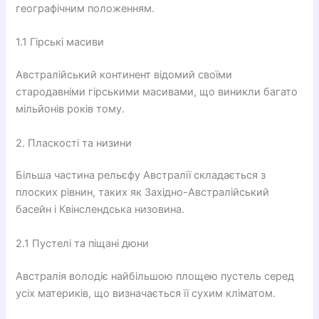
географічним положенням.
1.1 Гірські масиви
Австралійський континент відомий своїми
стародавніми гірськими масивами, що виникли багато
мільйонів років тому.
2. Пласкості та низини
Більша частина рельєфу Австралії складається з
плоских рівнин, таких як Західно-Австралійський
басейн і Квінслендська низовина.
2.1 Пустелі та піщані дюни
Австралія володіє найбільшою площею пустель серед
усіх материків, що визначається її сухим кліматом.