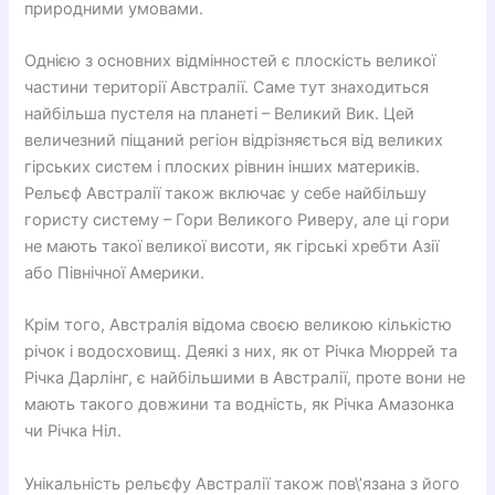
природними умовами.
Однією з основних відмінностей є плоскість великої
частини території Австралії. Саме тут знаходиться
найбільша пустеля на планеті – Великий Вик. Цей
величезний піщаний регіон відрізняється від великих
гірських систем і плоских рівнин інших материків.
Рельєф Австралії також включає у себе найбільшу
гористу систему – Гори Великого Риверу, але ці гори
не мають такої великої висоти, як гірські хребти Азії
або Північної Америки.
Крім того, Австралія відома своєю великою кількістю
річок і водосховищ. Деякі з них, як от Річка Мюррей та
Річка Дарлінг, є найбільшими в Австралії, проте вони не
мають такого довжини та водність, як Річка Амазонка
чи Річка Ніл.
Унікальність рельєфу Австралії також пов\’язана з його