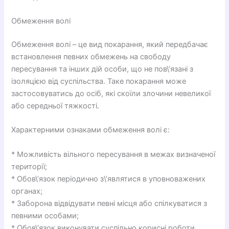
Обмеження волі
Обмеження волі – це вид покарання, який передбачає
встановлення певних обмежень на свободу
пересування та інших дій особи, що не пов\’язані з
ізоляцією від суспільства. Таке покарання може
застосовуватись до осіб, які скоїли злочини невеликої
або середньої тяжкості.
Характерними ознаками обмеження волі є:
* Можливість вільного пересування в межах визначеної
території;
* Обов\’язок періодично з\’являтися в уповноважених
органах;
* Заборона відвідувати певні місця або спілкуватися з
певними особами;
* Обов\’язок виконувати суспільно корисні роботи.