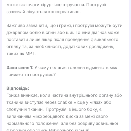
може включати хірургічне втручання. Протрузії
зазвичай лікуються консервативно.
Важливо зазначити, що і грижі, і протрузії можуть бути
джерелом болю в спині або шиї. Точний діагноз може
поставити лише лікар після проведення фізикального
огляду та, за необхідності, додаткових досліджень,
таких як МРТ.
Запитання 1:
У чому полягає головна відмінність між
грижею та протрузією?
Відповідь:
Грижа виникає, коли частина внутрішнього органу або
тканини виступає через слабке місце у м'язах або
сполучній тканині. Протрузія, з іншого боку, є
випинанням міжхребцевого диска за межі свого
нормального положення, але без розриву зовнішньої
фіброзної оболонки (фіброзного кільця).