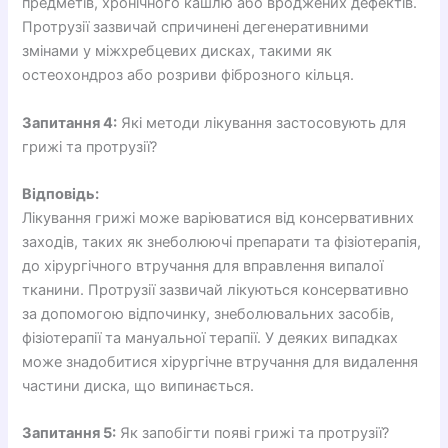
предметів, хронічного кашлю або вроджених дефектів.
Протрузії зазвичай спричинені дегенеративними
змінами у міжхребцевих дисках, такими як
остеохондроз або розриви фіброзного кільця.
Запитання 4:
Які методи лікування застосовують для
грижі та протрузії?
Відповідь:
Лікування грижі може варіюватися від консервативних
заходів, таких як знеболюючі препарати та фізіотерапія,
до хірургічного втручання для вправлення випалої
тканини. Протрузії зазвичай лікуються консервативно
за допомогою відпочинку, знеболювальних засобів,
фізіотерапії та мануальної терапії. У деяких випадках
може знадобитися хірургічне втручання для видалення
частини диска, що випинається.
Запитання 5:
Як запобігти появі грижі та протрузії?