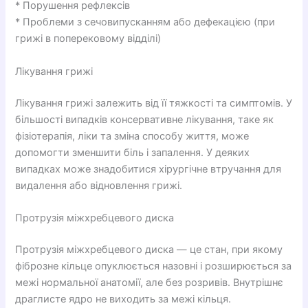
* Порушення рефлексів
* Проблеми з сечовипусканням або дефекацією (при
грижі в поперековому відділі)
Лікування грижі
Лікування грижі залежить від її тяжкості та симптомів. У
більшості випадків консервативне лікування, таке як
фізіотерапія, ліки та зміна способу життя, може
допомогти зменшити біль і запалення. У деяких
випадках може знадобитися хірургічне втручання для
видалення або відновлення грижі.
Протрузія міжхребцевого диска
Протрузія міжхребцевого диска — це стан, при якому
фіброзне кільце опуклюється назовні і розширюється за
межі нормальної анатомії, але без розривів. Внутрішнє
драглисте ядро не виходить за межі кільця.