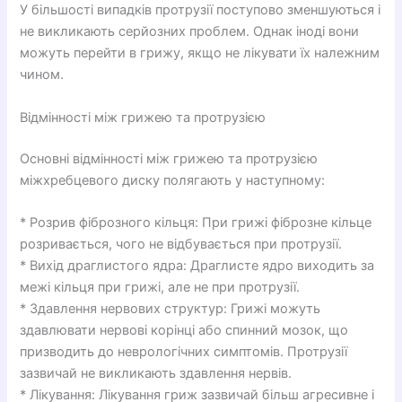
У більшості випадків протрузії поступово зменшуються і
не викликають серйозних проблем. Однак іноді вони
можуть перейти в грижу, якщо не лікувати їх належним
чином.
Відмінності між грижею та протрузією
Основні відмінності між грижею та протрузією
міжхребцевого диску полягають у наступному:
* Розрив фіброзного кільця: При грижі фіброзне кільце
розривається, чого не відбувається при протрузії.
* Вихід драглистого ядра: Драглисте ядро виходить за
межі кільця при грижі, але не при протрузії.
* Здавлення нервових структур: Грижі можуть
здавлювати нервові корінці або спинний мозок, що
призводить до неврологічних симптомів. Протрузії
зазвичай не викликають здавлення нервів.
* Лікування: Лікування гриж зазвичай більш агресивне і