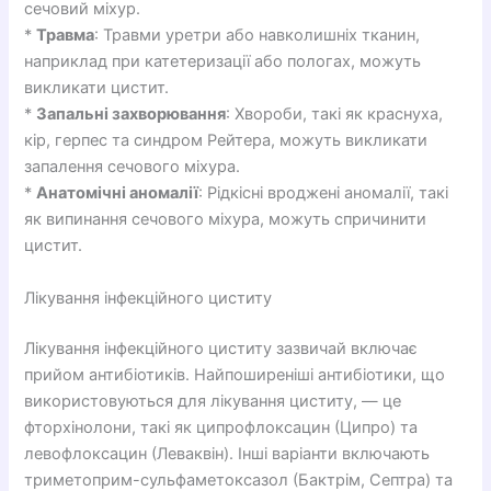
сечовий міхур.
*
Травма
: Травми уретри або навколишніх тканин,
наприклад при катетеризації або пологах, можуть
викликати цистит.
*
Запальні захворювання
: Хвороби, такі як краснуха,
кір, герпес та синдром Рейтера, можуть викликати
запалення сечового міхура.
*
Анатомічні аномалії
: Рідкісні вроджені аномалії, такі
як випинання сечового міхура, можуть спричинити
цистит.
Лікування інфекційного циститу
Лікування інфекційного циститу зазвичай включає
прийом антибіотиків. Найпоширеніші антибіотики, що
використовуються для лікування циститу, — це
фторхінолони, такі як ципрофлоксацин (Ципро) та
левофлоксацин (Леваквін). Інші варіанти включають
триметоприм-сульфаметоксазол (Бактрім, Септра) та