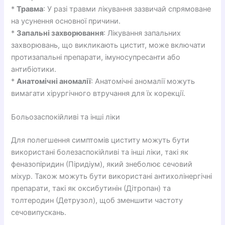
*
Травма
: У разі травми лікування зазвичай спрямоване
на усунення основної причини.
*
Запальні захворювання
: Лікування запальних
захворювань, що викликають цистит, може включати
протизапальні препарати, імуносупресанти або
антибіотики.
*
Анатомічні аномалії
: Анатомічні аномалії можуть
вимагати хірургічного втручання для їх корекції.
Больозаспокійливі та інші ліки
Для полегшення симптомів циститу можуть бути
використані болезаспокійливі та інші ліки, такі як
феназопіридин (Піридіум), який знеболює сечовий
міхур. Також можуть бути використані антихолінергічні
препарати, такі як оксибутинін (Дітропан) та
толтеродин (Детрузол), щоб зменшити частоту
сечовипускань.