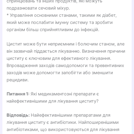
спринцювань та інших продуктів, які можуть
подразнювати сечовий міхур.
* Управління основними станами, такими як діабет,
який може послабити імунну систему та зробити
організм більш сприйнятливим до інфекцій.
Цистит може бути неприємним і болючим станом, але
він зазвичай піддається лікуванню. Визначення причини
циститу є ключовим для ефективного лікування.
Впровадження заходів самодопомоги та превентивних
заходів може допомогти запобігти або зменшити
рецидиви.
Питання 1:
Які медикаментозні препарати є
найефективнішими для лікування циститу?
Відповідь:
Найефективнішими препаратами для
лікування циститу є антибіотики. Найпоширенішими
антибіотиками, що використовуються для лікування