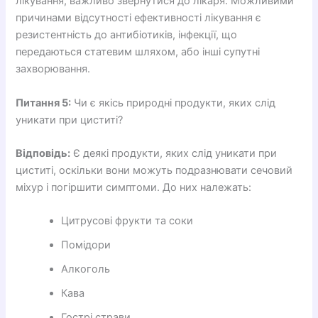
лікування, важливо звернутися до лікаря. Можливими
причинами відсутності ефективності лікування є
резистентність до антибіотиків, інфекції, що
передаються статевим шляхом, або інші супутні
захворювання.
Питання 5:
Чи є якісь природні продукти, яких слід
уникати при циститі?
Відповідь:
Є деякі продукти, яких слід уникати при
циститі, оскільки вони можуть подразнювати сечовий
міхур і погіршити симптоми. До них належать:
Цитрусові фрукти та соки
Помідори
Алкоголь
Кава
Гострі страви