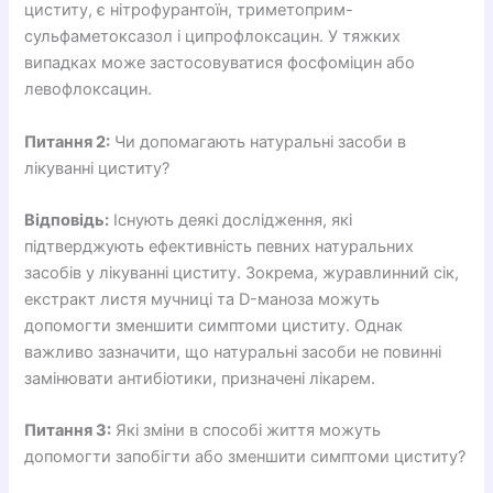
циститу, є нітрофурантоїн, триметоприм-
сульфаметоксазол і ципрофлоксацин. У тяжких
випадках може застосовуватися фосфоміцин або
левофлоксацин.
Питання 2:
Чи допомагають натуральні засоби в
лікуванні циститу?
Відповідь:
Існують деякі дослідження, які
підтверджують ефективність певних натуральних
засобів у лікуванні циститу. Зокрема, журавлинний сік,
екстракт листя мучниці та D-маноза можуть
допомогти зменшити симптоми циститу. Однак
важливо зазначити, що натуральні засоби не повинні
замінювати антибіотики, призначені лікарем.
Питання 3:
Які зміни в способі життя можуть
допомогти запобігти або зменшити симптоми циститу?