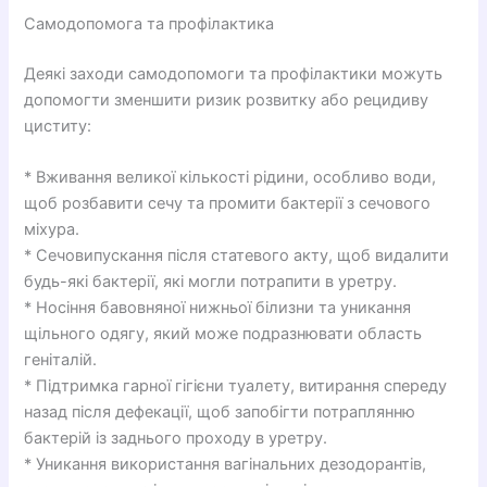
Самодопомога та профілактика
Деякі заходи самодопомоги та профілактики можуть
допомогти зменшити ризик розвитку або рецидиву
циститу:
* Вживання великої кількості рідини, особливо води,
щоб розбавити сечу та промити бактерії з сечового
міхура.
* Сечовипускання після статевого акту, щоб видалити
будь-які бактерії, які могли потрапити в уретру.
* Носіння бавовняної нижньої білизни та уникання
щільного одягу, який може подразнювати область
геніталій.
* Підтримка гарної гігієни туалету, витирання спереду
назад після дефекації, щоб запобігти потраплянню
бактерій із заднього проходу в уретру.
* Уникання використання вагінальних дезодорантів,