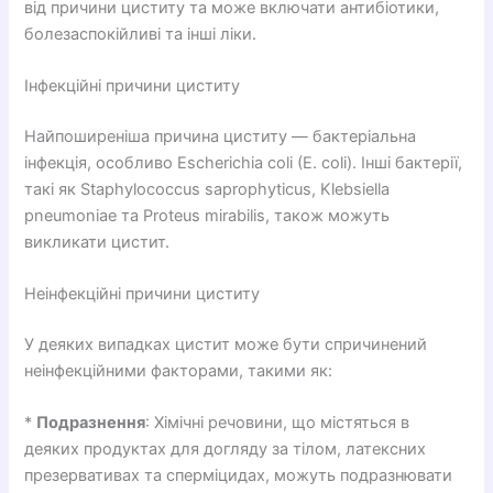
від причини циститу та може включати антибіотики,
болезаспокійливі та інші ліки.
Інфекційні причини циститу
Найпоширеніша причина циститу — бактеріальна
інфекція, особливо Escherichia coli (E. coli). Інші бактерії,
такі як Staphylococcus saprophyticus, Klebsiella
pneumoniae та Proteus mirabilis, також можуть
викликати цистит.
Неінфекційні причини циститу
У деяких випадках цистит може бути спричинений
неінфекційними факторами, такими як:
*
Подразнення
: Хімічні речовини, що містяться в
деяких продуктах для догляду за тілом, латексних
презервативах та сперміцидах, можуть подразнювати